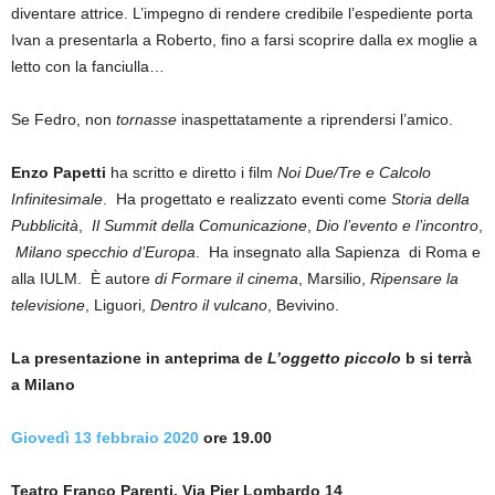
diventare attrice. L’impegno di rendere credibile l’espediente porta
Ivan a presentarla a Roberto, fino a farsi scoprire dalla ex moglie a
letto con la fanciulla…
Se Fedro, non
tornasse
inaspettatamente a riprendersi l’amico.
Enzo Papetti
ha scritto e diretto i film
Noi Due/Tre e Calcolo
Infinitesimale
. Ha progettato e realizzato eventi come
Storia della
Pubblicità
,
Il Summit della Comunicazione
,
Dio l’evento e l’incontro
,
Milano specchio d’Europa
. Ha insegnato alla Sapienza di Roma e
alla IULM. È autore
di Formare il cinema
, Marsilio,
Ripensare la
televisione
, Liguori,
Dentro il vulcano
, Bevivino.
La presentazione in anteprima de
L’oggetto piccolo
b si terrà
a Milano
Giovedì 13 febbraio 2020
ore 19.00
Teatro Franco Parenti, Via Pier Lombardo 14