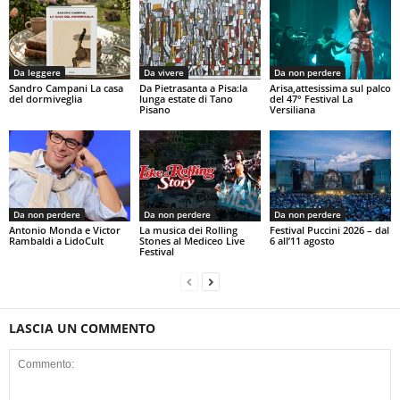
Da leggere
Da vivere
Da non perdere
Sandro Campani La casa
Da Pietrasanta a Pisa:la
Arisa,attesissima sul palco
del dormiveglia
lunga estate di Tano
del 47° Festival La
Pisano
Versiliana
Da non perdere
Da non perdere
Da non perdere
Antonio Monda e Victor
La musica dei Rolling
Festival Puccini 2026 – dal
Rambaldi a LidoCult
Stones al Mediceo Live
6 all’11 agosto
Festival
LASCIA UN COMMENTO