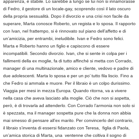
apparenza, è stabile. Lo sarebbe a lungo se lui non si innamorasse
di Fedro, il gestore di un locale-gay, scoprendo così il lato oscuro
della propria sessualità. Dopo il divorzio e una crisi non facile da
superare, Marta conosce Roberto, un regista e lo sposa. Il rapporto
con Ivan, nel frattempo, si è rinnovato sul piano dell’affetto e di
un’amicizia, per entrambi, ineludibile. Ivan e Fedro sono felici.
Marta e Roberto hanno un figlio e capiscono di essere
incompatibili. Secondo divorzio. Ivan, che si sente in colpa per i
fallimenti della ex moglie, fa di tutto affinché si metta con Corrado,
manager di una multinazionale, amico e cliente, vedovo e padre di
due adolescenti. Marta lo sposa e per un po’ tutto fila liscio. Fino a
che Fedro si ammala e muore. Per il libraio è un colpo durissimo.
Viaggia per mesi in mezza Europa. Quando ritorna, va a vivere
nella casa che aveva lasciato alla moglie. Ciò che non si aspetta,
però, è di trovarla ad attenderlo. Con Corrado l’armonia non solo si
è spezzata, ma il manager sospetta pure che la donna non abbia
mai smesso di pensare all’ex marito. Per convincerlo del contrario,
il libraio s’inventa di essersi fidanzato con Teresa, figlia di Paola,
un’amica storica di Marta, una ventenne che coltiva il sogno di