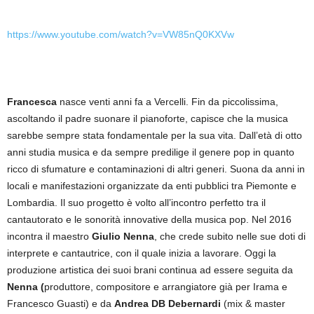
https://www.youtube.com/watch?v=VW85nQ0KXVw
Francesca
nasce venti anni fa a Vercelli. Fin da piccolissima,
ascoltando il padre suonare il pianoforte, capisce che la musica
sarebbe sempre stata fondamentale per la sua vita. Dall’età di otto
anni studia musica e da sempre predilige il genere pop in quanto
ricco di sfumature e contaminazioni di altri generi. Suona da anni in
locali e manifestazioni organizzate da enti pubblici tra Piemonte e
Lombardia. Il suo progetto è volto all’incontro perfetto tra il
cantautorato e le sonorità innovative della musica pop. Nel 2016
incontra il maestro
Giulio Nenna
, che crede subito nelle sue doti di
interprete e cantautrice, con il quale inizia a lavorare. Oggi la
produzione artistica dei suoi brani continua ad essere seguita da
Nenna (
produttore, compositore e arrangiatore già per Irama e
Francesco Guasti) e da
Andrea DB Debernardi
(mix & master