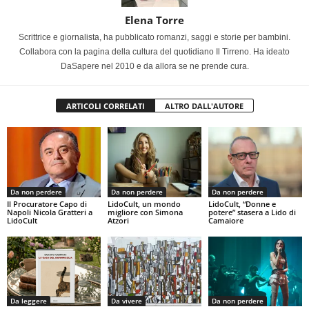
Elena Torre
Scrittrice e giornalista, ha pubblicato romanzi, saggi e storie per bambini.
Collabora con la pagina della cultura del quotidiano Il Tirreno. Ha ideato
DaSapere nel 2010 e da allora se ne prende cura.
ARTICOLI CORRELATI
ALTRO DALL'AUTORE
Da non perdere
Da non perdere
Da non perdere
Il Procuratore Capo di
LidoCult, un mondo
LidoCult, “Donne e
Napoli Nicola Gratteri a
migliore con Simona
potere” stasera a Lido di
LidoCult
Atzori
Camaiore
Da leggere
Da vivere
Da non perdere