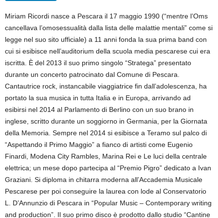
Miriam Ricordi nasce a Pescara il 17 maggio 1990 (“mentre l’Oms
cancellava l’omosessualità dalla lista delle malattie mentali” come si
legge nel suo sito ufficiale) a 11 anni fonda la sua prima band con
cui si esibisce nell’auditorium della scuola media pescarese cui era
iscritta. È del 2013 il suo primo singolo “Stratega” presentato
durante un concerto patrocinato dal Comune di Pescara.
Cantautrice rock, instancabile viaggiatrice fin dall’adolescenza, ha
portato la sua musica in tutta Italia e in Europa, arrivando ad
esibirsi nel 2014 al Parlamento di Berlino con un suo brano in
inglese, scritto durante un soggiorno in Germania, per la Giornata
della Memoria. Sempre nel 2014 si esibisce a Teramo sul palco di
“Aspettando il Primo Maggio” a fianco di artisti come Eugenio
Finardi, Modena City Rambles, Marina Rei e Le luci della centrale
elettrica; un mese dopo partecipa al “Premio Pigro” dedicato a Ivan
Graziani. Si diploma in chitarra moderna all’Accademia Musicale
Pescarese per poi conseguire la laurea con lode al Conservatorio
L. D’Annunzio di Pescara in “Popular Music – Contemporary writing
and production”. Il suo primo disco è prodotto dallo studio “Cantine