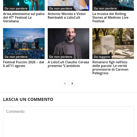
Da non perdere
Da non perdere
Da non perdere
Arisa,attesissima sul palco
Antonio Monda e Victor
La musica dei Rolling
del 47° Festival La
Rambaldi a LidoCult
Stones al Mediceo Live
Versiliana
Festival
Da non perdere
Da non perdere
Da leggere
Festival Puccini 2026 – dal
A LidoCult Claudio Cerasa
Rimanere figli nell’eco
6 all’11 agosto
presenta “L’antidoto
delle parole: Le verità
provvisorie di Carmen
Pellegrino
LASCIA UN COMMENTO