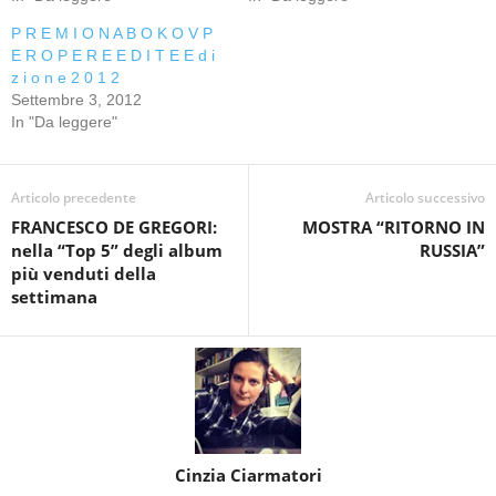
P R E M I O N A B O K O V P
E R O P E R E E D I T E E d i
z i o n e 2 0 1 2
Settembre 3, 2012
In "Da leggere"
Articolo precedente
Articolo successivo
FRANCESCO DE GREGORI:
MOSTRA “RITORNO IN
nella “Top 5” degli album
RUSSIA”
più venduti della
settimana
Cinzia Ciarmatori