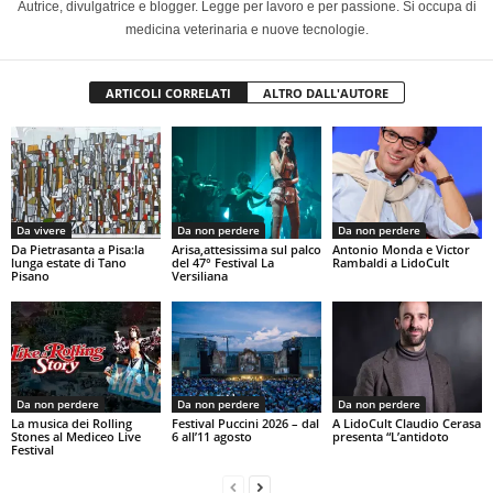
Autrice, divulgatrice e blogger. Legge per lavoro e per passione. Si occupa di
medicina veterinaria e nuove tecnologie.
ARTICOLI CORRELATI
ALTRO DALL'AUTORE
Da vivere
Da non perdere
Da non perdere
Da Pietrasanta a Pisa:la
Arisa,attesissima sul palco
Antonio Monda e Victor
lunga estate di Tano
del 47° Festival La
Rambaldi a LidoCult
Pisano
Versiliana
Da non perdere
Da non perdere
Da non perdere
La musica dei Rolling
Festival Puccini 2026 – dal
A LidoCult Claudio Cerasa
Stones al Mediceo Live
6 all’11 agosto
presenta “L’antidoto
Festival