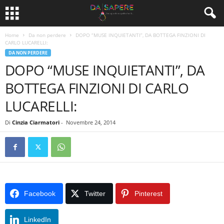
Home
Da non perdere
DOPO “MUSE INQUIETANTI”, DA BOTTEGA FINZIONI DI
CARLO LUCARELLI:
DA NON PERDERE
DOPO “MUSE INQUIETANTI”, DA
BOTTEGA FINZIONI DI CARLO
LUCARELLI:
Di
Cinzia Ciarmatori
-
Novembre 24, 2014
Facebook
Twitter
Pinterest
LinkedIn