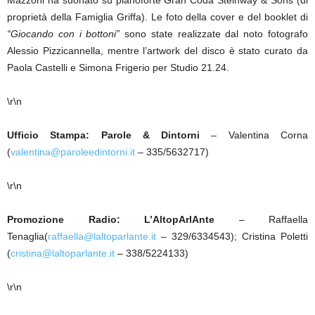
Mazzoni ha suonato su pianoforte Gran Coda Steinway & Sons (di
proprietà della Famiglia Griffa). Le foto della cover e del booklet di
“Giocando con i bottoni”
sono state realizzate dal noto fotografo
Alessio Pizzicannella, mentre l’artwork del disco è stato curato da
Paola Castelli e Simona Frigerio per Studio 21.24.
\r\n
Ufficio Stampa:
Parole & Dintorni
– Valentina Corna
(
valentina@paroleedintorni.it
– 335/5632717)
\r\n
Promozione Radio: L’AltopArlAnte
– Raffaella
Tenaglia(
raffaella@laltoparlante.it
– 329/6334543); Cristina Poletti
(
cristina@laltoparlante.it
– 338/5224133)
\r\n