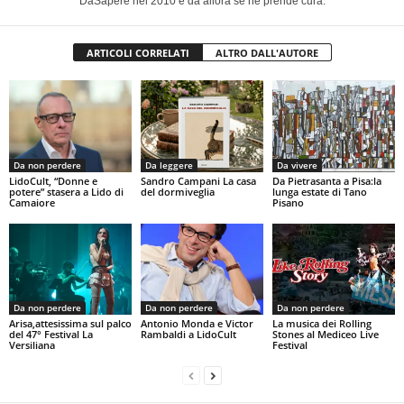
DaSapere nel 2010 e da allora se ne prende cura.
ARTICOLI CORRELATI
ALTRO DALL'AUTORE
Da non perdere
Da leggere
Da vivere
LidoCult, “Donne e
Sandro Campani La casa
Da Pietrasanta a Pisa:la
potere” stasera a Lido di
del dormiveglia
lunga estate di Tano
Camaiore
Pisano
Da non perdere
Da non perdere
Da non perdere
Arisa,attesissima sul palco
Antonio Monda e Victor
La musica dei Rolling
del 47° Festival La
Rambaldi a LidoCult
Stones al Mediceo Live
Versiliana
Festival