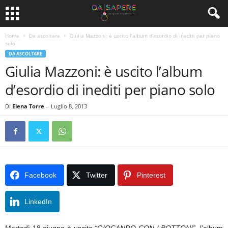
Home
Da ascoltare
Giulia Mazzoni: è uscito l’album d’esordio di inediti per piano
solo
DA ASCOLTARE
Giulia Mazzoni: è uscito l’album
d’esordio di inediti per piano solo
Di
Elena Torre
-
Luglio 8, 2013
Facebook
Twitter
Pinterest
LinkedIn