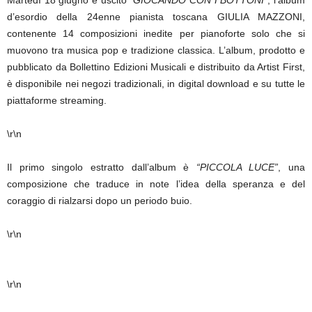
Martedì 18 giugno è uscito
“GIOCANDO CON I BOTTONI”
, l’album
d’esordio della 24enne pianista toscana GIULIA MAZZONI,
contenente 14 composizioni inedite per pianoforte solo che si
muovono tra musica pop e tradizione classica. L’album, prodotto e
pubblicato da Bollettino Edizioni Musicali e distribuito da Artist First,
è disponibile nei negozi tradizionali, in digital download e su tutte le
piattaforme streaming.
\r\n
Il primo singolo estratto dall’album è
“PICCOLA LUCE”
, una
composizione che traduce in note l’idea della speranza e del
coraggio di rialzarsi dopo un periodo buio.
\r\n
\r\n