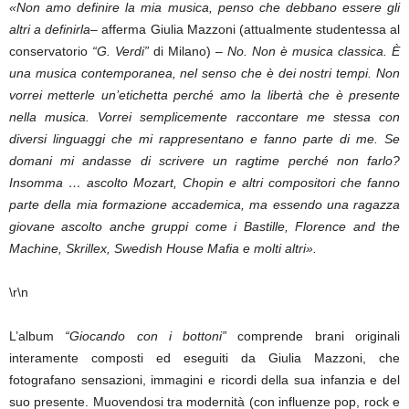
«Non amo definire la mia musica, penso che debbano essere gli
altri a definirla
– afferma Giulia Mazzoni (attualmente studentessa al
conservatorio
“G. Verdi”
di Milano) –
No. Non è musica classica. È
una musica contemporanea, nel senso che è dei nostri tempi. Non
vorrei metterle un’etichetta perché amo la libertà che è presente
nella musica. Vorrei semplicemente raccontare me stessa con
diversi linguaggi che mi rappresentano e fanno parte di me. Se
domani mi andasse di scrivere un ragtime perché non farlo?
Insomma … ascolto Mozart, Chopin e altri compositori che fanno
parte della mia formazione accademica, ma essendo una ragazza
giovane ascolto anche gruppi come i Bastille, Florence and the
Machine, Skrillex, Swedish House Mafia e molti altri»
.
\r\n
L’album
“Giocando con i bottoni”
comprende brani originali
interamente composti ed eseguiti da Giulia Mazzoni, che
fotografano sensazioni, immagini e ricordi della sua infanzia e del
suo presente. Muovendosi tra modernità (con influenze pop, rock e