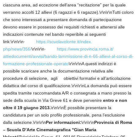
ciascuna area, ad eccezione dell’area “recitazione” per la quale
verranno accolti 12 allievi (6 ragazzi e 6 ragazze).\r\n\r\nTutti coloro
che sono interessati a presentare domanda di partecipazione
devono essere in possesso dei requisiti richiesti e attenersi alle
indicazioni contenute nel bando reperibile ai seguenti
link:\r\n\r\n·
https://scuolavolonte.it/index.
php/news/356/
\r\n\r\n·
https://www.provincia.roma.it/
attiedocumenti/avvisi/bando-
lammissione-di-n-66-allievi-
al-corso-di-
formazione-
professionale-operato
\r\n\r\nA questi indirizzi è
possibile scaricare anche la documentazione relativa alle
procedure di selezione, agli obiettivi formativi e all’articolazione
didattica del corso di qualificazione.\r\n\r\nLa domanda può essere
spedita tramite raccomandata A/R o consegnata a mano presso la
sede della scuola in Via Greve 61 e deve pervenire
entro e non
oltre il 19 giugno 2013.
\r\n\r\nÈ possibile presentare la
candidatura per un solo profilo professionale, pena l’esclusione
dalla selezione.\r\n\r\n
Per informazioni:
\r\n\r\n
Provincia di Roma
– Scuola D’Arte Cinematografica “Gian Maria