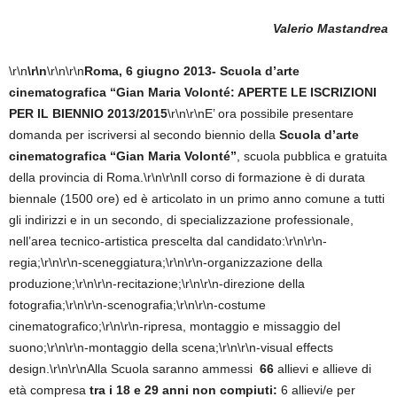
Valerio Mastandrea
\r\n
\r\n
\r\n\r\n
Roma, 6 giugno 2013- Scuola d’arte
cinematografica “Gian Maria Volonté: APERTE LE ISCRIZIONI
PER IL BIENNIO 2013/2015
\r\n\r\nE’ ora possibile presentare
domanda per iscriversi al secondo biennio della
Scuola d’arte
cinematografica “Gian Maria Volonté”
, scuola pubblica e gratuita
della provincia di Roma.\r\n\r\nIl corso di formazione è di durata
biennale (1500 ore) ed è articolato in un primo anno comune a tutti
gli indirizzi e in un secondo, di specializzazione professionale,
nell’area tecnico-artistica prescelta dal candidato:\r\n\r\n-
regia;\r\n\r\n-sceneggiatura;\r\n\r\n-organizzazione della
produzione;\r\n\r\n-recitazione;\r\n\r\n-direzione della
fotografia;\r\n\r\n-scenografia;\r\n\r\n-costume
cinematografico;\r\n\r\n-ripresa, montaggio e missaggio del
suono;\r\n\r\n-montaggio della scena;\r\n\r\n-visual effects
design.\r\n\r\nAlla Scuola saranno ammessi
66
allievi e allieve di
età compresa
tra i 18 e 29 anni non compiuti:
6 allievi/e per