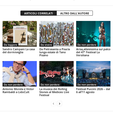
ARTICOLI CORRELATI
ALTRO DALL'AUTORE
Da leggere
Da vivere
Da non perdere
Sandro Campani La casa
Da Pietrasanta a Pisa:la
Arisa,attesissima sul palco
del dormiveglia
lunga estate di Tano
del 47° Festival La
Pisano
Versiliana
Da non perdere
Da non perdere
Da non perdere
Antonio Monda e Victor
La musica dei Rolling
Festival Puccini 2026 – dal
Rambaldi a LidoCult
Stones al Mediceo Live
6 all’11 agosto
Festival