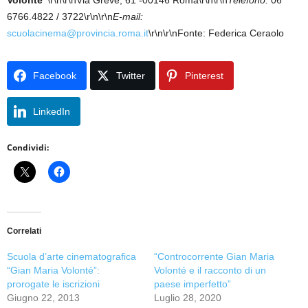
Volonté”
\r\n\r\nVia Greve, 61 -00146 Roma\r\n\r\n
Telefono:
06
6766.4822 / 3722\r\n\r\n
E-mail:
scuolacinema@provincia.roma.it
\r\n\r\nFonte: Federica Ceraolo
Facebook
Twitter
Pinterest
LinkedIn
Condividi:
Correlati
Scuola d’arte cinematografica
“Controcorrente Gian Maria
“Gian Maria Volonté”:
Volonté e il racconto di un
prorogate le iscrizioni
paese imperfetto”
Giugno 22, 2013
Luglio 28, 2020