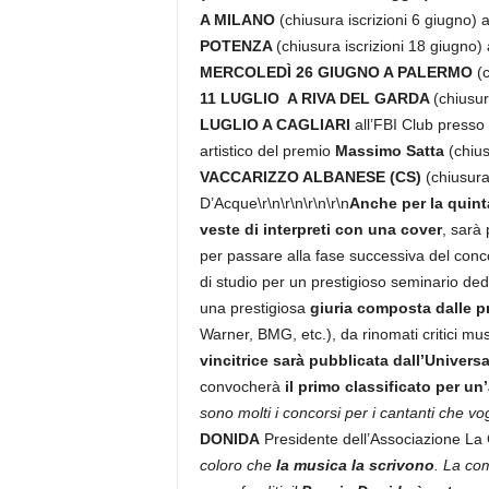
A MILANO
(chiusura iscrizioni 6 giugno) 
POTENZA
(chiusura iscrizioni 18 giugno
MERCOLEDÌ 26 GIUGNO A PALERMO
(
11 LUGLIO A RIVA DEL GARDA
(chiusura
LUGLIO A CAGLIARI
all’FBI Club presso
artistico del premio
Massimo Satta
(chius
VACCARIZZO ALBANESE (CS)
(chiusura 
D’Acque\r\n\r\n
\r\n\r\n
Anche per la quinta
veste di interpreti con una cover
, sarà 
per passare alla fase successiva del conco
di studio per un prestigioso seminario dedic
una prestigiosa
giuria composta dalle pr
Warner, BMG, etc.), da rinomati critici mus
vincitrice sarà pubblicata
dall’Universa
convocherà
il primo classificato per un
sono molti i concorsi per i cantanti che v
DONIDA
Presidente dell’Associazione L
coloro che
la musica la scrivono
. La com