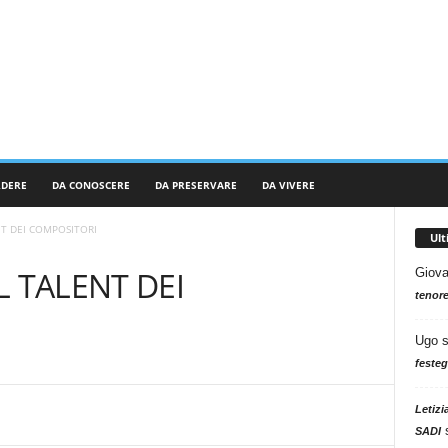
RDERE
DA CONOSCERE
DA PRESERVARE
DA VIVERE
NT DEI COMPOSITORI
Ul
L TALENT DEI
Giova
tenore
Ugo
festeg
Letizi
SADI