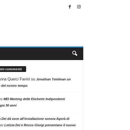
timi commenti
nna Querci Favini
su
Jonathan Tetelman un
 del nostro tempo
su
MEI Meeting delle Etichette Indipendenti
gia 30 anni
a Dei dà voce all'installazione sonora Agorà di
su
Letizia Dei e Rocco Giorgi presentano il nuovo