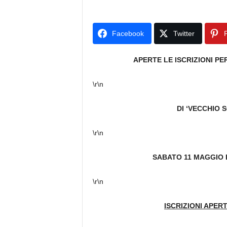
Facebook
Twitter
P
APERTE LE ISCRIZIONI P
\r\n
DI ‘VECCHIO 
\r\n
SABATO 11 MAGGIO P
\r\n
ISCRIZIONI APER