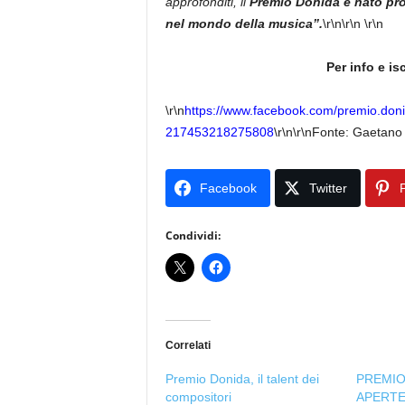
approfonditi, il
Premio Donida
è nato pro
nel mondo della musica”.
\r\n\r\n \r\n
Per info e is
\r\n
https://www.facebook.com/
premio.don
217453218275808
\r\n\r\nFonte: Gaetano
Facebook
Twitter
P
Condividi:
Correlati
Premio Donida, il talent dei
PREMIO
compositori
APERTE 