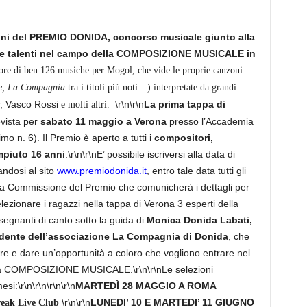
zioni del PREMIO DONIDA, concorso musicale giunto alla
are talenti nel campo della COMPOSIZIONE MUSICALE in
ore di ben 126 musiche per Mogol, che vide le proprie canzoni
e,
La Compagnia
tra i titoli più noti…) interpretate da grandi
r, Vasco Rossi
\r\n\r\n
La prima tappa di
e molti altri.
evista per
sabato 11 maggio a Verona
presso l’Accademia
o n. 6). Il Premio è aperto a tutti i
compositori,
mpiuto 16 anni
.\r\n\r\nE’ possibile iscriversi alla data di
ndosi al sito
www.premiodonida.it
, entro tale data tutti gli
alla Commissione del Premio che comunicherà i dettagli per
elezionare i ragazzi nella tappa di Verona 3 esperti della
nsegnanti di canto sotto la guida di
Monica Donida Labati,
idente dell’associazione La Compagnia di Donida
, che
re e dare un’opportunità a coloro che vogliono entrare nel
lla COMPOSIZIONE MUSICALE.\r\n\r\nLe selezioni
esi:\r\n\r\n
\r\n\r\n
MARTEDÌ 28 MAGGIO A ROMA
\r\n\r\n
LUNEDI’ 10 E MARTEDI’ 11 GIUGNO
reak Live Club