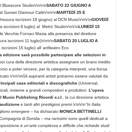
al Bluescore Studio\r\n\r\n
SABATO 22 GIUGNO A
) al Sunset Glamour Cafè
\r\n\r\n
MARTEDÌ 25 E
chiusura iscrizioni 18 giugno)
al DCN Music
\r\n\r\n
GIOVEDÌ
 iscrizioni 8 luglio)
al Metrò Studio\r\n\r\n
LUNEDÌ 15
 le Vecchie Fornaci Maxia alla presenza del direttore
ura iscrizioni 11 luglio)\r\n\r\n
SABATO 20 LUGLIO A
iscrizioni 15 luglio) all’ anfiteatro Eco
 edizione sarà possibile partecipare alle selezioni in
poi cura della direzione artistica assegnare un brano inedito
rso e poter vincere, per la categoria interpreti, una borsa
ato.\r\n\r\nGli aspiranti artisti potranno essere valutati da
incipali case editoriali e discografiche
(Universal,
icali, insieme a grandi compositori e produttori.
L’opera
l Music Publishing Ricordi s.r.l
., la cui direzione artistica
’audizione
e tanti altri prestigiosi premi.\r\n\r\n
“In Italia
ogliono emergere
– ha dichiarato
MONICA BETTINELLI
a Compagnia di Donida –
ma rarissimi sono quelli dedicati a
posizione è un’arte complessa e difficile che richiede studi