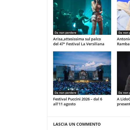
Da non perdere
Da non 
Arisa,attesissima sul palco
Antoni
del 47° Festival La Versiliana
Rambal
Da non perdere
Da non 
Festival Puccini 2026 – dal 6
A LidoC
all’11 agosto
present
LASCIA UN COMMENTO