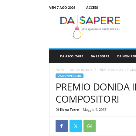
VEN 7 AGO 2026
ACCEDI
D
a
S
a
p
e
r
DA ASCOLTARE
DA LEGGERE
DA NON PE
e
Home
Da non perdere
PREMIO DONIDA IL TALE
DA NON PERDERE
PREMIO DONIDA I
COMPOSITORI
Di
Elena Torre
-
Maggio 4, 2013