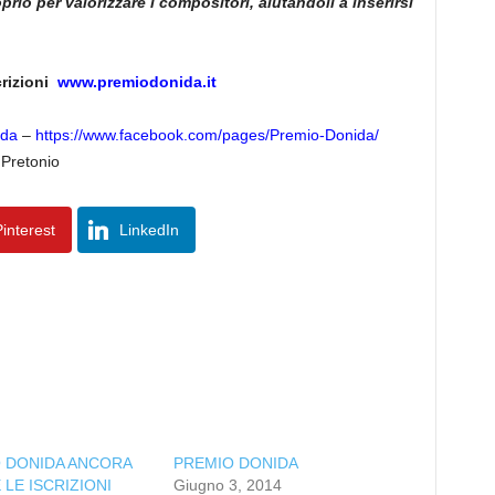
prio per valorizzare i compositori, aiutandoli a inserirsi
crizioni
www.premiodonida.it
ida
–
https://www.facebook.com/
pages/Premio-Donida/
 Pretonio
interest
LinkedIn
 DONIDA ANCORA
PREMIO DONIDA
LE ISCRIZIONI
Giugno 3, 2014