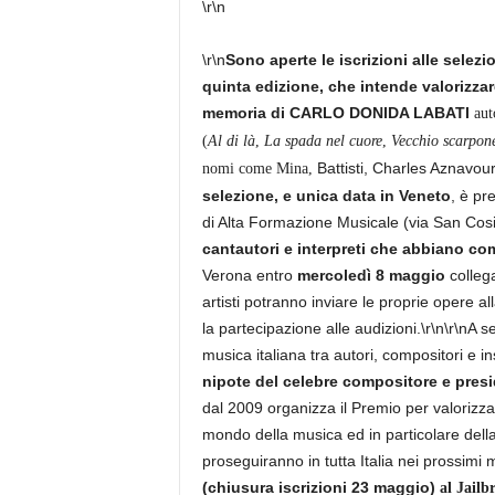
\r\n
\r\n
Sono aperte le iscrizioni alle sele
quinta edizione, che intende valorizz
memoria di CARLO DONIDA LABATI
aut
(
Al di là
,
La spada nel cuore
,
Vecchio scarpon
Battisti, Charles Aznavou
nomi come Mina,
selezione, e
unica data in Veneto
, è pr
di Alta Formazione Musicale (via San Cosim
cantautori e interpreti che abbiano co
Verona entro
mercoledì 8 maggio
collega
artisti potranno inviare le proprie opere 
la partecipazione alle audizioni.\r\n\r\nA s
musica italiana tra autori, compositori e i
nipote del celebre compositore e pres
dal 2009 organizza il Premio per valorizza
mondo della musica ed in particolare de
proseguiranno in tutta Italia nei prossimi m
(chiusura iscrizioni 23 maggio)
al Jailb