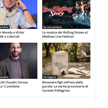
perdere
Da non perdere
o Monda e Victor
La musica dei Rolling Stones al
di a LidoCult
Mediceo Live Festival
perdere
Da leggere
ult Claudio Cerasa
Rimanere figli nell’eco delle
a “L’antidoto
parole: Le verità provvisorie di
Carmen Pellegrino