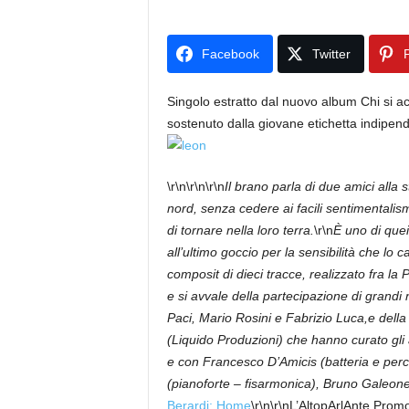
Facebook
Twitter
P
Singolo estratto dal nuovo album Chi si a
sostenuto dalla giovane etichetta indipen
\r\n
\r\n\r\n
Il brano parla di due amici alla s
nord, senza cedere ai facili sentimentalis
di tornare nella loro terra.
\r\n
È uno di quei
all’ultimo goccio per la sensibilità che lo c
composit di dieci tracce, realizzato fra l
e si avvale della partecipazione di grand
Paci, Mario Rosini e Fabrizio Luca,e dell
(Liquido Produzioni) che hanno curato gli 
e con Francesco D’Amicis (batteria e perc
(pianoforte – fisarmonica), Bruno Galeone 
Berardi: Home
\r\n\r\nL’AltopArlAnte Prom