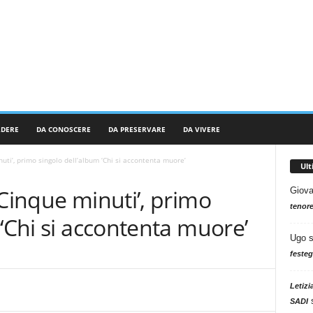
RDERE
DA CONOSCERE
DA PRESERVARE
DA VIVERE
uti’, primo singolo dell’album ‘Chi si accontenta muore’
Ul
‘Cinque minuti’, primo
Giova
tenore
 ‘Chi si accontenta muore’
Ugo
festeg
Letizi
SADI