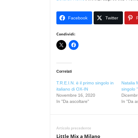
Facebook
Twitter
P
Condividi:
Correlati
T.R.E.I.N. è il primo singolo in
Natalia M
italiano di OX-IN
singolo 
Novembre 16, 2020
Dicembr
In "Da ascoltare"
In "Da a
Articolo precedente
Little Mix a Milano