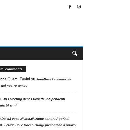
timi commenti
nna Querci Favini
su
Jonathan Tetelman un
 del nostro tempo
su
MEI Meeting delle Etichette Indipendenti
gia 30 anni
a Dei dà voce all'installazione sonora Agorà di
su
Letizia Dei e Rocco Giorgi presentano il nuovo