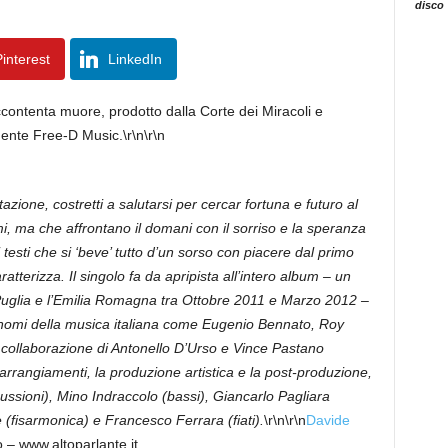
disco
interest
LinkedIn
ccontenta muore, prodotto dalla Corte dei Miracoli e
dente Free-D Music.\r\n\r\n
tazione, costretti a salutarsi per cercar fortuna e futuro al
mi, ma che affrontano il domani con il sorriso e la speranza
 testi che si ‘beve’ tutto d’un sorso con piacere dal primo
aratterizza. Il singolo fa da apripista all’intero album – un
a Puglia e l’Emilia Romagna tra Ottobre 2011 e Marzo 2012 –
i nomi della musica italiana come Eugenio Bennato, Roy
a collaborazione di Antonello D’Urso e Vince Pastano
arrangiamenti, la produzione artistica e la post-produzione,
ussioni), Mino Indraccolo (bassi), Giancarlo Pagliara
(fisarmonica) e Francesco Ferrara (fiati).
\r\n\r\n
Davide
o – www.altoparlante.it