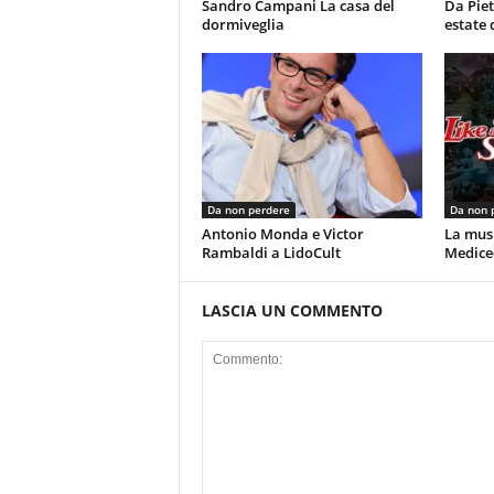
Sandro Campani La casa del
Da Piet
dormiveglia
estate 
Da non perdere
Da non 
Antonio Monda e Victor
La musi
Rambaldi a LidoCult
Mediceo
LASCIA UN COMMENTO