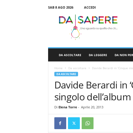
SAB 8 AGO 2026
ACCEDI
D
a
S
a
p
e
r
DA ASCOLTARE
DA LEGGERE
DA NON PE
e
Home
Da ascoltare
Davide Berardi in ‘Cinque min
DA ASCOLTARE
Davide Berardi in 
singolo dell’album
Di
Elena Torre
-
Aprile 20, 2013