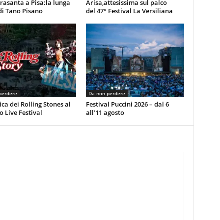
rasanta a Pisa:la lunga
Arisa,attesissima sul palco
di Tano Pisano
del 47° Festival La Versiliana
perdere
Da non perdere
ca dei Rolling Stones al
Festival Puccini 2026 – dal 6
 Live Festival
all’11 agosto