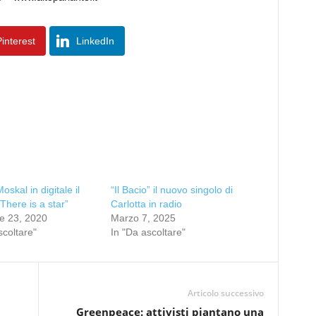
interest
LinkedIn
oskal in digitale il
“Il Bacio” il nuovo singolo di
“There is a star”
Carlotta in radio
e 23, 2020
Marzo 7, 2025
scoltare"
In "Da ascoltare"
Articolo successivo
Greenpeace: attivisti piantano una