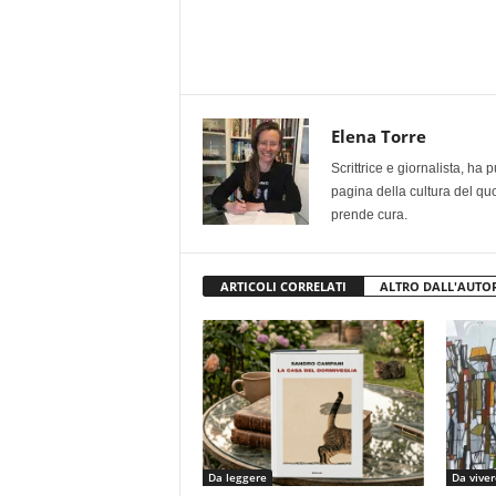
Elena Torre
Scrittrice e giornalista, ha
pagina della cultura del qu
prende cura.
ARTICOLI CORRELATI
ALTRO DALL'AUTO
Da leggere
Da viver