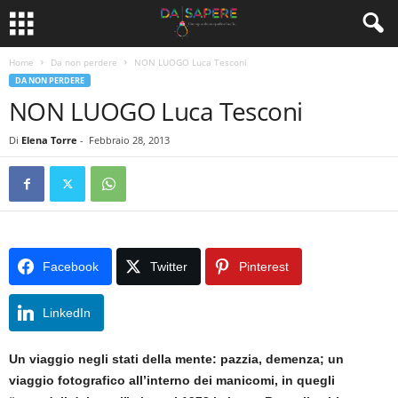
Home
Da non perdere
NON LUOGO Luca Tesconi
DA NON PERDERE
NON LUOGO Luca Tesconi
Di
Elena Torre
-
Febbraio 28, 2013
Facebook
Twitter
Pinterest
LinkedIn
Un viaggio negli stati della mente: pazzia, demenza; un
viaggio fotografico all’interno dei manicomi, in quegli