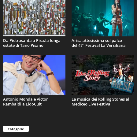
Da Pietrasanta a Pisa:la lunga
Arisa,attesissima sul palco
estate di Tano Pisano
del 47° Festival La Versiliana
Antonio Monda e Victor
La musica dei Rolling Stones al
Rambaldi a LidoCult
Mediceo Live Festival
Categorie