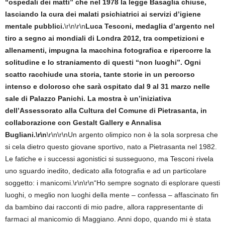
“ospedali dei matti” che nel 1978 la legge Basaglia chiuse,
lasciando la cura dei malati psichiatrici ai servizi d’igiene
mentale pubblici.
\r\n\r\n
Luca Tesconi, medaglia d’argento nel
tiro a segno ai mondiali di Londra 2012, tra competizioni e
allenamenti, impugna la macchina fotografica e ripercorre la
solitudine e lo straniamento di questi “non luoghi”. Ogni
scatto racchiude una storia, tante storie in un percorso
intenso e doloroso che sarà ospitato dal 9 al 31 marzo nelle
sale di Palazzo Panichi. La mostra è un’iniziativa
dell’Assessorato alla Cultura del Comune di Pietrasanta, in
collaborazione con Gestalt Gallery e Annalisa
Bugliani.\r\n
\r\n\r\nUn argento olimpico non è la sola sorpresa che
si cela dietro questo giovane sportivo, nato a Pietrasanta nel 1982.
Le fatiche e i successi agonistici si susseguono, ma Tesconi rivela
uno sguardo inedito, dedicato alla fotografia e ad un particolare
soggetto: i manicomi.\r\n\r\n“Ho sempre sognato di esplorare questi
luoghi, o meglio non luoghi della mente – confessa – affascinato fin
da bambino dai racconti di mio padre, allora rappresentante di
farmaci al manicomio di Maggiano. Anni dopo, quando mi è stata