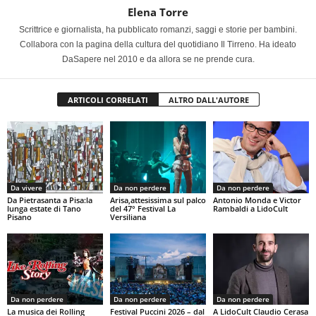
Elena Torre
Scrittrice e giornalista, ha pubblicato romanzi, saggi e storie per bambini.
Collabora con la pagina della cultura del quotidiano Il Tirreno. Ha ideato
DaSapere nel 2010 e da allora se ne prende cura.
ARTICOLI CORRELATI
ALTRO DALL'AUTORE
Da vivere
Da non perdere
Da non perdere
Da Pietrasanta a Pisa:la
Arisa,attesissima sul palco
Antonio Monda e Victor
lunga estate di Tano
del 47° Festival La
Rambaldi a LidoCult
Pisano
Versiliana
Da non perdere
Da non perdere
Da non perdere
La musica dei Rolling
Festival Puccini 2026 – dal
A LidoCult Claudio Cerasa