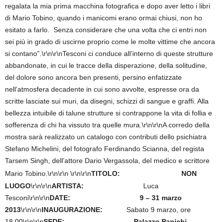
regalata la mia prima macchina fotografica e dopo aver letto i libri
di Mario Tobino, quando i manicomi erano ormai chiusi, non ho
esitato a farlo. Senza considerare che una volta che ci entri non
sei più in grado di uscirne proprio come le molte vittime che ancora
si contano”.\r\n\r\nTesconi ci conduce all’interno di queste strutture
abbandonate, in cui le tracce della disperazione, della solitudine,
del dolore sono ancora ben presenti, persino enfatizzate
nell’atmosfera decadente in cui sono avvolte, espresse ora da
scritte lasciate sui muri, da disegni, schizzi di sangue e graffi. Alla
bellezza intuibile di talune strutture si contrappone la vita di follia e
sofferenza di chi ha vissuto tra quelle mura.\r\n\r\nA corredo della
mostra sarà realizzato un catalogo con contributi dello psichiatra
Stefano Michelini, del fotografo Ferdinando Scianna, del regista
Tarsem Singh, dell’attore Dario Vergassola, del medico e scrittore
Mario Tobino.\r\n\r\n
\r\n\r\n
TITOLO:
NON
LUOGO
\r\n\r\n
ARTISTA:
Luca
Tesconi\r\n\r\n
DATE:
9 – 31 marzo
2013
\r\n\r\n
INAUGURAZIONE:
Saba
to 9 marzo, ore
18.00\r\n\r\n
SEDE:
Palazzo Panichi,