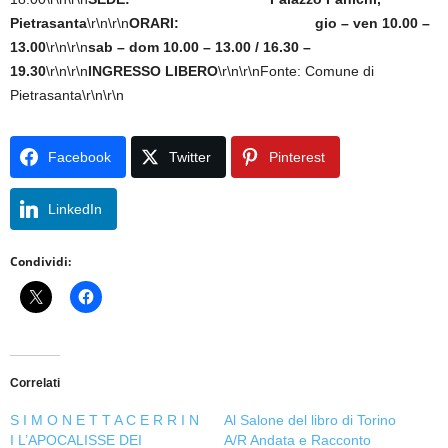
Pietrasanta
\r\n\r\n
ORARI:
gio – ven 10.00 –
13.00
\r\n\r\n
sab – dom 10.00 – 13.00 / 16.30 –
19.30
\r\n\r\n
INGRESSO LIBERO
\r\n\r\nFonte: Comune di
Pietrasanta\r\n\r\n
Facebook
Twitter
Pinterest
LinkedIn
Condividi:
Correlati
S I M O N E T T A C E R R I N
Al Salone del libro di Torino
I L’APOCALISSE DEI
A/R Andata e Racconto