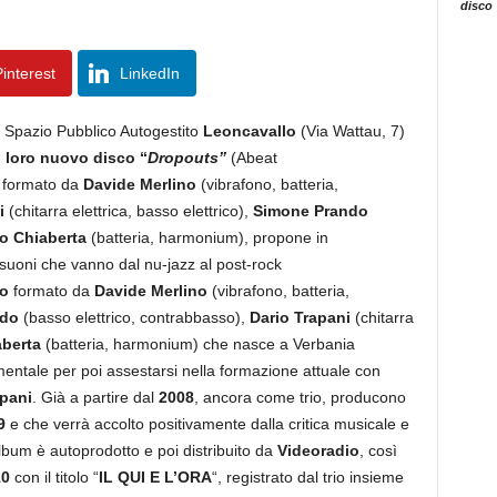
disco
interest
LinkedIn
lo Spazio Pubblico Autogestito
Leoncavallo
(Via Wattau, 7)
 loro nuovo disco “
Dropouts”
(Abeat
a formato da
Davide Merlino
(vibrafono, batteria,
ni
(chitarra elettrica, basso elettrico),
Simone Prando
o Chiaberta
(batteria, harmonium), propone in
suoni che vanno dal nu-jazz al post-rock
to
formato da
Davide Merlino
(vibrafono, batteria,
ndo
(basso elettrico, contrabbasso),
Dario Trapani
(chitarra
aberta
(batteria, harmonium) che nasce a Verbania
entale per poi assestarsi nella formazione attuale con
apani
. Già a partire dal
2008
, ancora come trio, producono
9
e che verrà accolto positivamente dalla critica musicale e
’album è autoprodotto e poi distribuito da
Videoradio
, così
0
con il titolo “
IL QUI E L’ORA
“, registrato dal trio insieme