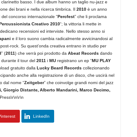
 clarinetto basso. I due album hanno un taglio nu-jazz e
ne dei brani e nella ricerca timbrica. Il
2010
è un anno
 del concorso internazionale “
Percfest
” che li proclama
Percussionista Creativo 2010
“; la vittoria li mette in
i dedicano recensioni ed interviste. Nello stesso anno si
apani
e il loro suono cambia radicalmente avvicinandosi al
 post-rock. Su quest’onda creativa entrano in studio per
I
” (
2011
) che verrà poi prodotto da
Abeat Records
dando
 durante il tour del
2011
i
MU
registrano un ep “
MU PLAY
nload gratuito dalla
Lucky Beard Records
collezionando
cipando anche alla registrazione di un disco, che uscirà nel
to dal nome “
Zeitgeber
” che coinvolge grandi nomi del jazz
i, Giorgio Distante, Alberto Mandarini, Marco Decimo,
 Press\r\n\r\n
interest
LinkedIn