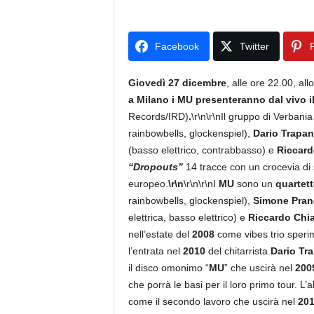
Facebook
Twitter
P
Giovedì 27 dicembre
, alle ore 22.00, al
a Milano
i
MU presenteranno dal vivo il
Records/IRD)
.
\r\n\r\nIl gruppo di Verbani
rainbowbells, glockenspiel),
Dario Trapa
(basso elettrico, contrabbasso)
e
Riccard
“Dropouts”
14 tracce con un crocevia di 
europeo.
\r\n
\r\n\r\nI
MU
sono un
quartet
rainbowbells, glockenspiel),
Simone Pra
elettrica, basso elettrico) e
Riccardo Chi
nell’estate del
2008
come vibes trio sperim
l’entrata nel
2010
del chitarrista
Dario Tr
il disco omonimo “
MU
” che uscirà nel
200
che porrà le basi per il loro primo tour. L
come il secondo lavoro che uscirà nel
201