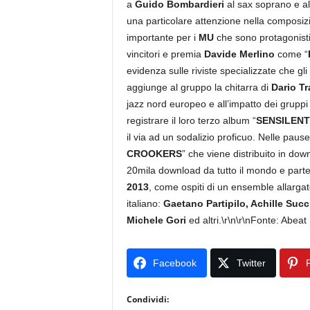
a
Guido Bombardieri
al sax soprano e al
una particolare attenzione nella composizio
importante per i
MU
che sono protagonisti
vincitori e premia
Davide Merlino
come “
evidenza sulle riviste specializzate che gl
aggiunge al gruppo la chitarra di
Dario Tr
jazz nord europeo e all’impatto dei gruppi
registrare il loro terzo album “
SENSILENT
il via ad un sodalizio proficuo. Nelle pause
CROOKERS
” che viene distribuito in dow
20mila download da tutto il mondo e parte
2013
, come ospiti di un ensemble allarga
italiano:
Gaetano Partipilo, Achille Succ
Michele Gori
ed altri.\r\n\r\nFonte: Abeat
Facebook
Twitter
P
Condividi: