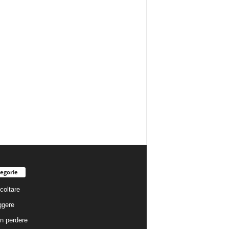
egorie
coltare
ggere
n perdere