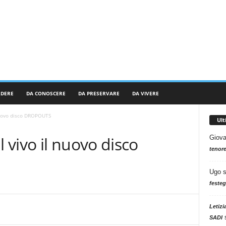
RDERE
DA CONOSCERE
DA PRESERVARE
DA VIVERE
nuovo disco DROPOUTS
Ul
vivo il nuovo disco
Giova
tenore
Ugo
festeg
Letizi
SADI