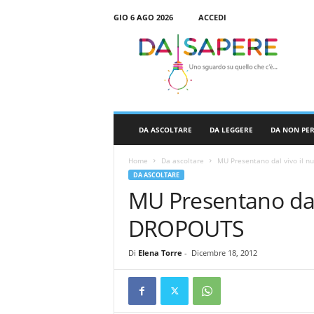
GIO 6 AGO 2026
ACCEDI
D
a
S
a
p
e
r
DA ASCOLTARE
DA LEGGERE
DA NON PE
e
Home
Da ascoltare
MU Presentano dal vivo il 
DA ASCOLTARE
MU Presentano dal 
DROPOUTS
Di
Elena Torre
-
Dicembre 18, 2012