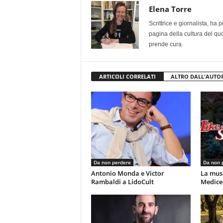
Elena Torre
Scrittrice e giornalista, ha
pagina della cultura del qu
prende cura.
ARTICOLI CORRELATI
ALTRO DALL'AUTO
Da non perdere
Da non 
Antonio Monda e Victor
La musi
Rambaldi a LidoCult
Mediceo