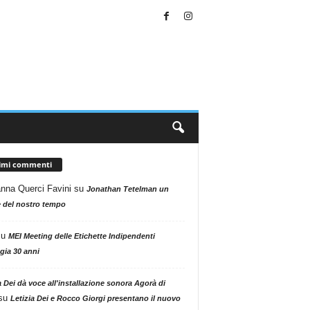
timi commenti
nna Querci Favini
su
Jonathan Tetelman un
 del nostro tempo
su
MEI Meeting delle Etichette Indipendenti
gia 30 anni
a Dei dà voce all'installazione sonora Agorà di
su
Letizia Dei e Rocco Giorgi presentano il nuovo