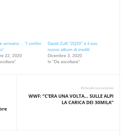
 arrivano… “I confini
David Zulli “2Q20” è il suo
no”
nuovo album di inediti
re 22, 2020
Dicembre 3, 2020
scoltare"
In "Da ascoltare"
Articolo successivo
WWF: “C’ERA UNA VOLTA… SULLE ALPI
LA CARICA DEI 30MILA”
bre