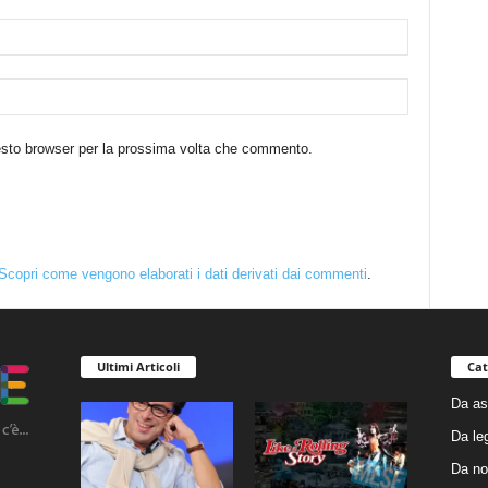
uesto browser per la prossima volta che commento.
Scopri come vengono elaborati i dati derivati dai commenti
.
Ultimi Articoli
Cat
Da as
Da le
Da no