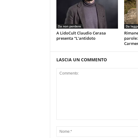
Da non perdere
Da legg
A LidoCult Claudio Cerasa
Rimaner
presenta “L’antidoto
parole:
Carmen
LASCIA UN COMMENTO