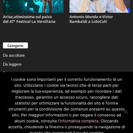
Arisa,attesissima sul palco
Antonio Monda e Victor
del 47° Festival La Versiliana
Rambaldi a LidoCult
Categorie
Da ascoltare
Da leggere
Da non perdere
I cookie sono importanti per il corretto funzionamento di un
Da conoscere
sito. Utilizziamo i cookie sia tecnici che di terze parti per
Da preservare
migliorare la tua esperienza, ad esempio per ricordare i dati
d'accesso, garantire un accesso sicuro, raccogliere dati
Da vivere
statistici per ottimizzare la funzionalità del sito e fornire
Cookie Policy
strumenti per la condivisione dei contenuti presenti su questo
sito. Per maggiori informazioni o per negare il consenso ad
alcuni cookie, consulta
l'informativa completa
. Cliccando
accetta, chiudendo la finestra o proseguendo la navigazione di
questo sito acconsenti l’uso dei cookies