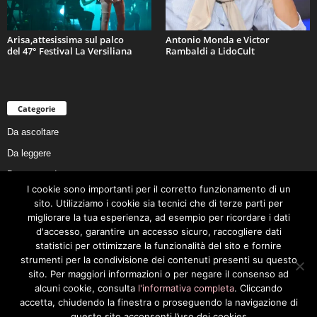
Arisa,attesissima sul palco
Antonio Monda e Victor
del 47° Festival La Versiliana
Rambaldi a LidoCult
Categorie
Da ascoltare
Da leggere
Da non perdere
I cookie sono importanti per il corretto funzionamento di un
Da conoscere
sito. Utilizziamo i cookie sia tecnici che di terze parti per
Da preservare
migliorare la tua esperienza, ad esempio per ricordare i dati
d'accesso, garantire un accesso sicuro, raccogliere dati
Da vivere
statistici per ottimizzare la funzionalità del sito e fornire
Cookie Policy
strumenti per la condivisione dei contenuti presenti su questo
sito. Per maggiori informazioni o per negare il consenso ad
alcuni cookie, consulta
l'informativa completa
. Cliccando
accetta, chiudendo la finestra o proseguendo la navigazione di
questo sito acconsenti l’uso dei cookies