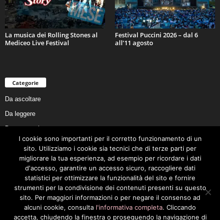
La musica dei Rolling Stones al
Festival Puccini 2026 – dal 6
Mediceo Live Festival
all’11 agosto
Categorie
Da ascoltare
Da leggere
Da non perdere
I cookie sono importanti per il corretto funzionamento di un
Da conoscere
sito. Utilizziamo i cookie sia tecnici che di terze parti per
Da preservare
migliorare la tua esperienza, ad esempio per ricordare i dati
d'accesso, garantire un accesso sicuro, raccogliere dati
Da vivere
statistici per ottimizzare la funzionalità del sito e fornire
Cookie Policy
strumenti per la condivisione dei contenuti presenti su questo
sito. Per maggiori informazioni o per negare il consenso ad
alcuni cookie, consulta
l'informativa completa
. Cliccando
accetta, chiudendo la finestra o proseguendo la navigazione di