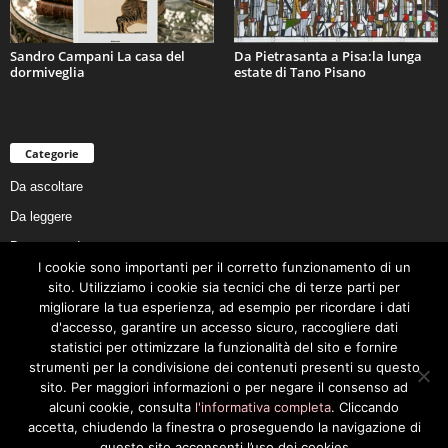
Sandro Campani La casa del
Da Pietrasanta a Pisa:la lunga
dormiveglia
estate di Tano Pisano
Categorie
Da ascoltare
Da leggere
Da non perdere
I cookie sono importanti per il corretto funzionamento di un
Da conoscere
sito. Utilizziamo i cookie sia tecnici che di terze parti per
Da preservare
migliorare la tua esperienza, ad esempio per ricordare i dati
d'accesso, garantire un accesso sicuro, raccogliere dati
Da vivere
statistici per ottimizzare la funzionalità del sito e fornire
Cookie Policy
strumenti per la condivisione dei contenuti presenti su questo
sito. Per maggiori informazioni o per negare il consenso ad
alcuni cookie, consulta
l'informativa completa
. Cliccando
accetta, chiudendo la finestra o proseguendo la navigazione di
questo sito acconsenti l’uso dei cookies