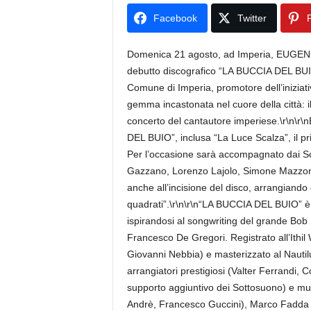
Facebook
Twitter
P
Domenica 21 agosto, ad Imperia, EUGENIO 
debutto discografico “LA BUCCIA DEL BUIO” 
Comune di Imperia, promotore dell’iniziati
gemma incastonata nel cuore della città: i
concerto del cantautore imperiese.\r\n\r
DEL BUIO”, inclusa “La Luce Scalza”, il pr
Per l’occasione sarà accompagnato dai So
Gazzano, Lorenzo Lajolo, Simone Mazzone
anche all’incisione del disco, arrangiando
quadrati”.\r\n\r\n“LA BUCCIA DEL BUIO” è 
ispirandosi al songwriting del grande Bob D
Francesco De Gregori. Registrato all’Ithil
Giovanni Nebbia) e masterizzato al Nautilu
arrangiatori prestigiosi (Valter Ferrandi, 
supporto aggiuntivo dei Sottosuono) e music
Andrè, Francesco Guccini), Marco Fadda a