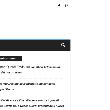
timi commenti
nna Querci Favini
su
Jonathan Tetelman un
 del nostro tempo
su
MEI Meeting delle Etichette Indipendenti
gia 30 anni
a Dei dà voce all'installazione sonora Agorà di
su
Letizia Dei e Rocco Giorgi presentano il nuovo