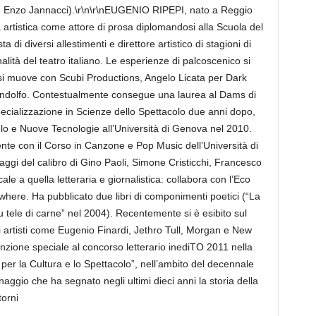
ni, Enzo Jannacci).\r\n\r\nEUGENIO RIPEPI, nato a Reggio
ra artistica come attore di prosa diplomandosi alla Scuola del
 di diversi allestimenti e direttore artistico di stagioni di
alità del teatro italiano. Le esperienze di palcoscenico si
si muove con Scubi Productions, Angelo Licata per Dark
ndolfo. Contestualmente consegue una laurea al Dams di
pecializzazione in Scienze dello Spettacolo due anni dopo,
colo e Nuove Tecnologie all’Università di Genova nel 2010.
cente con il Corso in Canzone e Pop Music dell’Università di
gi del calibro di Gino Paoli, Simone Cristicchi, Francesco
ale a quella letteraria e giornalistica: collabora con l’Eco
Artwhere. Ha pubblicato due libri di componimenti poetici (“La
u tele di carne” nel 2004). Recentemente si è esibito sul
di artisti come Eugenio Finardi, Jethro Tull, Morgan e New
enzione speciale al concorso letterario inediTO 2011 nella
er la Cultura e lo Spettacolo”, nell’ambito del decennale
gio che ha segnato negli ultimi dieci anni la storia della
torni