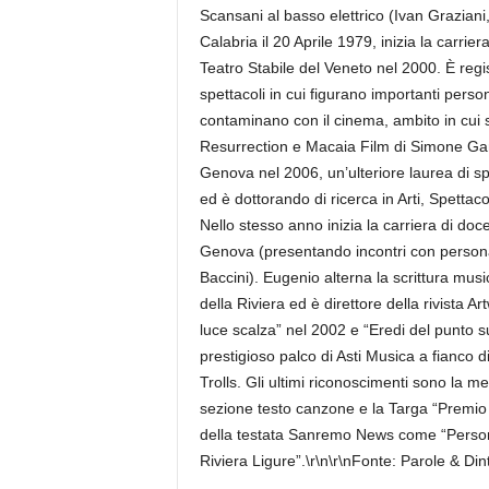
Scansani al basso elettrico (Ivan Grazia
Calabria il 20 Aprile 1979, inizia la carrie
Teatro Stabile del Veneto nel 2000. È regista
spettacoli in cui figurano importanti person
contaminano con il cinema, ambito in cui 
Resurrection e Macaia Film di Simone Ga
Genova nel 2006, un’ulteriore laurea di s
ed è dottorando di ricerca in Arti, Spetta
Nello stesso anno inizia la carriera di do
Genova (presentando incontri con personag
Baccini). Eugenio alterna la scrittura music
della Riviera ed è direttore della rivista 
luce scalza” nel 2002 e “Eredi del punto s
prestigioso palco di Asti Musica a fianco 
Trolls. Gli ultimi riconoscimenti sono la m
sezione testo canzone e la Targa “Premio p
della testata Sanremo News come “Personag
Riviera Ligure”.\r\n\r\nFonte: Parole & Din