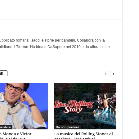
 pubblicato romanzi, saggi e storie per bambini. Collabora con la
otidiano Il Tirreno. Ha ideato DaSapere nel 2010 e da allora se ne
RE
perdere
Da non perdere
o Monda e Victor
La musica dei Rolling Stones al