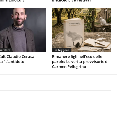
di a LidoCult
Mediceo Live Festival
perdere
Da leggere
ult Claudio Cerasa
Rimanere figli nell’eco delle
a “L’antidoto
parole: Le verità provvisorie di
Carmen Pellegrino