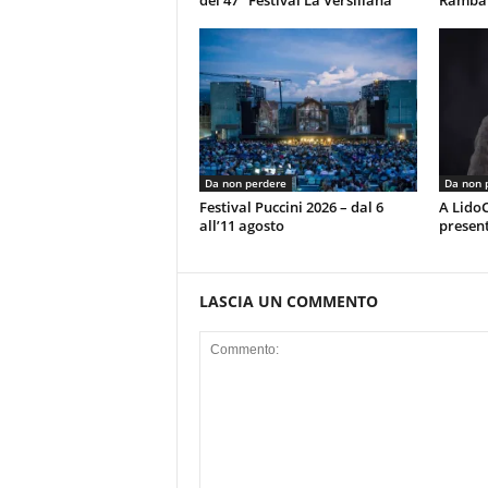
del 47° Festival La Versiliana
Rambal
Da non perdere
Da non 
Festival Puccini 2026 – dal 6
A LidoC
all’11 agosto
present
LASCIA UN COMMENTO