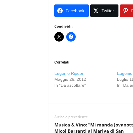
Facebook
Twitter
P
Condividi:
Correlati
Eugenio Ripepi
Eugenio 
Maggio 26, 2012
Luglio 1
In "Da ascoltare"
In "Da a
Articolo precedente
Musica & Vino: “Mi manda Jovanott
Micol Barsanti al Mariva di San