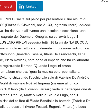
disco
interest
LinkedIn
RIPEPI salirà sul palco per presentare il suo album di
(Piazza S. Giovanni, ore 21.30, ingresso libero).\r\n\r\nIl
va, ha riservato all’evento una location d’eccezione, una
l sagrato del Duomo di Oneglia, su cui avrà luogo il
\nEUGENIO RIPEPI eseguirà tutti i 16 brani de “LA BUCCIA
imo singolo estratto e attualmente in rotazione radiofonica.
ttosuono (Amedeo Casella, Klaus De Franceschi, Ilaria
, Piero Rovida), nota band di Imperia che ha collaborato
 e registrando il brano “Quando i tegolini erano
un album che trasfigura la musica etno-pop italiana
ylan e strizzando l’occhio allo stile di Fabrizio De André e
 World di Fabrizio Noè ad Imperia (insieme al fonico
s di Milano (da Giovanni Versari) vede la partecipazione di
Corrado Trabuio, Matteo Dolla e Claudio Lugo, con il
isti del calibro di Ellade Bandini alla batteria (Fabrizio De
lle percussioni (Ivano Fossati, Eugenio Finardi) e Luca