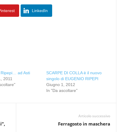
interest
LinkedIn
Ripepi… ad Asti
SCARPE DI COLLA è il nuovo
1, 2011
singolo di EUGENIO RIPEPI
scoltare"
Giugno 1, 2012
In "Da ascoltare"
Articolo successivo
i”,
Ferragosto in maschera