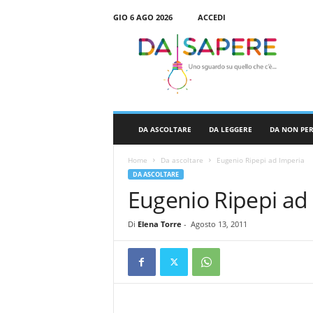
GIO 6 AGO 2026
ACCEDI
D
a
S
a
p
e
r
DA ASCOLTARE
DA LEGGERE
DA NON PE
e
Home
Da ascoltare
Eugenio Ripepi ad Imperia
DA ASCOLTARE
Eugenio Ripepi ad
Di
Elena Torre
-
Agosto 13, 2011