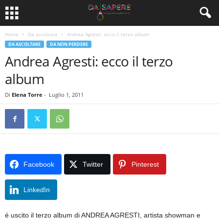
Home
Da ascoltare
Andrea Agresti: ecco il terzo album
DA ASCOLTARE
DA NON PERDERE
Andrea Agresti: ecco il terzo
album
Di
Elena Torre
-
Luglio 1, 2011
Facebook
Twitter
Pinterest
LinkedIn
é uscito il terzo album di ANDREA AGRESTI, artista showman e