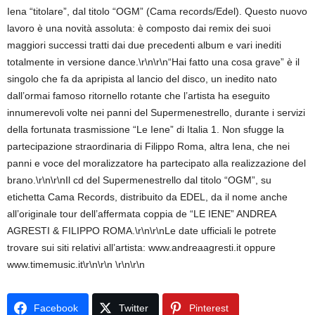
Iena “titolare”, dal titolo “OGM” (Cama records/Edel). Questo nuovo
lavoro è una novità assoluta: è composto dai remix dei suoi
maggiori successi tratti dai due precedenti album e vari inediti
totalmente in versione dance.\r\n\r\n“Hai fatto una cosa grave” è il
singolo che fa da apripista al lancio del disco, un inedito nato
dall’ormai famoso ritornello rotante che l’artista ha eseguito
innumerevoli volte nei panni del Supermenestrello, durante i servizi
della fortunata trasmissione “Le Iene” di Italia 1. Non sfugge la
partecipazione straordinaria di Filippo Roma, altra Iena, che nei
panni e voce del moralizzatore ha partecipato alla realizzazione del
brano.\r\n\r\nIl cd del Supermenestrello dal titolo “OGM”, su
etichetta Cama Records, distribuito da EDEL, da il nome anche
all’originale tour dell’affermata coppia de “LE IENE” ANDREA
AGRESTI & FILIPPO ROMA.\r\n\r\nLe date ufficiali le potrete
trovare sui siti relativi all’artista: www.andreaagresti.it oppure
www.timemusic.it\r\n\r\n \r\n\r\n
Facebook
Twitter
Pinterest