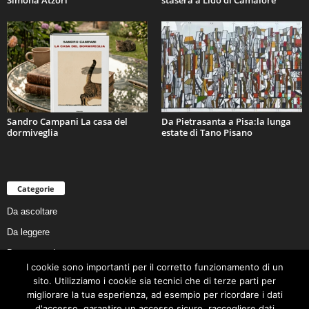
Simona Atzori
stasera a Lido di Camaiore
Sandro Campani La casa del
Da Pietrasanta a Pisa:la lunga
dormiveglia
estate di Tano Pisano
Categorie
Da ascoltare
Da leggere
Da non perdere
I cookie sono importanti per il corretto funzionamento di un
Da conoscere
sito. Utilizziamo i cookie sia tecnici che di terze parti per
Da preservare
migliorare la tua esperienza, ad esempio per ricordare i dati
d'accesso, garantire un accesso sicuro, raccogliere dati