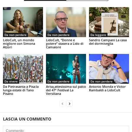
Da non perdere
Da non perdere
Da leggere
LidoCult, un mondo
LidoCult, “Donne e
Sandro Campani La casa
migliore con Simona
potere” stasera a Lido di
del dormiveglia
Atzori
Camaiore
Da vivere
Da non perdere
Da non perdere
Da Pietrasanta a Pisa:la
Arisa,attesissima sul palco
Antonio Monda e Victor
lunga estate di Tano
del 47° Festival La
Rambaldi a LidoCult
Pisano
Versiliana
LASCIA UN COMMENTO