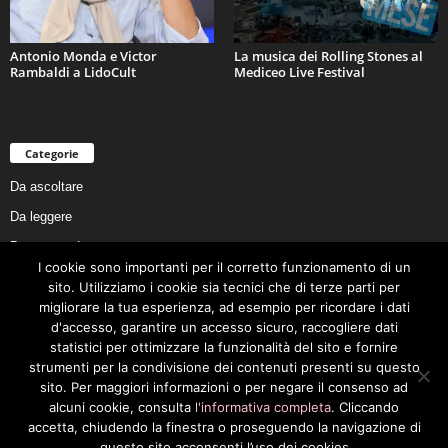
Antonio Monda e Victor
La musica dei Rolling Stones al
Rambaldi a LidoCult
Mediceo Live Festival
Categorie
Da ascoltare
Da leggere
Da non perdere
I cookie sono importanti per il corretto funzionamento di un
Da conoscere
sito. Utilizziamo i cookie sia tecnici che di terze parti per
Da preservare
migliorare la tua esperienza, ad esempio per ricordare i dati
d'accesso, garantire un accesso sicuro, raccogliere dati
Da vivere
statistici per ottimizzare la funzionalità del sito e fornire
Cookie Policy
strumenti per la condivisione dei contenuti presenti su questo
sito. Per maggiori informazioni o per negare il consenso ad
alcuni cookie, consulta
l'informativa completa
. Cliccando
accetta, chiudendo la finestra o proseguendo la navigazione di
questo sito acconsenti l’uso dei cookies