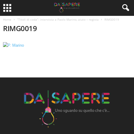
Home
“Titoli di coda”: intervista a Paolo Marino, aiuto – regista
RIMG0019
RIMG0019