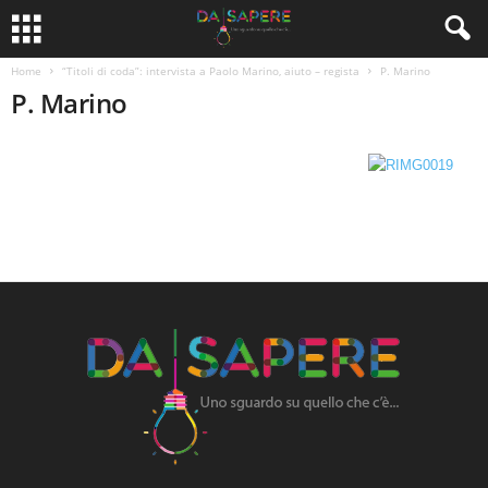
Home
“Titoli di coda”: intervista a Paolo Marino, aiuto – regista
P. Marino
P. Marino