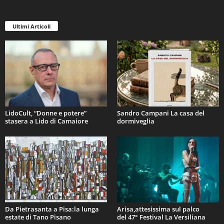
Ultimi Articoli
LidoCult, “Donne e potere”
Sandro Campani La casa del
stasera a Lido di Camaiore
dormiveglia
Da Pietrasanta a Pisa:la lunga
Arisa,attesissima sul palco
estate di Tano Pisano
del 47° Festival La Versiliana