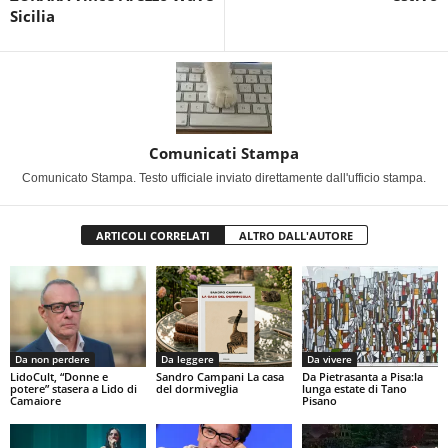
Sicilia
Comunicati Stampa
Comunicato Stampa. Testo ufficiale inviato direttamente dall'ufficio stampa.
ARTICOLI CORRELATI
ALTRO DALL'AUTORE
Da non perdere
Da leggere
Da vivere
LidoCult, “Donne e
Sandro Campani La casa
Da Pietrasanta a Pisa:la
potere” stasera a Lido di
del dormiveglia
lunga estate di Tano
Camaiore
Pisano