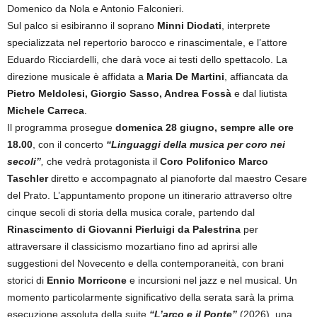
Domenico da Nola e Antonio Falconieri.
Sul palco si esibiranno il soprano
Minni Diodati
, interprete
specializzata nel repertorio barocco e rinascimentale, e l’attore
Eduardo Ricciardelli, che darà voce ai testi dello spettacolo. La
direzione musicale è affidata a
Maria De Martini
, affiancata da
Pietro Meldolesi, Giorgio Sasso, Andrea Fossà
e dal liutista
Michele Carreca
.
Il programma prosegue
domenica 28 giugno, sempre alle ore
18.00
, con il concerto
“Linguaggi della musica per coro nei
secoli”
,
che vedrà protagonista il
Coro Polifonico Marco
Taschler
diretto e accompagnato al pianoforte dal maestro Cesare
del Prato. L’appuntamento propone un itinerario attraverso oltre
cinque secoli di storia della musica corale, partendo dal
Rinascimento di Giovanni Pierluigi da Palestrina
per
attraversare il classicismo mozartiano fino ad aprirsi alle
suggestioni del Novecento e della contemporaneità, con brani
storici di
Ennio Morricone
e incursioni nel jazz e nel musical. Un
momento particolarmente significativo della serata sarà la prima
esecuzione assoluta della suite
“L’arco e il Ponte”
(2026), una