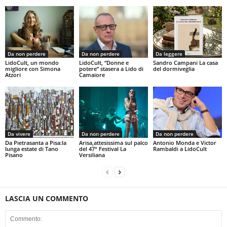
Da non perdere
Da non perdere
Da leggere
LidoCult, un mondo
LidoCult, “Donne e
Sandro Campani La casa
migliore con Simona
potere” stasera a Lido di
del dormiveglia
Atzori
Camaiore
Da vivere
Da non perdere
Da non perdere
Da Pietrasanta a Pisa:la
Arisa,attesissima sul palco
Antonio Monda e Victor
lunga estate di Tano
del 47° Festival La
Rambaldi a LidoCult
Pisano
Versiliana
LASCIA UN COMMENTO