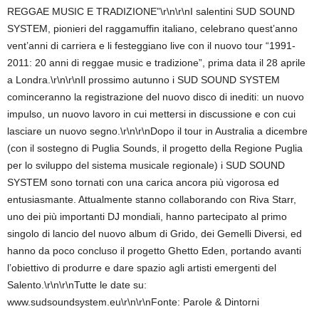
REGGAE MUSIC E TRADIZIONE”\r\n\r\nI salentini SUD SOUND
SYSTEM, pionieri del raggamuffin italiano, celebrano quest’anno
vent’anni di carriera e li festeggiano live con il nuovo tour “1991-
2011: 20 anni di reggae music e tradizione”, prima data il 28 aprile
a Londra.\r\n\r\nIl prossimo autunno i SUD SOUND SYSTEM
cominceranno la registrazione del nuovo disco di inediti: un nuovo
impulso, un nuovo lavoro in cui mettersi in discussione e con cui
lasciare un nuovo segno.\r\n\r\nDopo il tour in Australia a dicembre
(con il sostegno di Puglia Sounds, il progetto della Regione Puglia
per lo sviluppo del sistema musicale regionale) i SUD SOUND
SYSTEM sono tornati con una carica ancora più vigorosa ed
entusiasmante. Attualmente stanno collaborando con Riva Starr,
uno dei più importanti DJ mondiali, hanno partecipato al primo
singolo di lancio del nuovo album di Grido, dei Gemelli Diversi, ed
hanno da poco concluso il progetto Ghetto Eden, portando avanti
l’obiettivo di produrre e dare spazio agli artisti emergenti del
Salento.\r\n\r\nTutte le date su:
www.sudsoundsystem.eu\r\n\r\nFonte: Parole & Dintorni