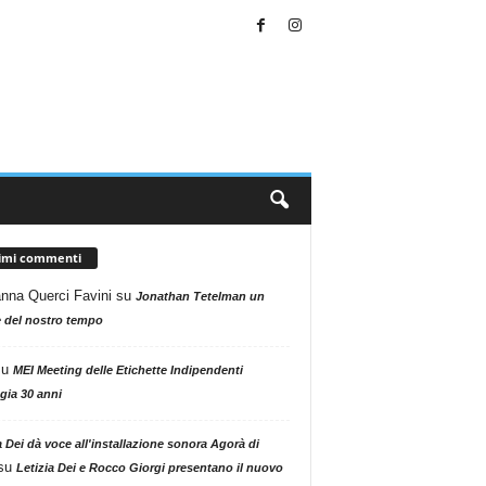
timi commenti
nna Querci Favini
su
Jonathan Tetelman un
 del nostro tempo
su
MEI Meeting delle Etichette Indipendenti
gia 30 anni
a Dei dà voce all'installazione sonora Agorà di
su
Letizia Dei e Rocco Giorgi presentano il nuovo