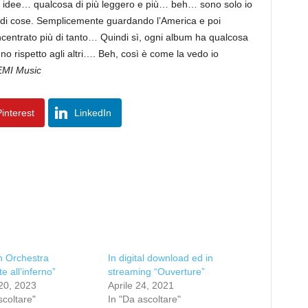
mie idee… qualcosa di più leggero e più… beh… sono solo io
di cose. Semplicemente guardando l’America e poi
entrato più di tanto… Quindi sì, ogni album ha qualcosa
no rispetto agli altri…. Beh, così è come la vedo io
EMI Music
interest
LinkedIn
 Orchestra
In digital download ed in
e all’inferno”
streaming “Ouverture”
20, 2023
Aprile 24, 2021
scoltare"
In "Da ascoltare"