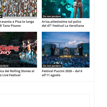
e
Da non perdere
rasanta a Pisa:la lunga
Arisa,attesissima sul palco
di Tano Pisano
del 47° Festival La Versiliana
perdere
Da non perdere
ca dei Rolling Stones al
Festival Puccini 2026 – dal 6
 Live Festival
all’11 agosto