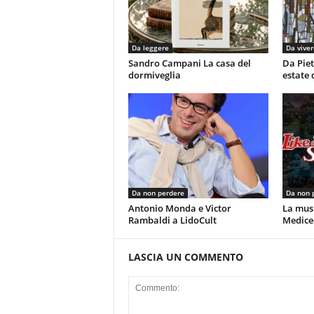
Da leggere
Da viver
Sandro Campani La casa del
Da Piet
dormiveglia
estate 
Da non perdere
Da non 
Antonio Monda e Victor
La musi
Rambaldi a LidoCult
Mediceo
LASCIA UN COMMENTO