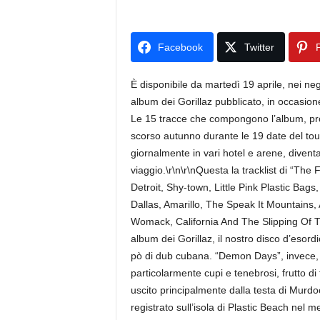
Facebook
Twitter
P
È disponibile da martedì 19 aprile, nei nego
album dei Gorillaz pubblicato, in occasion
Le 15 tracce che compongono l’album, pro
scorso autunno durante le 19 date del tou
giornalmente in vari hotel e arene, divent
viaggio.\r\n\r\nQuesta la tracklist di “The 
Detroit, Shy-town, Little Pink Plastic Bag
Dallas, Amarillo, The Speak It Mountains
Womack, California And The Slipping Of 
album dei Gorillaz, il nostro disco d’esord
pò di dub cubana. “Demon Days”, invece, 
particolarmente cupi e tenebrosi, frutto d
uscito principalmente dalla testa di Murdo
registrato sull’isola di Plastic Beach nel 