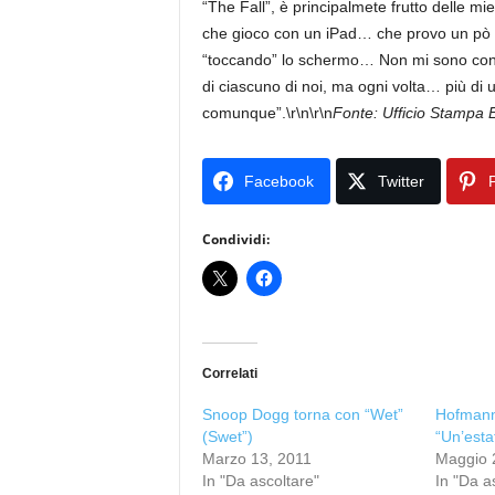
“The Fall”, è principalmete frutto delle 
che gioco con un iPad… che provo un pò 
“toccando” lo schermo… Non mi sono conc
di ciascuno di noi, ma ogni volta… più di u
comunque”.\r\n\r\n
Fonte: Ufficio Stampa 
Facebook
Twitter
P
Condividi:
Correlati
Snoop Dogg torna con “Wet”
Hofmann
(Swet”)
“Un’estat
Marzo 13, 2011
Maggio 
In "Da ascoltare"
In "Da a