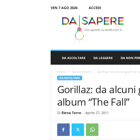
VEN 7 AGO 2026
ACCEDI
D
a
S
a
p
e
r
DA ASCOLTARE
DA LEGGERE
DA NON PE
e
Home
Da ascoltare
Gorillaz: da alcuni giorni è u
DA ASCOLTARE
Gorillaz: da alcuni 
album “The Fall”
Di
Elena Torre
-
Aprile 27, 2011