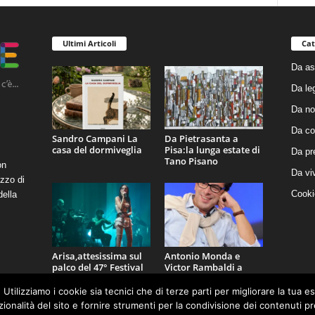
Ultimi Articoli
Cat
Da as
Da le
Da no
Da co
Sandro Campani La
Da Pietrasanta a
casa del dormiveglia
Pisa:la lunga estate di
Da pr
Tano Pisano
on
Da vi
zzo di
Cooki
della
Arisa,attesissima sul
Antonio Monda e
palco del 47° Festival
Victor Rambaldi a
La Versiliana
LidoCult
 Utilizziamo i cookie sia tecnici che di terze parti per migliorare la tua 
nzionalità del sito e fornire strumenti per la condivisione dei contenuti 