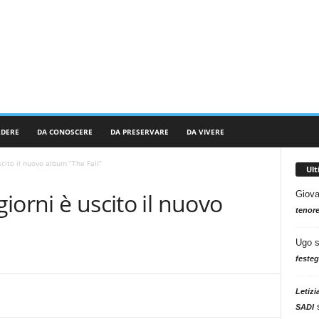
RDERE
DA CONOSCERE
DA PRESERVARE
DA VIVERE
scito il nuovo album “The Fall”
Ul
giorni è uscito il nuovo
Giova
tenore
Ugo
festeg
Letizi
SADI