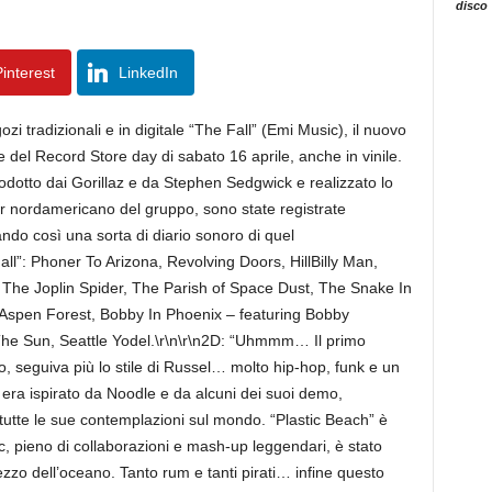
disco
interest
LinkedIn
zi tradizionali e in digitale “The Fall” (Emi Music), il nuovo
e del Record Store day di sabato 16 aprile, anche in vinile.
dotto dai Gorillaz e da Stephen Sedgwick e realizzato lo
r nordamericano del gruppo, sono state registrate
ando così una sorta di diario sonoro di quel
Fall”: Phoner To Arizona, Revolving Doors, HillBilly Man,
s, The Joplin Spider, The Parish of Space Dust, The Snake In
, Aspen Forest, Bobby In Phoenix – featuring Bobby
The Sun, Seattle Yodel.\r\n\r\n2D: “Uhmmm… Il primo
io, seguiva più lo stile di Russel… molto hip-hop, funk e un
era ispirato da Noodle e da alcuni dei suoi demo,
i tutte le sue contemplazioni sul mondo. “Plastic Beach” è
c, pieno di collaborazioni e mash-up leggendari, è stato
mezzo dell’oceano. Tanto rum e tanti pirati… infine questo