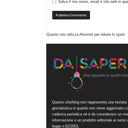
Salva il mio nome, email e sito web in q
Questo sito utilizza Akismet per ridurre lo spam.
Questo sito/blog non rappresenta una testata
giornalistica in quanto non viene aggiornato c
cadenza periodica né è da considerarsi un me
informazione o un prodotto editoriale ai sensi 
legge n.62/2001.