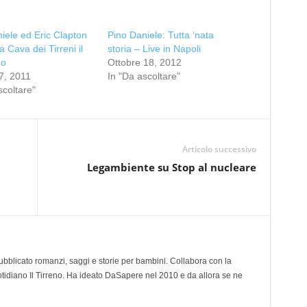
iele ed Eric Clapton
Pino Daniele: Tutta ‘nata
 Cava dei Tirreni il
storia – Live in Napoli
no
Ottobre 18, 2012
7, 2011
In "Da ascoltare"
scoltare"
Articolo successivo
Legambiente su Stop al nucleare
 pubblicato romanzi, saggi e storie per bambini. Collabora con la
otidiano Il Tirreno. Ha ideato DaSapere nel 2010 e da allora se ne