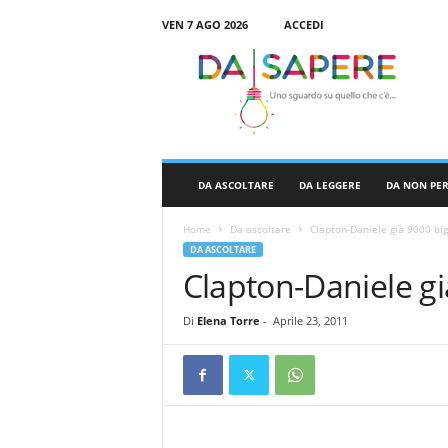
VEN 7 AGO 2026
ACCEDI
D
a
S
a
p
e
r
DA ASCOLTARE
DA LEGGERE
DA NON PE
e
Home
Da ascoltare
Clapton-Daniele già 9000 bigl
DA ASCOLTARE
Clapton-Daniele già
Di
Elena Torre
-
Aprile 23, 2011