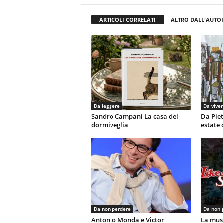
ARTICOLI CORRELATI
ALTRO DALL'AUTO
Da leggere
Da viver
Sandro Campani La casa del
Da Piet
dormiveglia
estate 
Da non perdere
Da non 
Antonio Monda e Victor
La musi