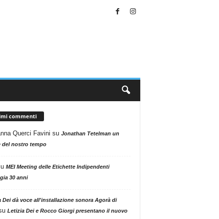
timi commenti
nna Querci Favini
su
Jonathan Tetelman un
 del nostro tempo
su
MEI Meeting delle Etichette Indipendenti
gia 30 anni
a Dei dà voce all'installazione sonora Agorà di
su
Letizia Dei e Rocco Giorgi presentano il nuovo