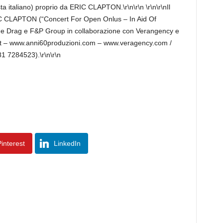
sta italiano) proprio da ERIC CLAPTON.\r\n\r\n \r\n\r\nIl
 CLAPTON (“Concert For Open Onlus – In Aid Of
lue Drag e F&P Group in collaborazione con Verangency e
.it – www.anni60produzioni.com – www.veragency.com /
1 7284523).\r\n\r\n
interest
LinkedIn