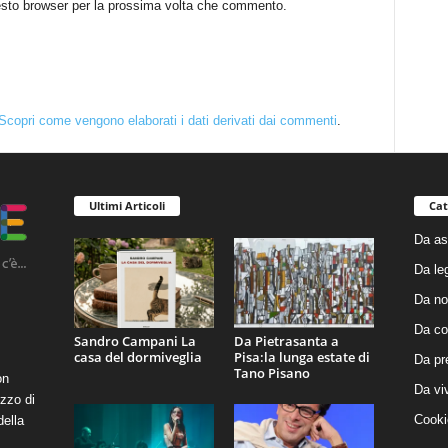
uesto browser per la prossima volta che commento.
Scopri come vengono elaborati i dati derivati dai commenti
.
Ultimi Articoli
Cat
Da as
Da le
Da no
Da co
Sandro Campani La
Da Pietrasanta a
casa del dormiveglia
Pisa:la lunga estate di
Da pr
Tano Pisano
on
Da vi
zzo di
Cooki
della