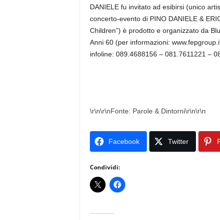
DANIELE fu invitato ad esibirsi (unico arti
concerto-evento di PINO DANIELE & ERIC
Children”) è prodotto e organizzato da B
Anni 60 (per informazioni: www.fepgroup
infoline: 089.4688156 – 081.7611221 – 08
\r\n\r\nFonte: Parole & Dintorni\r\n\r\n
Facebook
Twitter
P
Condividi: