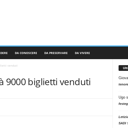
RDERE
DA CONOSCERE
DA PRESERVARE
DA VIVERE
ietti venduti
Ul
 9000 biglietti venduti
Giova
tenore
Ugo
festeg
Letizi
SADI