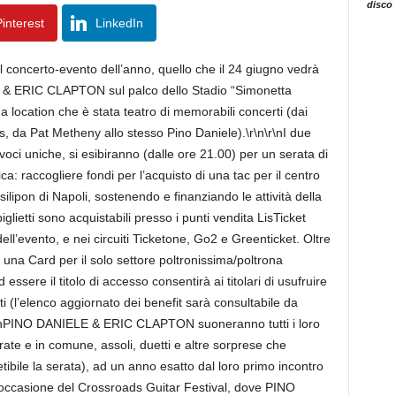
disco
interest
LinkedIn
 il concerto-evento dell’anno, quello che il 24 giugno vedrà
 & ERIC CLAPTON sul palco dello Stadio “Simonetta
a location che è stata teatro di memorabili concerti (dai
ts, da Pat Metheny allo stesso Pino Daniele).\r\n\r\nI due
 voci uniche, si esibiranno (dalle ore 21.00) per un serata di
a: raccogliere fondi per l’acquisto di una tac per il centro
lipon di Napoli, sostenendo e finanziando le attività della
iglietti sono acquistabili presso i punti vendita LisTicket
ll’evento, e nei circuiti Ticketone, Go2 e Greenticket. Oltre
sta una Card per il solo settore poltronissima/poltrona
d essere il titolo di accesso consentirà ai titolari di usufruire
cati (l’elenco aggiornato dei benefit sarà consultabile da
\r\nPINO DANIELE & ERIC CLAPTON suoneranno tutti i loro
rate e in comune, assoli, duetti e altre sorprese che
ibile la serata), ad un anno esatto dal loro primo incontro
 occasione del Crossroads Guitar Festival, dove PINO