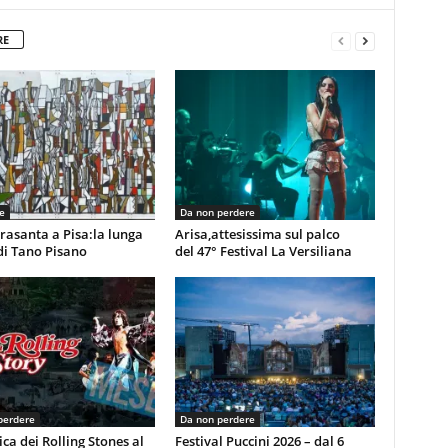
RE
e
Da non perdere
rasanta a Pisa:la lunga
Arisa,attesissima sul palco
di Tano Pisano
del 47° Festival La Versiliana
perdere
Da non perdere
ca dei Rolling Stones al
Festival Puccini 2026 – dal 6