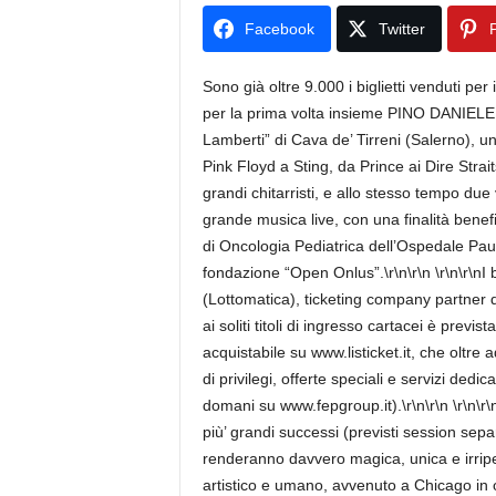
Facebook
Twitter
P
Sono già oltre 9.000 i biglietti venduti per
per la prima volta insieme PINO DANIELE
Lamberti” di Cava de’ Tirreni (Salerno), un
Pink Floyd a Sting, da Prince ai Dire Strai
grandi chitarristi, e allo stesso tempo due
grande musica live, con una finalità benefic
di Oncologia Pediatrica dell’Ospedale Pausi
fondazione “Open Onlus”.\r\n\r\n \r\n\r\nI b
(Lottomatica), ticketing company partner de
ai soliti titoli di ingresso cartacei è previ
acquistabile su www.listicket.it, che oltre a
di privilegi, offerte speciali e servizi dedi
domani su www.fepgroup.it).\r\n\r\n \r\n
più’ grandi successi (previsti session sepa
renderanno davvero magica, unica e irripet
artistico e umano, avvenuto a Chicago in