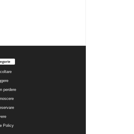
egorie
coltare
ggere
n perdere
noscere
eservare
vere
e Policy