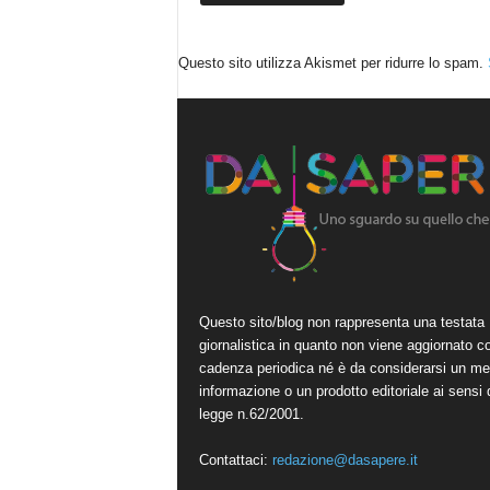
Questo sito utilizza Akismet per ridurre lo spam.
Questo sito/blog non rappresenta una testata
giornalistica in quanto non viene aggiornato c
cadenza periodica né è da considerarsi un me
informazione o un prodotto editoriale ai sensi 
legge n.62/2001.
Contattaci:
redazione@dasapere.it