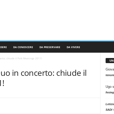
RDERE
DA CONOSCERE
DA PRESERVARE
DA VIVERE
rto: chiude il Folk Meetings 2011!
Ul
o in concerto: chiude il
Giova
tenore
1!
Ugo
festeg
Letizi
SADI