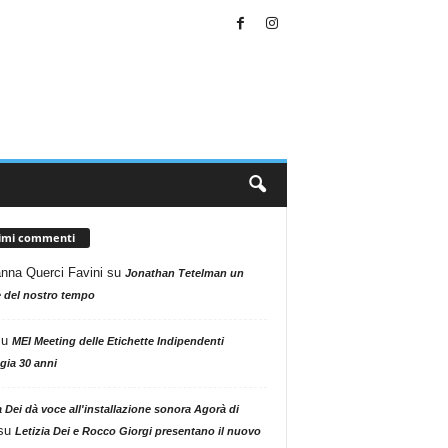
timi commenti
nna Querci Favini
su
Jonathan Tetelman un
 del nostro tempo
su
MEI Meeting delle Etichette Indipendenti
gia 30 anni
a Dei dà voce all'installazione sonora Agorà di
su
Letizia Dei e Rocco Giorgi presentano il nuovo