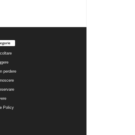
egorie
coltare
ggere
n perdere
noscere
eservare
vere
e Policy