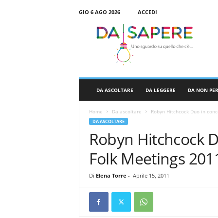
GIO 6 AGO 2026
ACCEDI
D
a
S
a
p
e
r
DA ASCOLTARE
DA LEGGERE
DA NON PE
e
Home
Da ascoltare
Robyn Hitchcock Duo in conce
DA ASCOLTARE
Robyn Hitchcock Du
Folk Meetings 201
Di
Elena Torre
-
Aprile 15, 2011