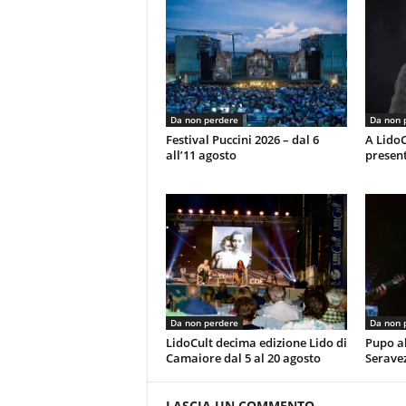
Da non perdere
Da non 
Festival Puccini 2026 – dal 6
A LidoC
all’11 agosto
present
Da non perdere
Da non 
LidoCult decima edizione Lido di
Pupo al
Camaiore dal 5 al 20 agosto
Serave
LASCIA UN COMMENTO