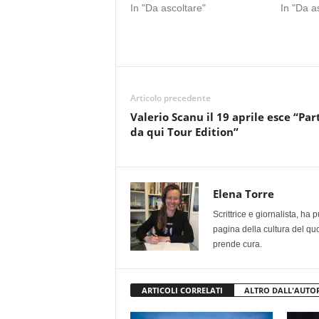
In "Da ascoltare"
In "Da a
Articolo precedente
Valerio Scanu il 19 aprile esce “Par
da qui Tour Edition”
Elena Torre
Scrittrice e giornalista, ha
pagina della cultura del qu
prende cura.
ARTICOLI CORRELATI
ALTRO DALL'AUTO