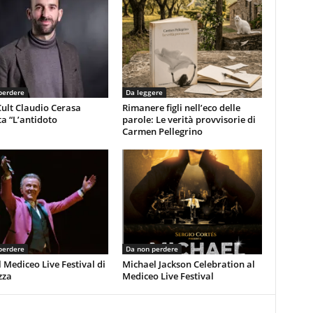
perdere
Da leggere
ult Claudio Cerasa
Rimanere figli nell’eco delle
a “L’antidoto
parole: Le verità provvisorie di
Carmen Pellegrino
perdere
Da non perdere
 Mediceo Live Festival di
Michael Jackson Celebration al
zza
Mediceo Live Festival