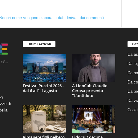
Scopri come vengono elaborati i dati derivati dai commenti
.
Ultimi Articoli
Cat
Da as
Da le
Da no
Da co
Festival Puccini 2026 –
A LidoCult Claudio
dal 6 all’11 agosto
Cerasa presenta
Da pr
“L’antidoto
on
Da vi
zzo di
Cooki
della
Rimanere figli nell’eco
LidoCult decima