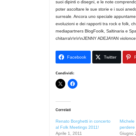
suoi dipinti o disegni, e le note comprend
poter ascoltare le sue storie e i suoi ane
surreale. Ancora uno speciale appuntamento 
evoluzioni e dei rapporti tra rock e folk, 
mediapartners BlogFoolk, Saltinaria e 
chitarra\r\n\r\nJENNY ADEJAYAN violoncell
Facebook
Twitter
P
Condividi:
Correlati
Renato Borghetti in concerto
Michele 
al Folk Meetings 2011!
perdere
Aprile 1, 2011
Giugno 