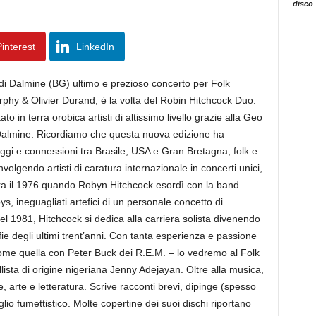
disco
interest
LinkedIn
di Dalmine (BG) ultimo e prezioso concerto per Folk
urphy & Olivier Durand, è la volta del Robin Hitchcock Duo.
 in terra orobica artisti di altissimo livello grazie alla Geo
 Dalmine. Ricordiamo che questa nuova edizione ha
saggi e connessioni tra Brasile, USA e Gran Bretagna, folk e
olgendo artisti di caratura internazionale in concerti unici,
 Era il 1976 quando Robyn Hitchcock esordì con la band
 ineguagliati artefici di un personale concetto di
el 1981, Hitchcock si dedica alla carriera solista divenendo
fie degli ultimi trent’anni. Con tanta esperienza e passione
 come quella con Peter Buck dei R.E.M. – lo vedremo al Folk
lista di origine nigeriana Jenny Adejayan. Oltre alla musica,
, arte e letteratura. Scrive racconti brevi, dipinge (spesso
lio fumettistico. Molte copertine dei suoi dischi riportano