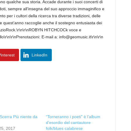
ono qualche sua storia. Accade durante i suoi concerti di
ddoti, sempre all’insegna del suo approccio immaginifico e
per i cultori della ricerca tra diverse tradizioni, delle
che quest’anno raccoglie anche il sostegno entusiasta dei
SpazioRock.\r\n\r\nROBYN HITCHCOCk voce e
o\r\n\r\nPrenotazioni: E-mail a: info@geomusic.it\r\n\r\n
interest
LinkedIn
Scerra Più niente da
“Torneranno i poeti” è l’album
d’esordio del cantautore
25, 2017
folk/blues calabrese