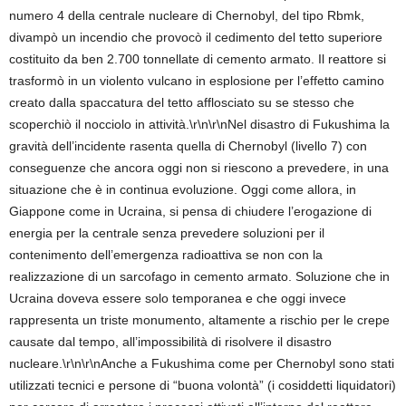
numero 4 della centrale nucleare di Chernobyl, del tipo Rbmk,
divampò un incendio che provocò il cedimento del tetto superiore
costituito da ben 2.700 tonnellate di cemento armato. Il reattore si
trasformò in un violento vulcano in esplosione per l’effetto camino
creato dalla spaccatura del tetto afflosciato su se stesso che
scoperchiò il nocciolo in attività.\r\n\r\nNel disastro di Fukushima la
gravità dell’incidente rasenta quella di Chernobyl (livello 7) con
conseguenze che ancora oggi non si riescono a prevedere, in una
situazione che è in continua evoluzione. Oggi come allora, in
Giappone come in Ucraina, si pensa di chiudere l’erogazione di
energia per la centrale senza prevedere soluzioni per il
contenimento dell’emergenza radioattiva se non con la
realizzazione di un sarcofago in cemento armato. Soluzione che in
Ucraina doveva essere solo temporanea e che oggi invece
rappresenta un triste monumento, altamente a rischio per le crepe
causate dal tempo, all’impossibilità di risolvere il disastro
nucleare.\r\n\r\nAnche a Fukushima come per Chernobyl sono stati
utilizzati tecnici e persone di “buona volontà” (i cosiddetti liquidatori)