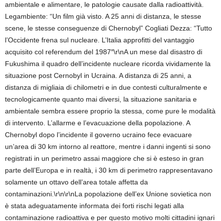
ambientale e alimentare, le patologie causate dalla radioattività.
Legambiente: “Un film già visto. A 25 anni di distanza, le stesse
scene, le stesse conseguenze di Chernobyl” Cogliati Dezza: “Tutto
l’Occidente frena sul nucleare. L’Italia approfitti del vantaggio
acquisito col referendum del 1987″\r\nA un mese dal disastro di
Fukushima il quadro dell’incidente nucleare ricorda vividamente la
situazione post Cernobyl in Ucraina. A distanza di 25 anni, a
distanza di migliaia di chilometri e in due contesti culturalmente e
tecnologicamente quanto mai diversi, la situazione sanitaria e
ambientale sembra essere proprio la stessa, come pure le modalità
di intervento. L’allarme e l’evacuazione della popolazione. A
Chernobyl dopo l’incidente il governo ucraino fece evacuare
un’area di 30 km intorno al reattore, mentre i danni ingenti si sono
registrati in un perimetro assai maggiore che si è esteso in gran
parte dell’Europa e in realtà, i 30 km di perimetro rappresentavano
solamente un ottavo dell’area totale affetta da
contaminazioni.\r\n\r\nLa popolazione dell’ex Unione sovietica non
è stata adeguatamente informata dei forti rischi legati alla
contaminazione radioattiva e per questo motivo molti cittadini ignari