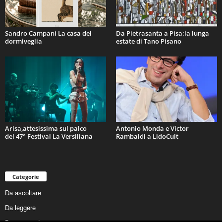
Sandro Campani La casa del
Da Pietrasanta a Pisa:la lunga
dormiveglia
estate di Tano Pisano
Arisa,attesissima sul palco
Antonio Monda e Victor
del 47° Festival La Versiliana
Rambaldi a LidoCult
Categorie
Da ascoltare
Da leggere