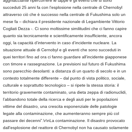
agghiacciante ripercorrere le tappe e gli eventi che si sono
succeduti 25 anni fa con l’esplosione nella centrale di Chernobyl
attraverso ciò che è successo nella centrale di Fukushima solo un
mese fa – dichiara il presidente nazionale di Legambiente Vittorio
Cogliati Dezza -. Ci sono moltissime similitudini che ci fanno capire
quanto sia tecnicamente e scientificamente insufficiente, ancora
oggi, la capacità d’intervento in caso d’incidente nucleare. La
situazione attuale di Cernobyl e gli eventi che sono succeduti in
quei territori fino ad ora ci fanno guardare all’incidente giapponese
con timore e rassegnazione. Le previsioni sul futuro di Fukushima
sono parecchio desolanti: a distanza di un quarto di secolo e in un
contesto totalmente differente – dal punto di vista politico, sociale,
culturale e soprattutto tecnologico – si ripete la stessa storia: il
territorio gravemente contaminato, una dieta zeppa di radionuclidi,
l’abbandono totale della ricerca e degli aiuti per le popolazioni
vittime del disastro, una crescita esponenziale delle patologie
legate alla contaminazione, che aumenteranno sempre più col
passare dei decenni”.\r\nLa contaminazione. Il disastro provocato
dall’esplosione del reattore di Chernobyl non ha causato solamente