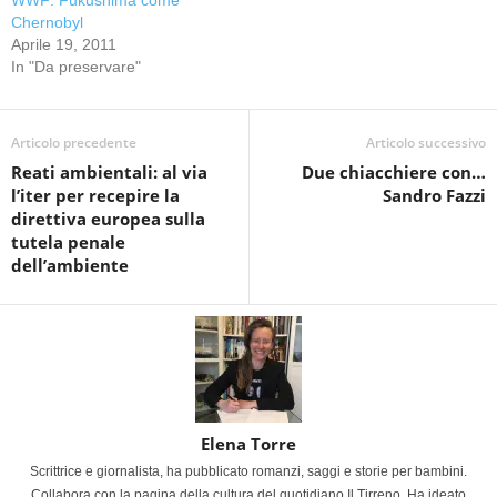
WWF: Fukushima come
Chernobyl
Aprile 19, 2011
In "Da preservare"
Articolo precedente
Articolo successivo
Reati ambientali: al via
Due chiacchiere con…
l’iter per recepire la
Sandro Fazzi
direttiva europea sulla
tutela penale
dell’ambiente
Elena Torre
Scrittrice e giornalista, ha pubblicato romanzi, saggi e storie per bambini.
Collabora con la pagina della cultura del quotidiano Il Tirreno. Ha ideato