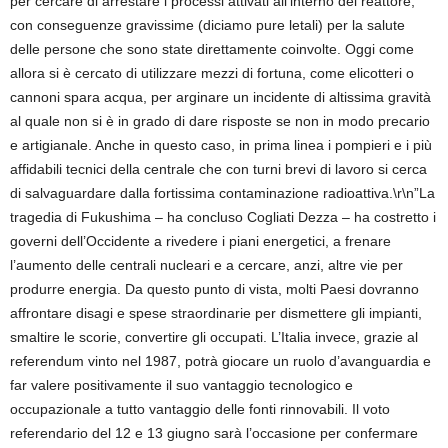
per cercare di arrestare i processi attivati all’interno del reattore,
con conseguenze gravissime (diciamo pure letali) per la salute
delle persone che sono state direttamente coinvolte. Oggi come
allora si è cercato di utilizzare mezzi di fortuna, come elicotteri o
cannoni spara acqua, per arginare un incidente di altissima gravità
al quale non si è in grado di dare risposte se non in modo precario
e artigianale. Anche in questo caso, in prima linea i pompieri e i più
affidabili tecnici della centrale che con turni brevi di lavoro si cerca
di salvaguardare dalla fortissima contaminazione radioattiva.\r\n”La
tragedia di Fukushima – ha concluso Cogliati Dezza – ha costretto i
governi dell’Occidente a rivedere i piani energetici, a frenare
l’aumento delle centrali nucleari e a cercare, anzi, altre vie per
produrre energia. Da questo punto di vista, molti Paesi dovranno
affrontare disagi e spese straordinarie per dismettere gli impianti,
smaltire le scorie, convertire gli occupati. L’Italia invece, grazie al
referendum vinto nel 1987, potrà giocare un ruolo d’avanguardia e
far valere positivamente il suo vantaggio tecnologico e
occupazionale a tutto vantaggio delle fonti rinnovabili. Il voto
referendario del 12 e 13 giugno sarà l’occasione per confermare