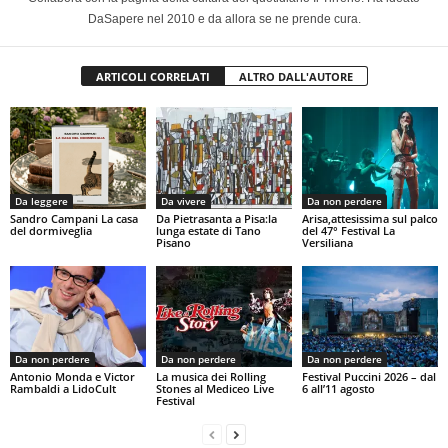
DaSapere nel 2010 e da allora se ne prende cura.
ARTICOLI CORRELATI
ALTRO DALL'AUTORE
Da leggere
Da vivere
Da non perdere
Sandro Campani La casa
Da Pietrasanta a Pisa:la
Arisa,attesissima sul palco
del dormiveglia
lunga estate di Tano
del 47° Festival La
Pisano
Versiliana
Da non perdere
Da non perdere
Da non perdere
Antonio Monda e Victor
La musica dei Rolling
Festival Puccini 2026 – dal
Rambaldi a LidoCult
Stones al Mediceo Live
6 all’11 agosto
Festival