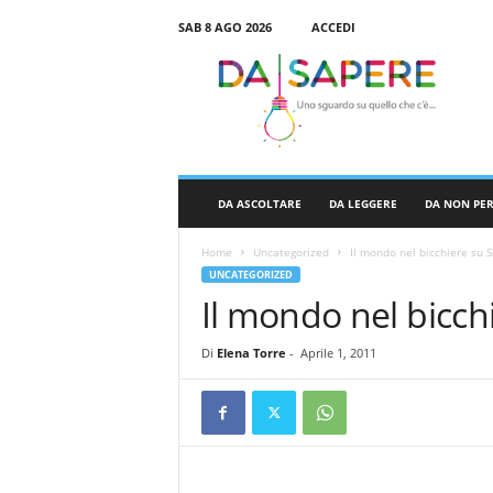
SAB 8 AGO 2026
ACCEDI
D
a
S
a
p
e
r
DA ASCOLTARE
DA LEGGERE
DA NON PE
e
Home
Uncategorized
Il mondo nel bicchiere su S
UNCATEGORIZED
Il mondo nel bicch
Di
Elena Torre
-
Aprile 1, 2011