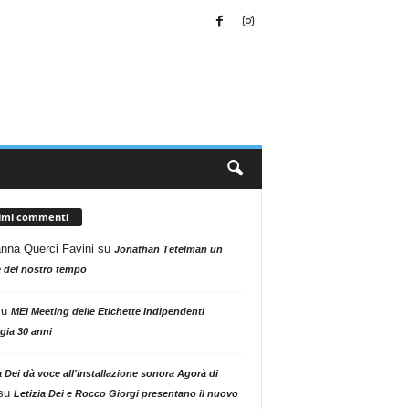
timi commenti
nna Querci Favini
su
Jonathan Tetelman un
 del nostro tempo
su
MEI Meeting delle Etichette Indipendenti
gia 30 anni
a Dei dà voce all'installazione sonora Agorà di
su
Letizia Dei e Rocco Giorgi presentano il nuovo