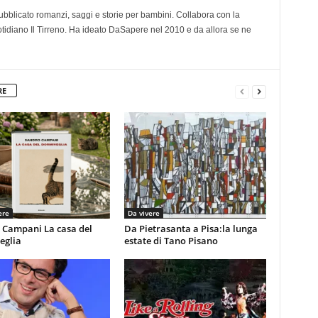
 pubblicato romanzi, saggi e storie per bambini. Collabora con la
otidiano Il Tirreno. Ha ideato DaSapere nel 2010 e da allora se ne
RE
ere
Da vivere
 Campani La casa del
Da Pietrasanta a Pisa:la lunga
eglia
estate di Tano Pisano