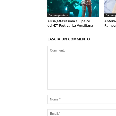
Da non perdere
Da non 
Arisa,attesissima sul palco
Antoni
del 47° Festival La Versiliana
Rambal
LASCIA UN COMMENTO