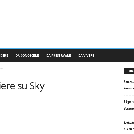
RDERE
DA CONOSCERE
DA PRESERVARE
DA VIVERE
ky
Ul
iere su Sky
Giova
tenore
Ugo
festeg
Letizi
SADI