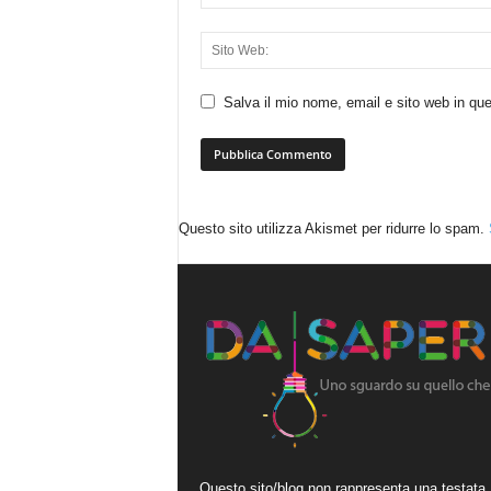
Salva il mio nome, email e sito web in q
Questo sito utilizza Akismet per ridurre lo spam.
Questo sito/blog non rappresenta una testata