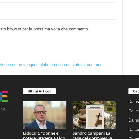
uesto browser per la prossima volta che commento.
Scopri come vengono elaborati i dati derivati dai commenti
.
Ultimi Articoli
Cat
Da as
Da le
Da no
Da co
LidoCult, “Donne e
Sandro Campani La
potere” stasera a Lido
casa del dormiveglia
Da pr