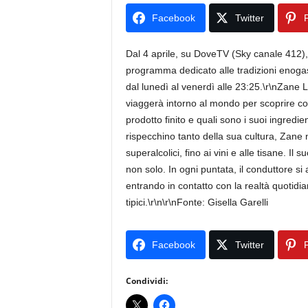
Facebook
Twitter
P
Dal 4 aprile, su DoveTV (Sky canale 412), 
programma dedicato alle tradizioni enogas
dal lunedì al venerdì alle 23:25.\r\nZane
viaggerà intorno al mondo per scoprire cos
prodotto finito e quali sono i suoi ingredi
rispecchino tanto della sua cultura, Zane 
superalcolici, fino ai vini e alle tisane. 
non solo. In ogni puntata, il conduttore si a
entrando in contatto con la realtà quotidian
tipici.\r\n\r\nFonte: Gisella Garelli
Facebook
Twitter
P
Condividi: