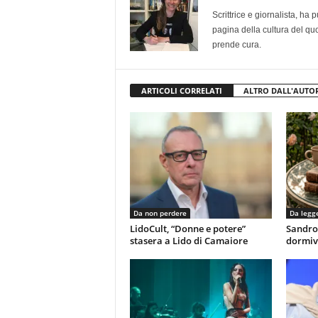
Scrittrice e giornalista, ha
pagina della cultura del qu
prende cura.
ARTICOLI CORRELATI
ALTRO DALL'AUTO
Da non perdere
Da legg
LidoCult, “Donne e potere”
Sandro
stasera a Lido di Camaiore
dormiv