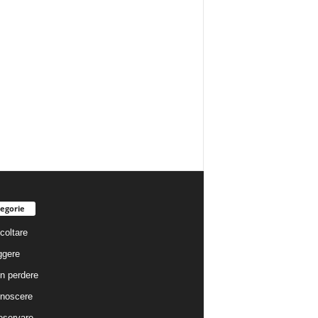
egorie
coltare
ggere
n perdere
noscere
eservare