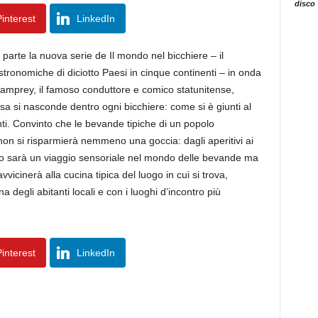
disco
interest
LinkedIn
parte la nuova serie de Il mondo nel bicchiere – il
tronomiche di diciotto Paesi in cinque continenti – in onda
 Lamprey, il famoso conduttore e comico statunitense,
a si nasconde dentro ogni bicchiere: come si è giunti al
enti. Convinto che le bevande tipiche di un popolo
non si risparmierà nemmeno una goccia: dagli aperitivi ai
Il suo sarà un viaggio sensoriale nel mondo delle bevande ma
vvicinerà alla cucina tipica del luogo in cui si trova,
a degli abitanti locali e con i luoghi d’incontro più
interest
LinkedIn