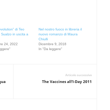
volution” di Teo
Nel nostro fuoco in libreria il
Sualzo in uscita a
nuovo romanzo di Maura
Chiulli
re 24, 2022
Dicembre 9, 2018
eggere"
In "Da leggere"
Articolo successivo
cqua
The Vaccines all’I-Day 2011