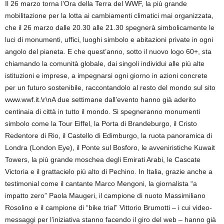
Il 26 marzo torna l’Ora della Terra del WWF, la più grande
mobilitazione per la lotta ai cambiamenti climatici mai organizzata,
che il 26 marzo dalle 20.30 alle 21.30 spegnerà simbolicamente le
luci di monumenti, uffici, luoghi simbolo e abitazioni private in ogni
angolo del pianeta. E che quest’anno, sotto il nuovo logo 60+, sta
chiamando la comunità globale, dai singoli individui alle più alte
istituzioni e imprese, a impegnarsi ogni giorno in azioni concrete
per un futuro sostenibile, raccontandolo al resto del mondo sul sito
www.wwf.it.\r\nA due settimane dall’evento hanno già aderito
centinaia di città in tutto il mondo. Si spegneranno monumenti
simbolo come la Tour Eiffel, la Porta di Brandeburgo, il Cristo
Redentore di Rio, il Castello di Edimburgo, la ruota panoramica di
Londra (London Eye), il Ponte sul Bosforo, le avveniristiche Kuwait
Towers, la più grande moschea degli Emirati Arabi, le Cascate
Victoria e il grattacielo più alto di Pechino. In Italia, grazie anche a
testimonial come il cantante Marco Mengoni, la giornalista “a
impatto zero” Paola Maugeri, il campione di nuoto Massimiliano
Rosolino e il campione di “bike trial” Vittorio Brumotti – i cui video-
messaggi per l’iniziativa stanno facendo il giro del web – hanno già