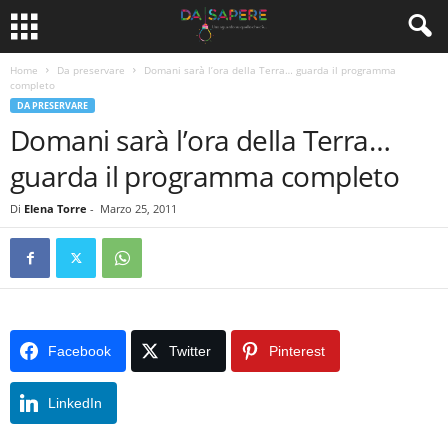
Home
Da preservare
Domani sarà l’ora della Terra… guarda il programma
completo
DA PRESERVARE
Domani sarà l’ora della Terra…
guarda il programma completo
Di
Elena Torre
-
Marzo 25, 2011
Facebook
Twitter
Pinterest
LinkedIn