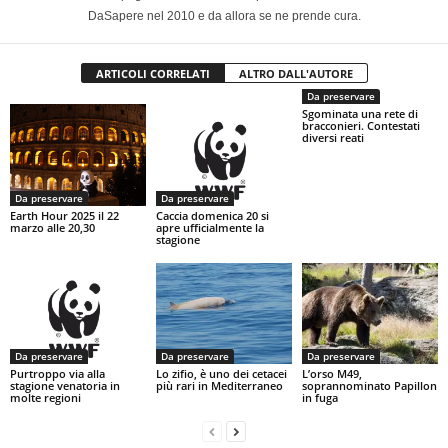
DaSapere nel 2010 e da allora se ne prende cura.
ARTICOLI CORRELATI
ALTRO DALL'AUTORE
Da preservare
Sgominata una rete di
bracconieri. Contestati
diversi reati
Da preservare
Da preservare
Earth Hour 2025 il 22
Caccia domenica 20 si
marzo alle 20,30
apre ufficialmente la
stagione
Da preservare
Da preservare
Da preservare
Purtroppo via alla
Lo zifio, è uno dei cetacei
L’orso M49,
stagione venatoria in
più rari in Mediterraneo
soprannominato Papillon
molte regioni
in fuga