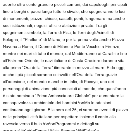
aderito oltre cento grandi e piccoli comuni, dai capoluoghi principali
fino a borghi e paesi lungo tutto lo stivale, che spegneranno le luci
di monumenti, piazze, chiese, castelli, ponti, lungomare ma anche
sedi istituzionali, negozi, uffici e abitazioni private. Tra gli
spegnimenti simbolo, la Torre di Pisa, le Torri degli Asinelli di
Bologna, il “Pirellone” di Milano, e per la prima volta anche Piazza
Navona a Roma, il Duomo di Milano e Ponte Vecchio a Firenze,
mentre nei mari di tutto il mondo, dal Mediterraneo ai Caraibi e fino
all’Estremo Oriente, le navi italiane di Costa Crociere daranno vita
alla prima “Ora della Terra” itinerante in mezzo al mare. E da oggi,
anche i più piccoli saranno coinvolti nell’Ora della Terra grazie
all’adesione, nel mondo e anche in Italia, di Pocoyo, uno dei
personaggi di animazione più conosciuti al mondo, che quest’anno
è stato nominato “Primo Ambasciatore Globale” per aumentare la
consapevolezza ambientale dei bambini.\r\nMa le adesioni
continuano ogni giorno. E la sera del 26, ci saranno eventi di piazza
nelle principali città italiane per aspettare insieme il conto alla
rovescia verso il buio.\r\n\r\nProgrammi e dettagli su
www.wwf.it\r\n\r\nFonte: Ufficio Stampa WWF\r\n\r\n