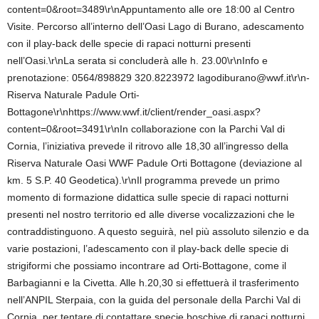
content=0&root=3489\r\nAppuntamento alle ore 18:00 al Centro
Visite. Percorso all’interno dell’Oasi Lago di Burano, adescamento
con il play-back delle specie di rapaci notturni presenti
nell’Oasi.\r\nLa serata si concluderà alle h. 23.00\r\nInfo e
prenotazione: 0564/898829 320.8223972 lagodiburano@wwf.it\r\n-
Riserva Naturale Padule Orti-
Bottagone\r\nhttps://www.wwf.it/client/render_oasi.aspx?
content=0&root=3491\r\nIn collaborazione con la Parchi Val di
Cornia, l’iniziativa prevede il ritrovo alle 18,30 all’ingresso della
Riserva Naturale Oasi WWF Padule Orti Bottagone (deviazione al
km. 5 S.P. 40 Geodetica).\r\nIl programma prevede un primo
momento di formazione didattica sulle specie di rapaci notturni
presenti nel nostro territorio ed alle diverse vocalizzazioni che le
contraddistinguono. A questo seguirà, nel più assoluto silenzio e da
varie postazioni, l’adescamento con il play-back delle specie di
strigiformi che possiamo incontrare ad Orti-Bottagone, come il
Barbagianni e la Civetta. Alle h.20,30 si effettuerà il trasferimento
nell’ANPIL Sterpaia, con la guida del personale della Parchi Val di
Cornia, per tentare di contattare specie boschive di rapaci notturni