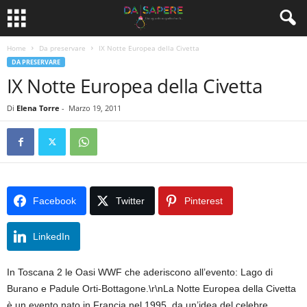
Home
Da preservare
IX Notte Europea della Civetta
DA PRESERVARE
IX Notte Europea della Civetta
Di
Elena Torre
-
Marzo 19, 2011
Facebook
Twitter
Pinterest
LinkedIn
In Toscana 2 le Oasi WWF che aderiscono all’evento: Lago di
Burano e Padule Orti-Bottagone.\r\nLa Notte Europea della Civetta
è un evento nato in Francia nel 1995, da un’idea del celebre