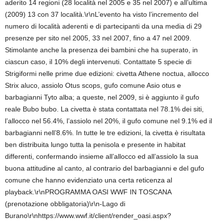
aderito 14 regioni (28 località nel 2005 e 35 nel 2007) e all’ultima
(2009) 13 con 37 località.\r\nL’evento ha visto l’incremento del
numero di località aderenti e di partecipanti da una media di 29
presenze per sito nel 2005, 33 nel 2007, fino a 47 nel 2009.
Stimolante anche la presenza dei bambini che ha superato, in
ciascun caso, il 10% degli intervenuti. Contattate 5 specie di
Strigiformi nelle prime due edizioni: civetta Athene noctua, allocco
Strix aluco, assiolo Otus scops, gufo comune Asio otus e
barbagianni Tyto alba; a queste, nel 2009, si è aggiunto il gufo
reale Bubo bubo. La civetta è stata contattata nel 78.1% dei siti,
l’allocco nel 56.4%, l’assiolo nel 20%, il gufo comune nel 9.1% ed il
barbagianni nell’8.6%. In tutte le tre edizioni, la civetta è risultata
ben distribuita lungo tutta la penisola e presente in habitat
differenti, confermando insieme all’allocco ed all’assiolo la sua
buona attitudine al canto, al contrario del barbagianni e del gufo
comune che hanno evidenziato una certa reticenza al
playback.\r\nPROGRAMMA OASI WWF IN TOSCANA
(prenotazione obbligatoria)\r\n-Lago di
Burano\r\nhttps://www.wwf.it/client/render_oasi.aspx?