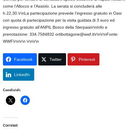
come l’Allocco e l’Assiolo. La serata si concluderà alle
h.22,30.\r\nLa partecipazione prevede l’ingresso gratuito in Oasi
con quota di partecipazione per la visita guidata di 3 euro ed
ingresso gratuito all’ANPIL Bosco della Sterpaia\r\nInfo e
prenotazione: 334.7584832 ortibottagone@wwf.it\r\n\r\nFonte:
WWF\r\n\r\n \r\n\r\n
Facebook
Twitter
Pinterest
LinkedIn
Condividi:
Correlati