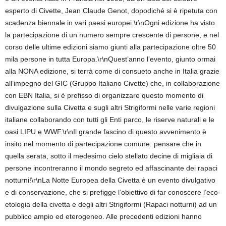
esperto di Civette, Jean Claude Genot, dopodiché si è ripetuta con
scadenza biennale in vari paesi europei.\r\nOgni edizione ha visto
la partecipazione di un numero sempre crescente di persone, e nel
corso delle ultime edizioni siamo giunti alla partecipazione oltre 50
mila persone in tutta Europa.\r\nQuest’anno l’evento, giunto ormai
alla NONA edizione, si terrà come di consueto anche in Italia grazie
all’impegno del GIC (Gruppo Italiano Civette) che, in collaborazione
con EBN Italia, si è prefisso di organizzare questo momento di
divulgazione sulla Civetta e sugli altri Strigiformi nelle varie regioni
italiane collaborando con tutti gli Enti parco, le riserve naturali e le
oasi LIPU e WWF.\r\nIl grande fascino di questo avvenimento è
insito nel momento di partecipazione comune: pensare che in
quella serata, sotto il medesimo cielo stellato decine di migliaia di
persone incontreranno il mondo segreto ed affascinante dei rapaci
notturni!\r\nLa Notte Europea della Civetta è un evento divulgativo
e di conservazione, che si prefigge l’obiettivo di far conoscere l’eco-
etologia della civetta e degli altri Strigiformi (Rapaci notturni) ad un
pubblico ampio ed eterogeneo. Alle precedenti edizioni hanno