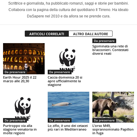
Scrittrice e giornalista, ha pubblicato romanzi, saggi e storie per bambini.
Collabora con la pagina della cultura del quotidiano Il Tirreno. Ha ideato
DaSapere nel 2010 e da allora se ne prende cura.
ARTICOLI CORRELATI
ALTRO DALL'AUTORE
Da preservare
Sgominata una rete di
bracconieri. Contestati
diversi reati
Da preservare
Da preservare
Earth Hour 2025 il 22
Caccia domenica 20 si
marzo alle 20,30
apre ufficialmente la
stagione
Da preservare
Da preservare
Da preservare
Purtroppo via alla
Lo zifio, è uno dei cetacei
L’orso M49,
stagione venatoria in
più rari in Mediterraneo
soprannominato Papillon
molte regioni
in fuga