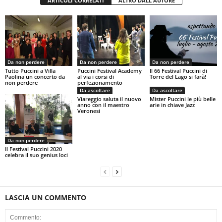
ARTICOLI CORRELATI
ALTRO DALL'AUTORE
Da non perdere
Da non perdere
Da non perdere
Tutto Puccini a Villa
Puccini Festival Academy
Il 66 Festival Puccini di
Paolina un concerto da
al via i corsi di
Torre del Lago si farà!
non perdere
perfezionamento
Da ascoltare
Da ascoltare
Viareggio saluta il nuovo
Mister Puccini le più belle
anno con il maestro
arie in chiave Jazz
Veronesi
Da non perdere
Il Festival Puccini 2020
celebra il suo genius loci
LASCIA UN COMMENTO