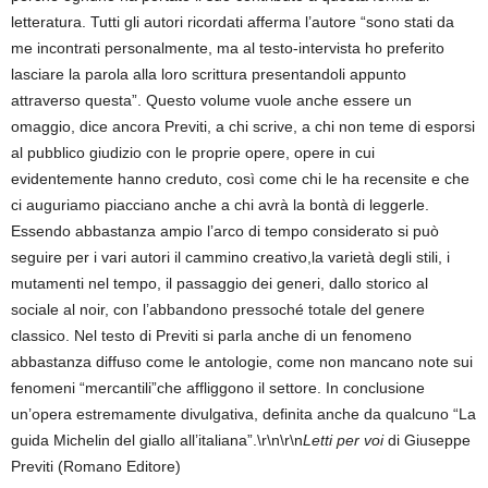
letteratura. Tutti gli autori ricordati afferma l’autore “sono stati da
me incontrati personalmente, ma al testo-intervista ho preferito
lasciare la parola alla loro scrittura presentandoli appunto
attraverso questa”. Questo volume vuole anche essere un
omaggio, dice ancora Previti, a chi scrive, a chi non teme di esporsi
al pubblico giudizio con le proprie opere, opere in cui
evidentemente hanno creduto, così come chi le ha recensite e che
ci auguriamo piacciano anche a chi avrà la bontà di leggerle.
Essendo abbastanza ampio l’arco di tempo considerato si può
seguire per i vari autori il cammino creativo,la varietà degli stili, i
mutamenti nel tempo, il passaggio dei generi, dallo storico al
sociale al noir, con l’abbandono pressoché totale del genere
classico. Nel testo di Previti si parla anche di un fenomeno
abbastanza diffuso come le antologie, come non mancano note sui
fenomeni “mercantili”che affliggono il settore. In conclusione
un’opera estremamente divulgativa, definita anche da qualcuno “La
guida Michelin del giallo all’italiana”.\r\n\r\n
Letti per voi
di Giuseppe
Previti (Romano Editore)