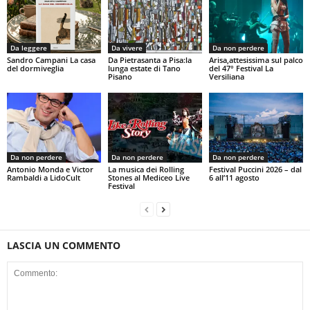
Da leggere
Da vivere
Da non perdere
Sandro Campani La casa
Da Pietrasanta a Pisa:la
Arisa,attesissima sul palco
del dormiveglia
lunga estate di Tano
del 47° Festival La
Pisano
Versiliana
Da non perdere
Da non perdere
Da non perdere
Antonio Monda e Victor
La musica dei Rolling
Festival Puccini 2026 – dal
Rambaldi a LidoCult
Stones al Mediceo Live
6 all’11 agosto
Festival
LASCIA UN COMMENTO