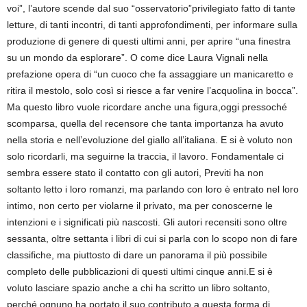
voi”, l’autore scende dal suo “osservatorio”privilegiato fatto di tante
letture, di tanti incontri, di tanti approfondimenti, per informare sulla
produzione di genere di questi ultimi anni, per aprire “una finestra
su un mondo da esplorare”. O come dice Laura Vignali nella
prefazione opera di “un cuoco che fa assaggiare un manicaretto e
ritira il mestolo, solo così si riesce a far venire l’acquolina in bocca”.
Ma questo libro vuole ricordare anche una figura,oggi pressoché
scomparsa, quella del recensore che tanta importanza ha avuto
nella storia e nell’evoluzione del giallo all’italiana. E si è voluto non
solo ricordarli, ma seguirne la traccia, il lavoro. Fondamentale ci
sembra essere stato il contatto con gli autori, Previti ha non
soltanto letto i loro romanzi, ma parlando con loro è entrato nel loro
intimo, non certo per violarne il privato, ma per conoscerne le
intenzioni e i significati più nascosti. Gli autori recensiti sono oltre
sessanta, oltre settanta i libri di cui si parla con lo scopo non di fare
classifiche, ma piuttosto di dare un panorama il più possibile
completo delle pubblicazioni di questi ultimi cinque anni.E si è
voluto lasciare spazio anche a chi ha scritto un libro soltanto,
perché ognuno ha portato il suo contributo a questa forma di