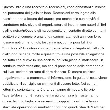
Questo libro è una raccolta di recensioni, cosa abbastanza insolita
nel panorama del giallo italiano. Recensioni certo legate alla
passione per la lettura dell’autore, ma anche alle sua attività di
conduttore televisivo o di organizzatore di incontri con autori di libri
gialli e noir.\r\nQuesto gli ha consentito un contatto diretto con tanti
scrittori e di compiere una lunga camminata negli anni con loro,
fossero noti o meno noti, toscani o no, con la possibilità di
“monitorare”di continuo un panorama letterario legato al giallo. Di
giallo oggi si parla molto e questo trova una possibile spiegazione
nel fatto che si vive in una società inquieta,piena di malessere, in
continua trasformazione, ma che si pone anche delle domande a
cui i vari scrittori cercano di dare risposta. Di contro colpisce
negativamente la mancanza di informazione, la guida di cosa viene
pubblicato, il consiglio su chi meriti di essere letto. Nei comuni
lettori il disorientamento è grande, vanno di moda le librerie
“aperte”dove non è facile orientarsi,i giornali e le riviste hanno
quasi del tutto tagliate le recensioni, oggi al massimo si fanno
sfacciate operazioni di marketing.\r\nEcco quindi l’dea di “Letti per