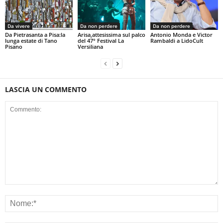
Da vivere
Da non perdere
Da non perdere
Da Pietrasanta a Pisa:la
Arisa,attesissima sul palco
Antonio Monda e Victor
lunga estate di Tano
del 47° Festival La
Rambaldi a LidoCult
Pisano
Versiliana
LASCIA UN COMMENTO