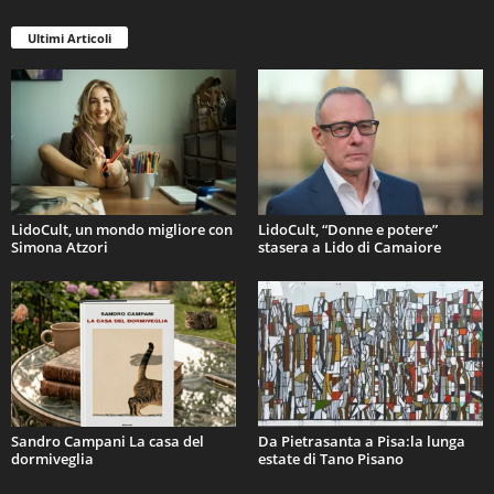
Ultimi Articoli
LidoCult, un mondo migliore con
LidoCult, “Donne e potere”
Simona Atzori
stasera a Lido di Camaiore
Sandro Campani La casa del
Da Pietrasanta a Pisa:la lunga
dormiveglia
estate di Tano Pisano