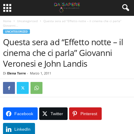
Home
Uncategorized
Questa sera ad “Effetto notte – il cinema che ci parla”
Giovanni...
UNCATEGORIZED
Questa sera ad “Effetto notte – il
cinema che ci parla” Giovanni
Veronesi e John Landis
Di
Elena Torre
-
Marzo 1, 2011
Facebook
Twitter
Pinterest
LinkedIn