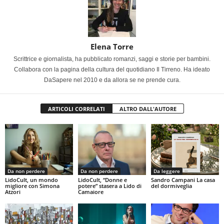
Elena Torre
Scrittrice e giornalista, ha pubblicato romanzi, saggi e storie per bambini.
Collabora con la pagina della cultura del quotidiano Il Tirreno. Ha ideato
DaSapere nel 2010 e da allora se ne prende cura.
ARTICOLI CORRELATI
ALTRO DALL'AUTORE
Da non perdere
Da non perdere
Da leggere
LidoCult, un mondo
LidoCult, “Donne e
Sandro Campani La casa
migliore con Simona
potere” stasera a Lido di
del dormiveglia
Atzori
Camaiore