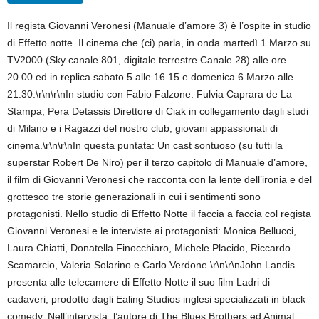
Il regista Giovanni Veronesi (Manuale d’amore 3) è l’ospite in studio
di Effetto notte. Il cinema che (ci) parla, in onda martedì 1 Marzo su
TV2000 (Sky canale 801, digitale terrestre Canale 28) alle ore
20.00 ed in replica sabato 5 alle 16.15 e domenica 6 Marzo alle
21.30.\r\n\r\nIn studio con Fabio Falzone: Fulvia Caprara de La
Stampa, Pera Detassis Direttore di Ciak in collegamento dagli studi
di Milano e i Ragazzi del nostro club, giovani appassionati di
cinema.\r\n\r\nIn questa puntata: Un cast sontuoso (su tutti la
superstar Robert De Niro) per il terzo capitolo di Manuale d’amore,
il film di Giovanni Veronesi che racconta con la lente dell’ironia e del
grottesco tre storie generazionali in cui i sentimenti sono
protagonisti. Nello studio di Effetto Notte il faccia a faccia col regista
Giovanni Veronesi e le interviste ai protagonisti: Monica Bellucci,
Laura Chiatti, Donatella Finocchiaro, Michele Placido, Riccardo
Scamarcio, Valeria Solarino e Carlo Verdone.\r\n\r\nJohn Landis
presenta alle telecamere di Effetto Notte il suo film Ladri di
cadaveri, prodotto dagli Ealing Studios inglesi specializzati in black
comedy. Nell’intervista, l’autore di The Blues Brothers ed Animal