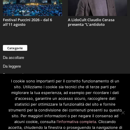
Festival Puccini 2026 – dal 6
A LidoCult Claudio Cerasa
all’11 agosto
presenta “L’antidoto
Categorie
Da ascoltare
Da leggere
Da non perdere
I cookie sono importanti per il corretto funzionamento di un
Da conoscere
sito. Utilizziamo i cookie sia tecnici che di terze parti per
Da preservare
migliorare la tua esperienza, ad esempio per ricordare i dati
d'accesso, garantire un accesso sicuro, raccogliere dati
Da vivere
statistici per ottimizzare la funzionalità del sito e fornire
Cookie Policy
strumenti per la condivisione dei contenuti presenti su questo
sito. Per maggiori informazioni o per negare il consenso ad
alcuni cookie, consulta
l'informativa completa
. Cliccando
accetta, chiudendo la finestra o proseguendo la navigazione di