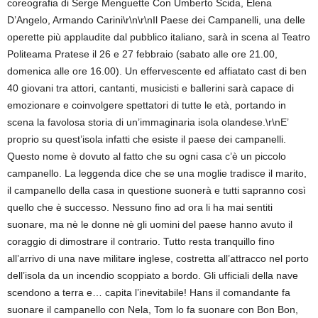
coreografia di Serge Menguette Con Umberto Scida, Elena
D’Angelo, Armando Carini\r\n\r\nIl Paese dei Campanelli, una delle
operette più applaudite dal pubblico italiano, sarà in scena al Teatro
Politeama Pratese il 26 e 27 febbraio (sabato alle ore 21.00,
domenica alle ore 16.00). Un effervescente ed affiatato cast di ben
40 giovani tra attori, cantanti, musicisti e ballerini sarà capace di
emozionare e coinvolgere spettatori di tutte le età, portando in
scena la favolosa storia di un’immaginaria isola olandese.\r\nE’
proprio su quest’isola infatti che esiste il paese dei campanelli.
Questo nome è dovuto al fatto che su ogni casa c’è un piccolo
campanello. La leggenda dice che se una moglie tradisce il marito,
il campanello della casa in questione suonerà e tutti sapranno così
quello che è successo. Nessuno fino ad ora li ha mai sentiti
suonare, ma nè le donne nè gli uomini del paese hanno avuto il
coraggio di dimostrare il contrario. Tutto resta tranquillo fino
all’arrivo di una nave militare inglese, costretta all’attracco nel porto
dell’isola da un incendio scoppiato a bordo. Gli ufficiali della nave
scendono a terra e… capita l’inevitabile! Hans il comandante fa
suonare il campanello con Nela, Tom lo fa suonare con Bon Bon,