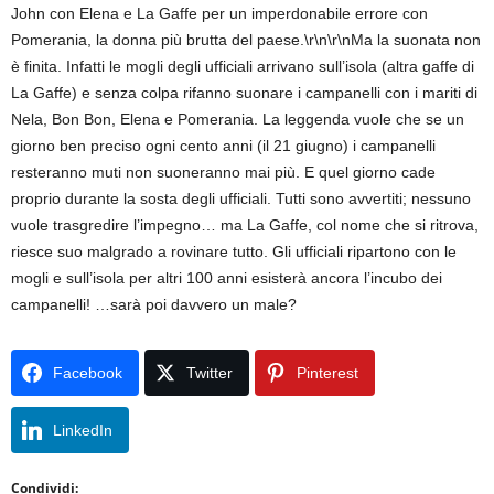
John con Elena e La Gaffe per un imperdonabile errore con
Pomerania, la donna più brutta del paese.\r\n\r\nMa la suonata non
è finita. Infatti le mogli degli ufficiali arrivano sull’isola (altra gaffe di
La Gaffe) e senza colpa rifanno suonare i campanelli con i mariti di
Nela, Bon Bon, Elena e Pomerania. La leggenda vuole che se un
giorno ben preciso ogni cento anni (il 21 giugno) i campanelli
resteranno muti non suoneranno mai più. E quel giorno cade
proprio durante la sosta degli ufficiali. Tutti sono avvertiti; nessuno
vuole trasgredire l’impegno… ma La Gaffe, col nome che si ritrova,
riesce suo malgrado a rovinare tutto. Gli ufficiali ripartono con le
mogli e sull’isola per altri 100 anni esisterà ancora l’incubo dei
campanelli! …sarà poi davvero un male?
Facebook
Twitter
Pinterest
LinkedIn
Condividi: