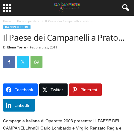
Home
Da non perdere
Il Paese dei Campanelli a Prato…
DA NON PERDERE
Il Paese dei Campanelli a Prato…
Di
Elena Torre
-
Febbraio 25, 2011
Facebook
Twitter
Pinterest
LinkedIn
Compagnia Italiana di Operette 2003 presenta: IL PAESE DEI
CAMPANELLI\r\nDi Carlo Lombardo e Virgilio Ranzato Regia e