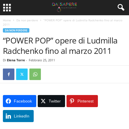
Home
Da non perdere
“POWER POP” opere di Ludmilla Radchenko fino al marzo
2011
DA NON PERDERE
“POWER POP” opere di Ludmilla
Radchenko fino al marzo 2011
Di
Elena Torre
-
Febbraio 25, 2011
Facebook
Twitter
Pinterest
LinkedIn