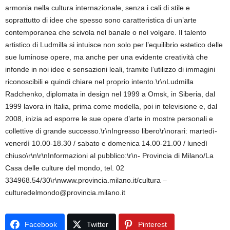
armonia nella cultura internazionale, senza i cali di stile e
soprattutto di idee che spesso sono caratteristica di un’arte
contemporanea che scivola nel banale o nel volgare. Il talento
artistico di Ludmilla si intuisce non solo per l’equilibrio estetico delle
sue luminose opere, ma anche per una evidente creatività che
infonde in noi idee e sensazioni leali, tramite l’utilizzo di immagini
riconoscibili e quindi chiare nel proprio intento.\r\nLudmilla
Radchenko, diplomata in design nel 1999 a Omsk, in Siberia, dal
1999 lavora in Italia, prima come modella, poi in televisione e, dal
2008, inizia ad esporre le sue opere d’arte in mostre personali e
collettive di grande successo.\r\nIngresso libero\r\norari: martedì-
venerdì 10.00-18.30 / sabato e domenica 14.00-21.00 / lunedì
chiuso\r\n\r\nInformazioni al pubblico:\r\n- Provincia di Milano/La
Casa delle culture del mondo, tel. 02
334968.54/30\r\nwww.provincia.milano.it/cultura –
culturedelmondo@provincia.milano.it
Facebook
Twitter
Pinterest