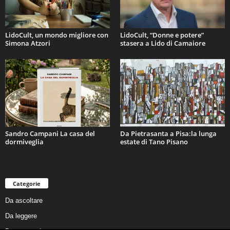
LidoCult, un mondo migliore con
LidoCult, “Donne e potere”
Simona Atzori
stasera a Lido di Camaiore
Sandro Campani La casa del
Da Pietrasanta a Pisa:la lunga
dormiveglia
estate di Tano Pisano
Categorie
Da ascoltare
Da leggere