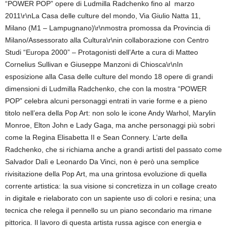
“POWER POP” opere di Ludmilla Radchenko fino al marzo
2011\r\nLa Casa delle culture del mondo, Via Giulio Natta 11,
Milano (M1 – Lampugnano)\r\nmostra promossa da Provincia di
Milano/Assessorato alla Cultura\r\nin collaborazione con Centro
Studi “Europa 2000” – Protagonisti dell’Arte a cura di Matteo
Cornelius Sullivan e Giuseppe Manzoni di Chiosca\r\nIn
esposizione alla Casa delle culture del mondo 18 opere di grandi
dimensioni di Ludmilla Radchenko, che con la mostra “POWER
POP” celebra alcuni personaggi entrati in varie forme e a pieno
titolo nell’era della Pop Art: non solo le icone Andy Warhol, Marylin
Monroe, Elton John e Lady Gaga, ma anche personaggi più sobri
come la Regina Elisabetta II e Sean Connery. L’arte della
Radchenko, che si richiama anche a grandi artisti del passato come
Salvador Dalì e Leonardo Da Vinci, non è però una semplice
rivisitazione della Pop Art, ma una grintosa evoluzione di quella
corrente artistica: la sua visione si concretizza in un collage creato
in digitale e rielaborato con un sapiente uso di colori e resina; una
tecnica che relega il pennello su un piano secondario ma rimane
pittorica. Il lavoro di questa artista russa agisce con energia e