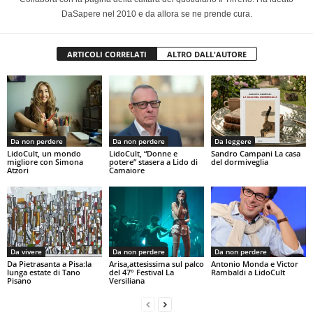
DaSapere nel 2010 e da allora se ne prende cura.
ARTICOLI CORRELATI
ALTRO DALL'AUTORE
Da non perdere
Da non perdere
Da leggere
LidoCult, un mondo
LidoCult, “Donne e
Sandro Campani La casa
migliore con Simona
potere” stasera a Lido di
del dormiveglia
Atzori
Camaiore
Da vivere
Da non perdere
Da non perdere
Da Pietrasanta a Pisa:la
Arisa,attesissima sul palco
Antonio Monda e Victor
lunga estate di Tano
del 47° Festival La
Rambaldi a LidoCult
Pisano
Versiliana