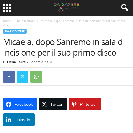
Home
Da ascoltare
Micaela, dopo Sanremo in sala di incisione per il suo primo
disco
DA ASCOLTARE
Micaela, dopo Sanremo in sala di
incisione per il suo primo disco
Di
Elena Torre
-
Febbraio 23, 2011
Facebook
Twitter
Pinterest
LinkedIn