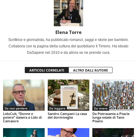
Elena Torre
Scrittrice e giornalista, ha pubblicato romanzi, saggi e storie per bambini.
Collabora con la pagina della cultura del quotidiano Il Tirreno. Ha ideato
DaSapere nel 2010 e da allora se ne prende cura.
ARTICOLI CORRELATI
ALTRO DALL'AUTORE
Da non perdere
Da leggere
Da vivere
LidoCult, “Donne e
Sandro Campani La casa
Da Pietrasanta a Pisa:la
potere” stasera a Lido di
del dormiveglia
lunga estate di Tano
Camaiore
Pisano