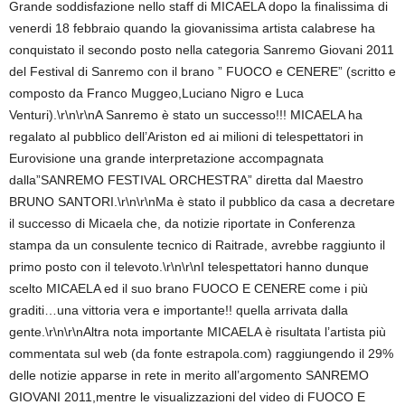
Grande soddisfazione nello staff di MICAELA dopo la finalissima di
venerdi 18 febbraio quando la giovanissima artista calabrese ha
conquistato il secondo posto nella categoria Sanremo Giovani 2011
del Festival di Sanremo con il brano ” FUOCO e CENERE” (scritto e
composto da Franco Muggeo,Luciano Nigro e Luca
Venturi).\r\n\r\nA Sanremo è stato un successo!!! MICAELA ha
regalato al pubblico dell’Ariston ed ai milioni di telespettatori in
Eurovisione una grande interpretazione accompagnata
dalla”SANREMO FESTIVAL ORCHESTRA” diretta dal Maestro
BRUNO SANTORI.\r\n\r\nMa è stato il pubblico da casa a decretare
il successo di Micaela che, da notizie riportate in Conferenza
stampa da un consulente tecnico di Raitrade, avrebbe raggiunto il
primo posto con il televoto.\r\n\r\nI telespettatori hanno dunque
scelto MICAELA ed il suo brano FUOCO E CENERE come i più
graditi…una vittoria vera e importante!! quella arrivata dalla
gente.\r\n\r\nAltra nota importante MICAELA è risultata l’artista più
commentata sul web (da fonte estrapola.com) raggiungendo il 29%
delle notizie apparse in rete in merito all’argomento SANREMO
GIOVANI 2011,mentre le visualizzazioni del video di FUOCO E