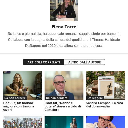
Elena Torre
Scrittrice e giornalista, ha pubblicato romanzi, saggi e storie per bambini.
Collabora con la pagina della cultura del quotidiano Il Tirreno. Ha ideato
DaSapere nel 2010 e da allora se ne prende cura.
ARTICOLI CORRELATI
ALTRO DALL'AUTORE
Da non perdere
Da non perdere
Da leggere
LidoCult, un mondo
LidoCult, “Donne e
Sandro Campani La casa
migliore con Simona
potere” stasera a Lido di
del dormiveglia
Atzori
Camaiore