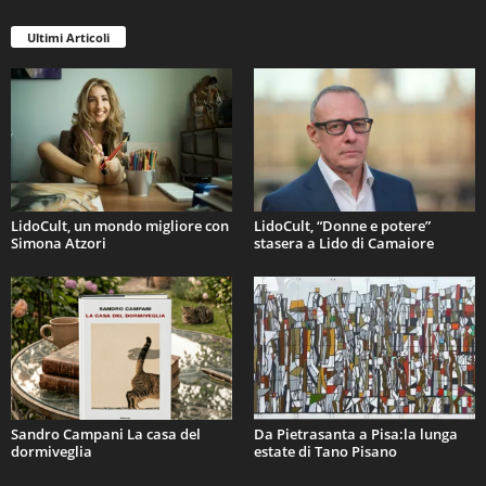
Ultimi Articoli
LidoCult, un mondo migliore con
LidoCult, “Donne e potere”
Simona Atzori
stasera a Lido di Camaiore
Sandro Campani La casa del
Da Pietrasanta a Pisa:la lunga
dormiveglia
estate di Tano Pisano