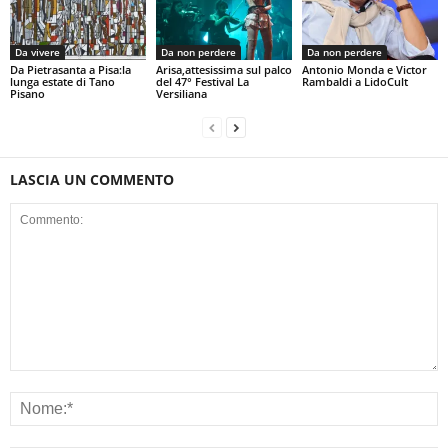
Da vivere
Da non perdere
Da non perdere
Da Pietrasanta a Pisa:la
Arisa,attesissima sul palco
Antonio Monda e Victor
lunga estate di Tano
del 47° Festival La
Rambaldi a LidoCult
Pisano
Versiliana
LASCIA UN COMMENTO