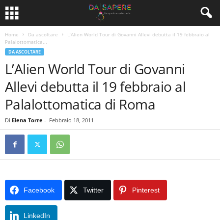
Home
Da ascoltare
L’Alien World Tour di Govanni Allevi debutta il 19 febbraio al
Palalottomatica...
DA ASCOLTARE
L’Alien World Tour di Govanni
Allevi debutta il 19 febbraio al
Palalottomatica di Roma
Di
Elena Torre
-
Febbraio 18, 2011
Facebook
Twitter
Pinterest
LinkedIn