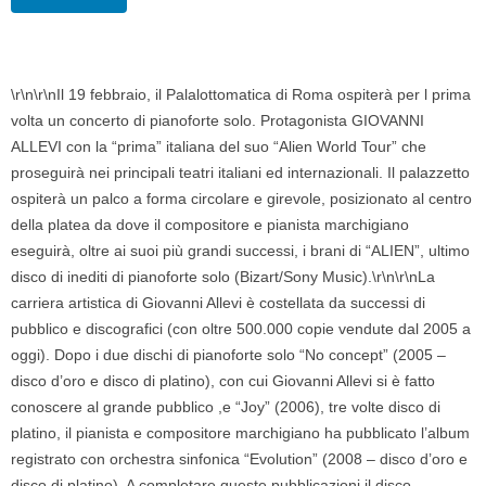
\r\n\r\nIl 19 febbraio, il Palalottomatica di Roma ospiterà per l prima
volta un concerto di pianoforte solo. Protagonista GIOVANNI
ALLEVI con la “prima” italiana del suo “Alien World Tour” che
proseguirà nei principali teatri italiani ed internazionali. Il palazzetto
ospiterà un palco a forma circolare e girevole, posizionato al centro
della platea da dove il compositore e pianista marchigiano
eseguirà, oltre ai suoi più grandi successi, i brani di “ALIEN”, ultimo
disco di inediti di pianoforte solo (Bizart/Sony Music).\r\n\r\nLa
carriera artistica di Giovanni Allevi è costellata da successi di
pubblico e discografici (con oltre 500.000 copie vendute dal 2005 a
oggi). Dopo i due dischi di pianoforte solo “No concept” (2005 –
disco d’oro e disco di platino), con cui Giovanni Allevi si è fatto
conoscere al grande pubblico ,e “Joy” (2006), tre volte disco di
platino, il pianista e compositore marchigiano ha pubblicato l’album
registrato con orchestra sinfonica “Evolution” (2008 – disco d’oro e
disco di platino). A completare queste pubblicazioni il disco