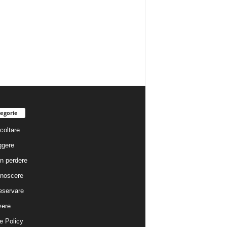
egorie
coltare
ggere
n perdere
noscere
eservare
vere
e Policy