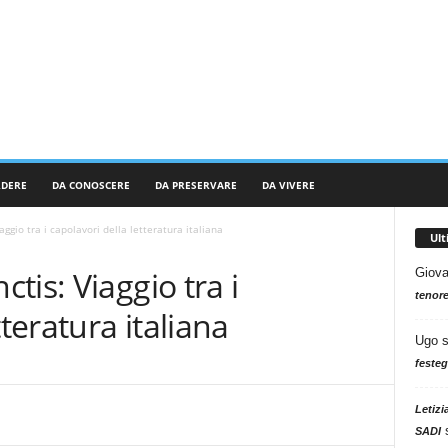
RDERE
DA CONOSCERE
DA PRESERVARE
DA VIVERE
ggio tra i capolavori della letteratura italiana
Ul
tis: Viaggio tra i
Giova
tenore
tteratura italiana
Ugo
festeg
Letizi
SADI