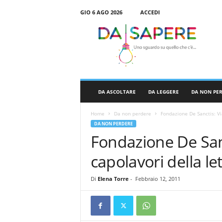
GIO 6 AGO 2026
ACCEDI
D
a
S
a
p
e
r
DA ASCOLTARE
DA LEGGERE
DA NON PE
e
Home
Da non perdere
Fondazione De Sanctis: Via
DA NON PERDERE
Fondazione De Sanc
capolavori della le
Di
Elena Torre
-
Febbraio 12, 2011