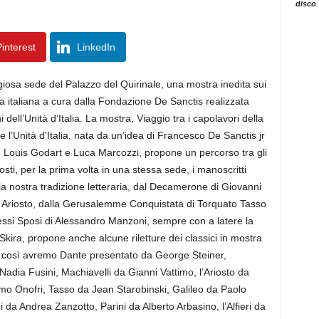
disco
interest
LinkedIn
igiosa sede del Palazzo del Quirinale, una mostra inedita sui
ra italiana a cura dalla Fondazione De Sanctis realizzata
 dell’Unità d’Italia. La mostra, Viaggio tra i capolavori della
e l’Unità d’Italia, nata da un’idea di Francesco De Sanctis jr
, Louis Godart e Luca Marcozzi, propone un percorso tra gli
sti, per la prima volta in una stessa sede, i manoscritti
ella nostra tradizione letteraria, dal Decamerone di Giovanni
o Ariosto, dalla Gerusalemme Conquistata di Torquato Tasso
messi Sposi di Alessandro Manzoni, sempre con a latere la
 Skira, propone anche alcune riletture dei classici in mostra
gi. E così avremo Dante presentato da George Steiner,
adia Fusini, Machiavelli da Gianni Vattimo, l’Ariosto da
mo Onofri, Tasso da Jean Starobinski, Galileo da Paolo
 da Andrea Zanzotto, Parini da Alberto Arbasino, l’Alfieri da