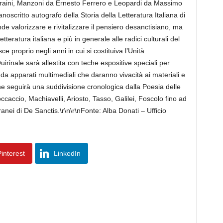
araini, Manzoni da Ernesto Ferrero e Leopardi da Massimo
noscritto autografo della Storia della Letteratura Italiana di
de valorizzare e rivitalizzare il pensiero desanctisiano, ma
teratura italiana e più in generale alle radici culturali del
ce proprio negli anni in cui si costituiva l’Unità
Quirinale sarà allestita con teche espositive speciali per
 da apparati multimediali che daranno vivacità ai materiali e
ne seguirà una suddivisione cronologica dalla Poesia delle
caccio, Machiavelli, Ariosto, Tasso, Galilei, Foscolo fino ad
ei di De Sanctis.\r\n\r\nFonte: Alba Donati – Ufficio
interest
LinkedIn