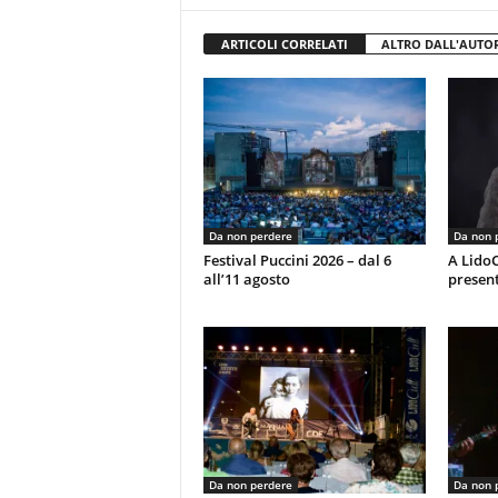
ARTICOLI CORRELATI
ALTRO DALL'AUTO
Da non perdere
Da non 
Festival Puccini 2026 – dal 6
A LidoC
all’11 agosto
present
Da non perdere
Da non 