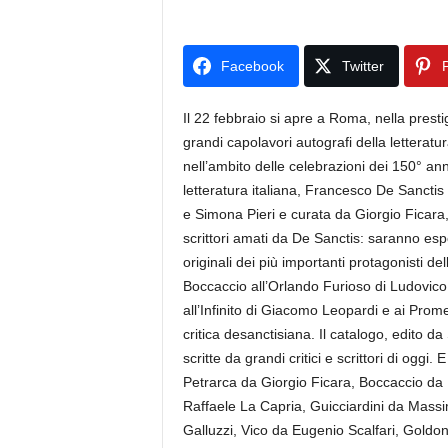
Facebook
Twitter
P
Il 22 febbraio si apre a Roma, nella prest
grandi capolavori autografi della letteratu
nell’ambito delle celebrazioni dei 150° anni
letteratura italiana, Francesco De Sanctis 
e Simona Pieri e curata da Giorgio Ficara
scrittori amati da De Sanctis: saranno espo
originali dei più importanti protagonisti d
Boccaccio all’Orlando Furioso di Ludovic
all’Infinito di Giacomo Leopardi e ai Pro
critica desanctisiana. Il catalogo, edito da
scritte da grandi critici e scrittori di og
Petrarca da Giorgio Ficara, Boccaccio da N
Raffaele La Capria, Guicciardini da Massi
Galluzzi, Vico da Eugenio Scalfari, Goldoni