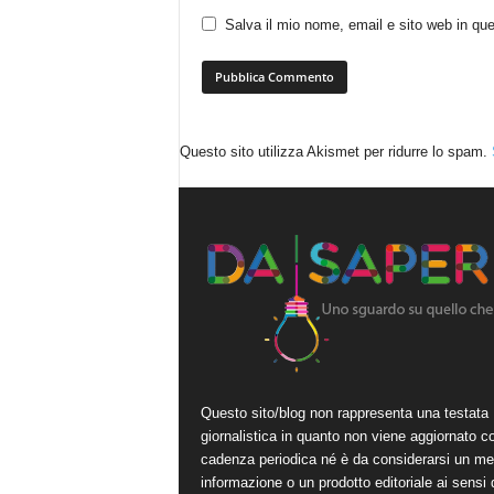
Salva il mio nome, email e sito web in q
Questo sito utilizza Akismet per ridurre lo spam.
Questo sito/blog non rappresenta una testata
giornalistica in quanto non viene aggiornato c
cadenza periodica né è da considerarsi un me
informazione o un prodotto editoriale ai sensi 