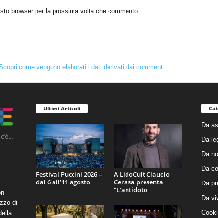
uesto browser per la prossima volta che commento.
Scopri come vengono elaborati i dati derivati dai commenti
.
Ultimi Articoli
Cat
Da as
Da le
Da no
Da co
Festival Puccini 2026 –
A LidoCult Claudio
dal 6 all’11 agosto
Cerasa presenta
Da pr
“L’antidoto
on
Da vi
zzo di
Cooki
della