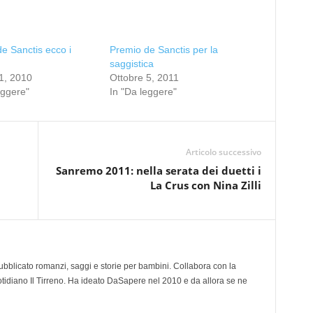
e Sanctis ecco i
Premio de Sanctis per la
saggistica
1, 2010
Ottobre 5, 2011
eggere"
In "Da leggere"
Articolo successivo
Sanremo 2011: nella serata dei duetti i
La Crus con Nina Zilli
 pubblicato romanzi, saggi e storie per bambini. Collabora con la
otidiano Il Tirreno. Ha ideato DaSapere nel 2010 e da allora se ne