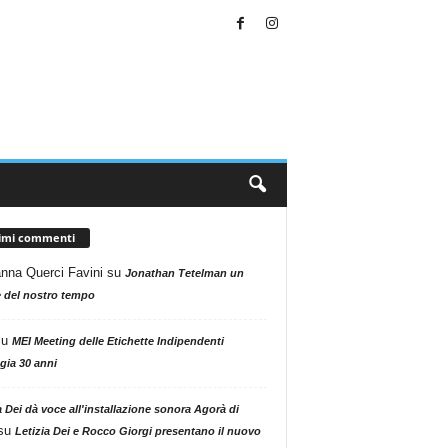
timi commenti
nna Querci Favini
su
Jonathan Tetelman un
 del nostro tempo
su
MEI Meeting delle Etichette Indipendenti
gia 30 anni
a Dei dà voce all'installazione sonora Agorà di
su
Letizia Dei e Rocco Giorgi presentano il nuovo