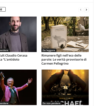
RE
perdere
Da leggere
ult Claudio Cerasa
Rimanere figli nell’eco delle
a “L’antidoto
parole: Le verità provvisorie di
Carmen Pellegrino
perdere
Da non perdere