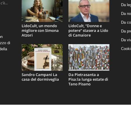
Da le
Da no
Da co
LidoCult, un mondo
LidoCult, “Donne e
migliore con Simona
potere” stasera a Lido
Da pr
Atzori
di Camaiore
on
Da vi
zzo di
Cooki
della
Sandro Campani La
Da Pietrasanta a
casa del dormiveglia
Pisa:la lunga estate di
Tano Pisano