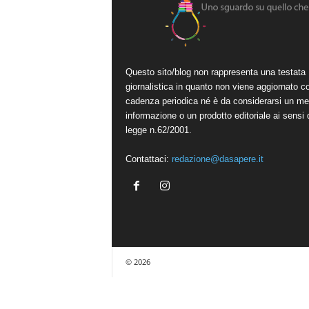
Questo sito/blog non rappresenta una testata
giornalistica in quanto non viene aggiornato c
cadenza periodica né è da considerarsi un me
informazione o un prodotto editoriale ai sensi 
legge n.62/2001.
Contattaci:
redazione@dasapere.it
© 2026