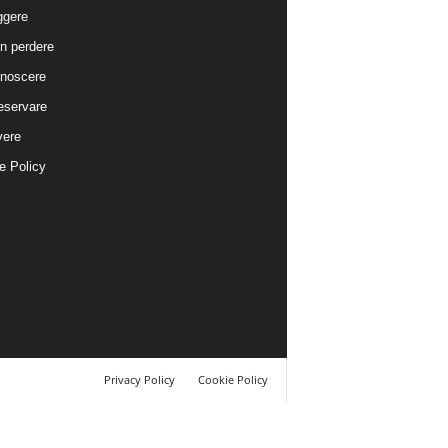
ggere
n perdere
noscere
eservare
vere
e Policy
Privacy Policy
Cookie Policy