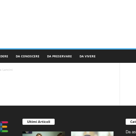
RDERE
DA CONOSCERE
DA PRESERVARE
DA VIVERE
a Lancini
Ultimi Articoli
Cat
Da as