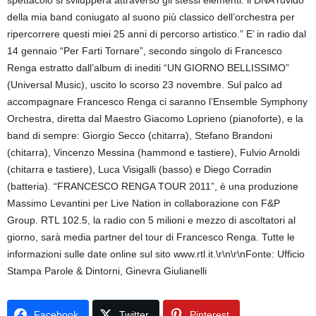
spettacolo si svilupperà attraverso gli stessi elementi: il DNA ruvido
della mia band coniugato al suono più classico dell’orchestra per
ripercorrere questi miei 25 anni di percorso artistico.” E’ in radio dal
14 gennaio “Per Farti Tornare”, secondo singolo di Francesco
Renga estratto dall’album di inediti “UN GIORNO BELLISSIMO”
(Universal Music), uscito lo scorso 23 novembre. Sul palco ad
accompagnare Francesco Renga ci saranno l’Ensemble Symphony
Orchestra, diretta dal Maestro Giacomo Loprieno (pianoforte), e la
band di sempre: Giorgio Secco (chitarra), Stefano Brandoni
(chitarra), Vincenzo Messina (hammond e tastiere), Fulvio Arnoldi
(chitarra e tastiere), Luca Visigalli (basso) e Diego Corradin
(batteria). “FRANCESCO RENGA TOUR 2011”, è una produzione
Massimo Levantini per Live Nation in collaborazione con F&P
Group. RTL 102.5, la radio con 5 milioni e mezzo di ascoltatori al
giorno, sarà media partner del tour di Francesco Renga. Tutte le
informazioni sulle date online sul sito www.rtl.it.\r\n\r\nFonte: Ufficio
Stampa Parole & Dintorni, Ginevra Giulianelli
Facebook
Twitter
Pinterest