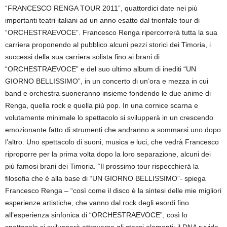
“FRANCESCO RENGA TOUR 2011”, quattordici date nei più
importanti teatri italiani ad un anno esatto dal trionfale tour di
“ORCHESTRAEVOCE”. Francesco Renga ripercorrerà tutta la sua
carriera proponendo al pubblico alcuni pezzi storici dei Timoria, i
successi della sua carriera solista fino ai brani di
“ORCHESTRAEVOCE” e del suo ultimo album di inediti “UN
GIORNO BELLISSIMO”, in un concerto di un’ora e mezza in cui
band e orchestra suoneranno insieme fondendo le due anime di
Renga, quella rock e quella più pop. In una cornice scarna e
volutamente minimale lo spettacolo si svilupperà in un crescendo
emozionante fatto di strumenti che andranno a sommarsi uno dopo
l’altro. Uno spettacolo di suoni, musica e luci, che vedrà Francesco
riproporre per la prima volta dopo la loro separazione, alcuni dei
più famosi brani dei Timoria. “Il prossimo tour rispecchierà la
filosofia che è alla base di “UN GIORNO BELLISSIMO”- spiega
Francesco Renga – “così come il disco è la sintesi delle mie migliori
esperienze artistiche, che vanno dal rock degli esordi fino
all’esperienza sinfonica di “ORCHESTRAEVOCE”, così lo