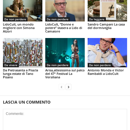
Da non perdere
Da non perdere
Da leggere
LidoCult, un mondo
LidoCult, “Donne e
Sandro Campani La casa
migliore con Simona
potere” stasera a Lido di
del dormiveglia
Atzori
Camaiore
Da vivere
Da non perdere
Da non perdere
Da Pietrasanta a Pisa:la
Arisa,attesissima sul palco
Antonio Monda e Victor
lunga estate di Tano
del 47° Festival La
Rambaldi a LidoCult
Pisano
Versiliana
LASCIA UN COMMENTO