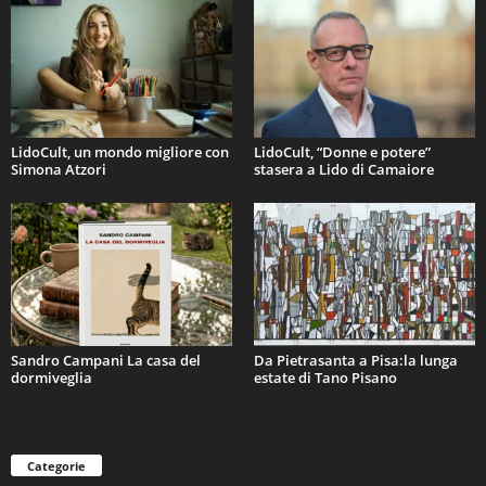
LidoCult, un mondo migliore con
LidoCult, “Donne e potere”
Simona Atzori
stasera a Lido di Camaiore
Sandro Campani La casa del
Da Pietrasanta a Pisa:la lunga
dormiveglia
estate di Tano Pisano
Categorie