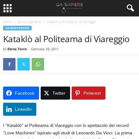
Home
Da non perdere
Kataklò al Politeama di Viareggio
DA NON PERDERE
Kataklò al Politeama di Viareggio
Di
Elena Torre
-
Gennaio 29, 2011
Facebook
Twitter
Pinterest
LinkedIn
I “Kataklò” al Politeama di Viareggio con lo spettacolo dei record
“Love Machines” ispirato agli studi di Leonardo Da Vinci. La prima