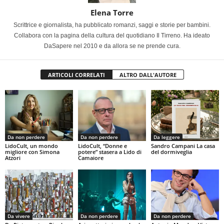
Elena Torre
Scrittrice e giornalista, ha pubblicato romanzi, saggi e storie per bambini.
Collabora con la pagina della cultura del quotidiano Il Tirreno. Ha ideato
DaSapere nel 2010 e da allora se ne prende cura.
ARTICOLI CORRELATI
ALTRO DALL'AUTORE
Da non perdere
Da non perdere
Da leggere
LidoCult, un mondo
LidoCult, “Donne e
Sandro Campani La casa
migliore con Simona
potere” stasera a Lido di
del dormiveglia
Atzori
Camaiore
Da vivere
Da non perdere
Da non perdere