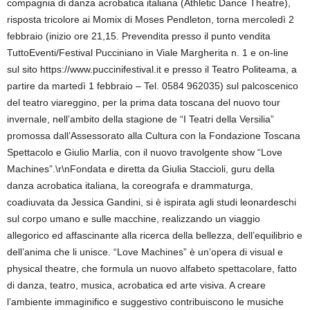
compagnia di danza acrobatica italiana (Athletic Dance Theatre),
risposta tricolore ai Momix di Moses Pendleton, torna mercoledì 2
febbraio (inizio ore 21,15. Prevendita presso il punto vendita
TuttoEventi/Festival Pucciniano in Viale Margherita n. 1 e on-line
sul sito https://www.puccinifestival.it e presso il Teatro Politeama, a
partire da martedì 1 febbraio – Tel. 0584 962035) sul palcoscenico
del teatro viareggino, per la prima data toscana del nuovo tour
invernale, nell’ambito della stagione de “I Teatri della Versilia”
promossa dall’Assessorato alla Cultura con la Fondazione Toscana
Spettacolo e Giulio Marlia, con il nuovo travolgente show “Love
Machines”.\r\nFondata e diretta da Giulia Staccioli, guru della
danza acrobatica italiana, la coreografa e drammaturga,
coadiuvata da Jessica Gandini, si è ispirata agli studi leonardeschi
sul corpo umano e sulle macchine, realizzando un viaggio
allegorico ed affascinante alla ricerca della bellezza, dell’equilibrio e
dell’anima che li unisce. “Love Machines” è un’opera di visual e
physical theatre, che formula un nuovo alfabeto spettacolare, fatto
di danza, teatro, musica, acrobatica ed arte visiva. A creare
l’ambiente immaginifico e suggestivo contribuiscono le musiche