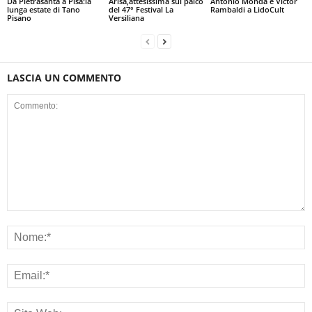
Da Pietrasanta a Pisa:la
Arisa,attesissima sul palco
Antonio Monda e Victor
lunga estate di Tano
del 47° Festival La
Rambaldi a LidoCult
Pisano
Versiliana
LASCIA UN COMMENTO