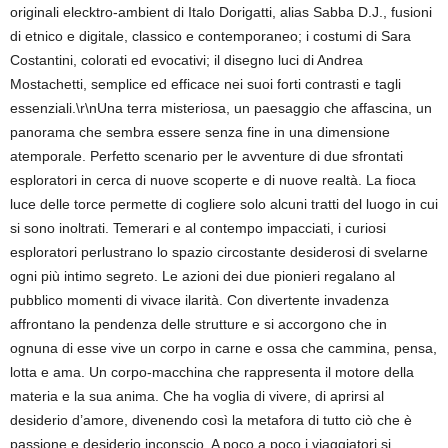
originali elecktro-ambient di Italo Dorigatti, alias Sabba D.J., fusioni
di etnico e digitale, classico e contemporaneo; i costumi di Sara
Costantini, colorati ed evocativi; il disegno luci di Andrea
Mostachetti, semplice ed efficace nei suoi forti contrasti e tagli
essenziali.\r\nUna terra misteriosa, un paesaggio che affascina, un
panorama che sembra essere senza fine in una dimensione
atemporale. Perfetto scenario per le avventure di due sfrontati
esploratori in cerca di nuove scoperte e di nuove realtà. La fioca
luce delle torce permette di cogliere solo alcuni tratti del luogo in cui
si sono inoltrati. Temerari e al contempo impacciati, i curiosi
esploratori perlustrano lo spazio circostante desiderosi di svelarne
ogni più intimo segreto. Le azioni dei due pionieri regalano al
pubblico momenti di vivace ilarità. Con divertente invadenza
affrontano la pendenza delle strutture e si accorgono che in
ognuna di esse vive un corpo in carne e ossa che cammina, pensa,
lotta e ama. Un corpo-macchina che rappresenta il motore della
materia e la sua anima. Che ha voglia di vivere, di aprirsi al
desiderio d’amore, divenendo così la metafora di tutto ciò che è
passione e desiderio inconscio. A poco a poco i viaggiatori si