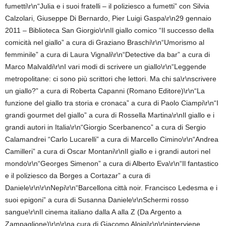
fumetti\r\n“Julia e i suoi fratelli – il poliziesco a fumetti” con Silvia
Calzolari, Giuseppe Di Bernardo, Pier Luigi Gaspa\r\n29 gennaio
2011 – Biblioteca San Giorgio\r\nIl giallo comico “Il successo della
comicità nel giallo” a cura di Graziano Braschi\r\n“Umorismo al
femminile” a cura di Laura Vignali\r\n“Detective da bar” a cura di
Marco Malvaldi\r\nI vari modi di scrivere un giallo\r\n“Leggende
metropolitane: ci sono più scrittori che lettori. Ma chi sa\r\nscrivere
un giallo?” a cura di Roberta Capanni (Romano Editore)\r\n“La
funzione del giallo tra storia e cronaca” a cura di Paolo Ciampi\r\n“I
grandi gourmet del giallo” a cura di Rossella Martina\r\nIl giallo e i
grandi autori in Italia\r\n“Giorgio Scerbanenco” a cura di Sergio
Calamandrei “Carlo Lucarelli” a cura di Marcello Cimino\r\n“Andrea
Camilleri” a cura di Oscar Montani\r\nIl giallo e i grandi autori nel
mondo\r\n“Georges Simenon” a cura di Alberto Eva\r\n“Il fantastico
e il poliziesco da Borges a Cortazar” a cura di
Daniele\r\n\r\nNepi\r\n“Barcellona città noir. Francisco Ledesma e i
suoi epigoni” a cura di Susanna Daniele\r\nSchermi rosso
sangue\r\nIl cinema italiano dalla A alla Z (Da Argento a
Zampaglione)\r\n\r\na cura di Giacomo Aloigi\r\n\r\ninterviene