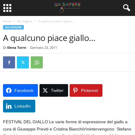
Home
Da leggere
A qualcuno piace giallo…
DA LEGGERE
A qualcuno piace giallo…
Di
Elena Torre
-
Gennaio 23, 2011
Facebook
Twitter
Pinterest
LinkedIn
FESTIVAL DEL GIALLO Le varie forme di espressione del giallo a
cura di Giuseppe Previti e Cristina Bianchi\r\nintervengono: Stefano