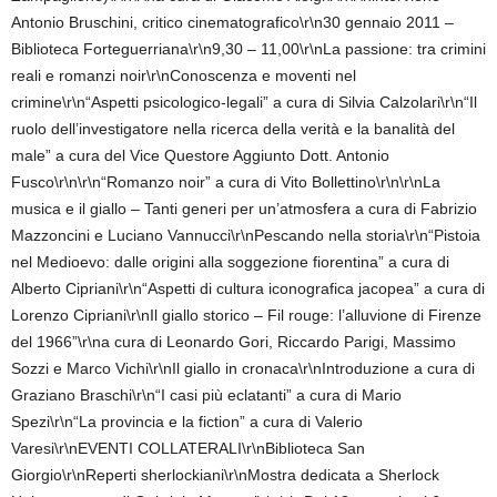
Antonio Bruschini, critico cinematografico\r\n30 gennaio 2011 –
Biblioteca Forteguerriana\r\n9,30 – 11,00\r\nLa passione: tra crimini
reali e romanzi noir\r\nConoscenza e moventi nel
crimine\r\n“Aspetti psicologico-legali” a cura di Silvia Calzolari\r\n“Il
ruolo dell’investigatore nella ricerca della verità e la banalità del
male” a cura del Vice Questore Aggiunto Dott. Antonio
Fusco\r\n\r\n“Romanzo noir” a cura di Vito Bollettino\r\n\r\nLa
musica e il giallo – Tanti generi per un’atmosfera a cura di Fabrizio
Mazzoncini e Luciano Vannucci\r\nPescando nella storia\r\n“Pistoia
nel Medioevo: dalle origini alla soggezione fiorentina” a cura di
Alberto Cipriani\r\n“Aspetti di cultura iconografica jacopea” a cura di
Lorenzo Cipriani\r\nIl giallo storico – Fil rouge: l’alluvione di Firenze
del 1966”\r\na cura di Leonardo Gori, Riccardo Parigi, Massimo
Sozzi e Marco Vichi\r\nIl giallo in cronaca\r\nIntroduzione a cura di
Graziano Braschi\r\n“I casi più eclatanti” a cura di Mario
Spezi\r\n“La provincia e la fiction” a cura di Valerio
Varesi\r\nEVENTI COLLATERALI\r\nBiblioteca San
Giorgio\r\nReperti sherlockiani\r\nMostra dedicata a Sherlock