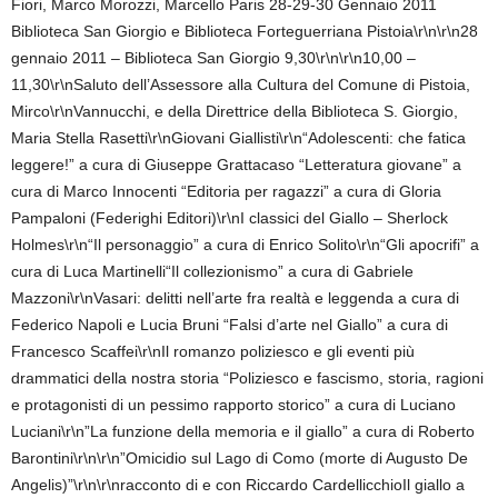
Fiori, Marco Morozzi, Marcello Paris 28-29-30 Gennaio 2011
Biblioteca San Giorgio e Biblioteca Forteguerriana Pistoia\r\n\r\n28
gennaio 2011 – Biblioteca San Giorgio 9,30\r\n\r\n10,00 –
11,30\r\nSaluto dell’Assessore alla Cultura del Comune di Pistoia,
Mirco\r\nVannucchi, e della Direttrice della Biblioteca S. Giorgio,
Maria Stella Rasetti\r\nGiovani Giallisti\r\n“Adolescenti: che fatica
leggere!” a cura di Giuseppe Grattacaso “Letteratura giovane” a
cura di Marco Innocenti “Editoria per ragazzi” a cura di Gloria
Pampaloni (Federighi Editori)\r\nI classici del Giallo – Sherlock
Holmes\r\n“Il personaggio” a cura di Enrico Solito\r\n“Gli apocrifi” a
cura di Luca Martinelli“Il collezionismo” a cura di Gabriele
Mazzoni\r\nVasari: delitti nell’arte fra realtà e leggenda a cura di
Federico Napoli e Lucia Bruni “Falsi d’arte nel Giallo” a cura di
Francesco Scaffei\r\nIl romanzo poliziesco e gli eventi più
drammatici della nostra storia “Poliziesco e fascismo, storia, ragioni
e protagonisti di un pessimo rapporto storico” a cura di Luciano
Luciani\r\n”La funzione della memoria e il giallo” a cura di Roberto
Barontini\r\n\r\n”Omicidio sul Lago di Como (morte di Augusto De
Angelis)”\r\n\r\nracconto di e con Riccardo CardellicchioIl giallo a