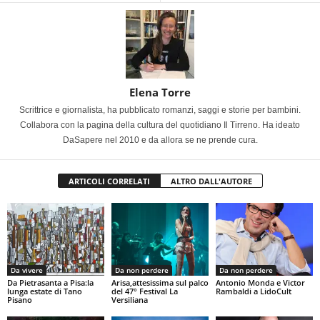
Elena Torre
Scrittrice e giornalista, ha pubblicato romanzi, saggi e storie per bambini.
Collabora con la pagina della cultura del quotidiano Il Tirreno. Ha ideato
DaSapere nel 2010 e da allora se ne prende cura.
ARTICOLI CORRELATI
ALTRO DALL'AUTORE
Da vivere
Da non perdere
Da non perdere
Da Pietrasanta a Pisa:la
Arisa,attesissima sul palco
Antonio Monda e Victor
lunga estate di Tano
del 47° Festival La
Rambaldi a LidoCult
Pisano
Versiliana