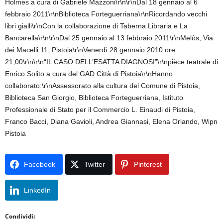
Holmes a cura di Gabriele Mazzoni\r\n\r\nDal 18 gennaio al 6
febbraio 2011\r\nBiblioteca Forteguerriana\r\nRicordando vecchi
libri gialli\r\nCon la collaborazione di Taberna Libraria e La
Bancarella\r\n\r\nDal 25 gennaio al 13 febbraio 2011\r\nMelòs, Via
dei Macelli 11, Pistoia\r\nVenerdì 28 gennaio 2010 ore
21,00\r\n\r\n“IL CASO DELL’ESATTA DIAGNOSI”\r\npièce teatrale di
Enrico Solito a cura del GAD Città di Pistoia\r\nHanno
collaborato:\r\nAssessorato alla cultura del Comune di Pistoia,
Biblioteca San Giorgio, Biblioteca Forteguerriana, Istituto
Professionale di Stato per il Commercio L. Einaudi di Pistoia,
Franco Bacci, Diana Gavioli, Andrea Giannasi, Elena Orlando, Wipn
Pistoia
Facebook
Twitter
Pinterest
LinkedIn
Condividi: