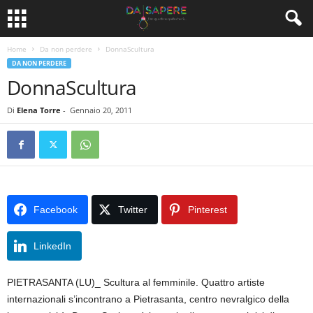
Home
Da non perdere
DonnaScultura
DA NON PERDERE
DonnaScultura
Di
Elena Torre
-
Gennaio 20, 2011
Facebook
Twitter
Pinterest
LinkedIn
PIETRASANTA (LU)_ Scultura al femminile. Quattro artiste
internazionali s’incontrano a Pietrasanta, centro nevralgico della