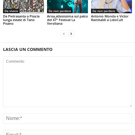
Da vivere
Da non perdere
Da non perdere
Da Pietrasanta a Pisa:la
Arisa,attesissima sul palco
Antonio Monda e Victor
lunga estate di Tano
del 47° Festival La
Rambaldi a LidoCult
Pisano
Versiliana
LASCIA UN COMMENTO