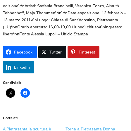
edizione\r\nArtisti: Stefania Brandinelli, Veronica Fonzo, Almuth
Tebbenhoff, Maja Thommen\r\n\r\nDate esposizione: 12 febbraio –
13 marzo 2011\r\nLuogo: Chiesa di Sant’Agostino, Pietrasanta
(LU)\r\nOrario apertura: 16,00-19,00 / lunedì chiuso\r\nIngresso:
libero\r\nFonte Alessia Lupoli – Ufficio Stampa
Facebook
Twitter
Pinterest
LinkedIn
Condividi:
Correlati
A Pietrasanta la scultura è
Torna a Pietrasanta Donna