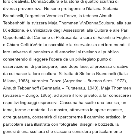
loro creatività. DonnaScultura è la storia di quattro scultrici di
diversa provenienza. Ne sono protagoniste l’italiana Stefania
Brandinelli, l’argentina Veronica Fonzo, la tedesca Almuth
Tebbenhoff, la svizzera Maja Thommen.\r\nDonnaScultura, alla sua
IX edizione, è un’iniziativa degli Assessorati alla Cultura e alle Pari
Opportunità del Comune di Pietrasanta, a cura di Valentina Fogher
e Chiara Celli.\r\n\r\nLa sacralità e la riservatezza dei loro mondi, il
loro universo di pensiero e di emozioni si rivelano al pubblico
consentendo di leggere l’opera da un privilegiato punto di
osservazione, di partecipare, fase dopo fase, al processo creativo
da cui nasce la loro scultura. Si tratta di Stefania Brandinelli (Italia –
Milano, 1963), Veronica Fonzo (Argentina – Buenos Aires, 1972),
Almuth Tebbenhoff (Germania – Fürstenau, 1949), Maja Thommen
(Svizzera – Zurigo, 1965), ad aprire il loro privato, a far conoscere i
rispettivi linguaggi espressivi. Ciascuna ha scelto una tecnica, un
tema, forme e materia. La mostra, attraverso le opere esposte,
oltre quaranta, consentirà di ripercorrerne il cammino artistico. In
particolare sarà illustrata con fotografie, disegni e bozzetti, la
genesi di una scultura che ciascuna considera particolarmente