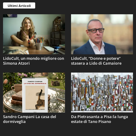
Ultimi Articoli
LidoCult, un mondo migliore con
LidoCult, “Donne e potere”
Simona Atzori
stasera a Lido di Camaiore
Sandro Campani La casa del
Da Pietrasanta a Pisa:la lunga
dormiveglia
estate di Tano Pisano