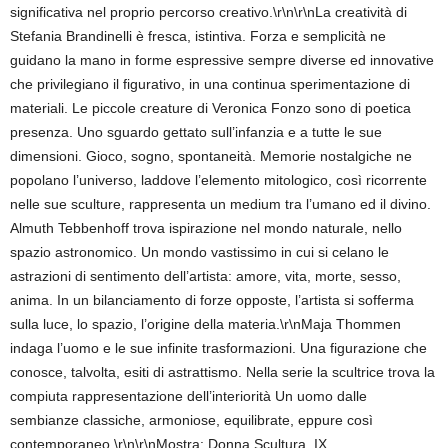
significativa nel proprio percorso creativo.\r\n\r\nLa creatività di
Stefania Brandinelli è fresca, istintiva. Forza e semplicità ne
guidano la mano in forme espressive sempre diverse ed innovative
che privilegiano il figurativo, in una continua sperimentazione di
materiali. Le piccole creature di Veronica Fonzo sono di poetica
presenza. Uno sguardo gettato sull’infanzia e a tutte le sue
dimensioni. Gioco, sogno, spontaneità. Memorie nostalgiche ne
popolano l’universo, laddove l’elemento mitologico, così ricorrente
nelle sue sculture, rappresenta un medium tra l’umano ed il divino.
Almuth Tebbenhoff trova ispirazione nel mondo naturale, nello
spazio astronomico. Un mondo vastissimo in cui si celano le
astrazioni di sentimento dell’artista: amore, vita, morte, sesso,
anima. In un bilanciamento di forze opposte, l’artista si sofferma
sulla luce, lo spazio, l’origine della materia.\r\nMaja Thommen
indaga l’uomo e le sue infinite trasformazioni. Una figurazione che
conosce, talvolta, esiti di astrattismo. Nella serie la scultrice trova la
compiuta rappresentazione dell’interiorità Un uomo dalle
sembianze classiche, armoniose, equilibrate, eppure così
contemporaneo.\r\n\r\nMostra: Donna Scultura, IX