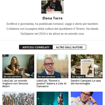
Elena Torre
Scrittrice e giornalista, ha pubblicato romanzi, saggi e storie per bambini.
Collabora con la pagina della cultura del quotidiano Il Tirreno. Ha ideato
DaSapere nel 2010 e da allora se ne prende cura.
ARTICOLI CORRELATI
ALTRO DALL'AUTORE
Da non perdere
Da non perdere
Da leggere
LidoCult, un mondo
LidoCult, “Donne e
Sandro Campani La casa
migliore con Simona
potere” stasera a Lido di
del dormiveglia
Atzori
Camaiore