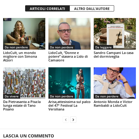
ARTICOLI CORRELATI
ALTRO DALL'AUTORE
Da non perdere
Da non perdere
Da leggere
LidoCult, un mondo
LidoCult, “Donne e
Sandro Campani La casa
migliore con Simona
potere” stasera a Lido di
del dormiveglia
Atzori
Camaiore
Da vivere
Da non perdere
Da non perdere
Da Pietrasanta a Pisa:la
Arisa,attesissima sul palco
Antonio Monda e Victor
lunga estate di Tano
del 47° Festival La
Rambaldi a LidoCult
Pisano
Versiliana
LASCIA UN COMMENTO