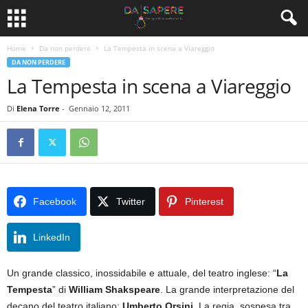
Home
Da non perdere
La Tempesta in scena a Viareggio
DA NON PERDERE
La Tempesta in scena a Viareggio
Di
Elena Torre
-
Gennaio 12, 2011
Facebook
Twitter
Pinterest
LinkedIn
Un grande classico, inossidabile e attuale, del teatro inglese: “
La
Tempesta
” di
William Shakspeare
. La grande interpretazione del
decano del teatro italiano:
Umberto Orsini
. La regia, sospesa tra