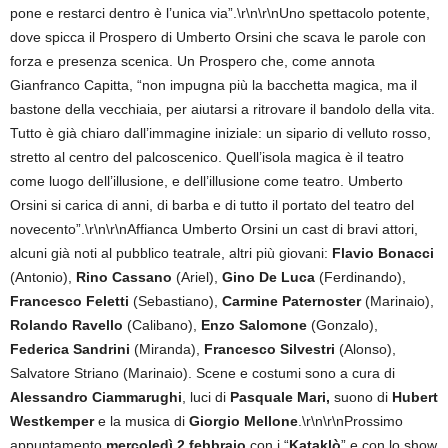
pone e restarci dentro è l’unica via”.\r\n\r\nUno spettacolo potente,
dove spicca il Prospero di Umberto Orsini che scava le parole con
forza e presenza scenica. Un Prospero che, come annota
Gianfranco Capitta, “non impugna più la bacchetta magica, ma il
bastone della vecchiaia, per aiutarsi a ritrovare il bandolo della vita.
Tutto è già chiaro dall’immagine iniziale: un sipario di velluto rosso,
stretto al centro del palcoscenico. Quell’isola magica è il teatro
come luogo dell’illusione, e dell’illusione come teatro. Umberto
Orsini si carica di anni, di barba e di tutto il portato del teatro del
novecento”.\r\n\r\nAffianca Umberto Orsini un cast di bravi attori,
alcuni già noti al pubblico teatrale, altri più giovani:
Flavio Bonacci
(Antonio),
Rino Cassano
(Ariel),
Gino De Luca
(Ferdinando),
Francesco Feletti
(Sebastiano),
Carmine Paternoster
(Marinaio),
Rolando Ravello
(Calibano),
Enzo Salomone
(Gonzalo),
Federica Sandrini
(Miranda),
Francesco Silvestri
(Alonso),
Salvatore Striano (Marinaio). Scene e costumi sono a cura di
Alessandro Ciammarughi
, luci di
Pasquale Mari,
suono di
Hubert
Westkemper
e la musica di
Giorgio Mellone
.\r\n\r\nProssimo
appuntamento
mercoledì 2 febbraio
con i “
Kataklò
” e con lo show