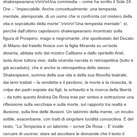
shakespeariana.\r\n\r\nUna commedia – come ha scritto il Sole 24
Ore – “impeccabile. Anche concettualmente: una tempesta
mentale, atemporale, di un uomo che si confronta col mistero della
vita e soprattutto della morte”.\r\n\r\n“Una tempesta mentale”: sì,
perché dall’ultimo capolavoro shakespeariano incentrato sulla
figura di Prospero, mago e negromante, che spodestato del Ducato
di Milano dal fratello finisce con la figlia Miranda su un’isola
deserta, abitata solo dal mostro Calibano e dallo spiritello Ariel,
isola dove tuttora vive; dalla vicenda narrata in retrospettiva (tutto è
già accaduto), che è anche la retrospettiva dello stesso
Shakespeare, summa della sua vita e della sua filosofia teatrale;
dai temi trattati – la vendetta e il perdono, la morte e la rinascita, le
colpe dei padri espiate dai figli, la schiavitù e la ricerca della libertà
-; da tutto questo Andrea De Rosa trae per sintesi e sottrazione una
riflessione sulla vecchiaia e sulla morte, sul rapporto tra realtà e
illusione, sulla fine delle illusioni. Un labirinto della mente, un incubo
sottile, esacerbante, con tratti di singolare lucidità conoscitiva. E del
resto, “La Tempesta è un labirinto – scrive De Rosa -. E’ inutile
cercare di uscirne: stare ad ascoltare le domande che il testo ti