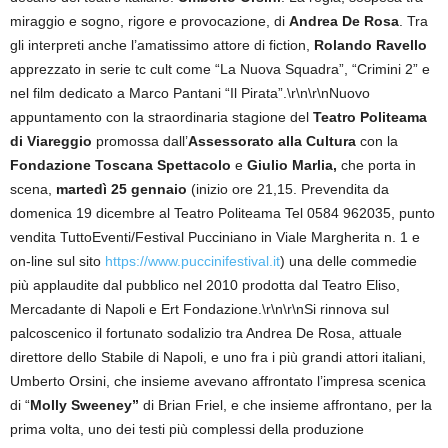
miraggio e sogno, rigore e provocazione, di
Andrea De Rosa
. Tra
gli interpreti anche l’amatissimo attore di fiction,
Rolando Ravello
apprezzato in serie tc cult come “La Nuova Squadra”, “Crimini 2” e
nel film dedicato a Marco Pantani “Il Pirata”.\r\n\r\nNuovo
appuntamento con la straordinaria stagione del
Teatro Politeama
di Viareggio
promossa dall’
Assessorato alla Cultura
con la
Fondazione Toscana Spettacolo
e
Giulio Marlia,
che porta in
scena,
martedì 25 gennaio
(inizio ore 21,15. Prevendita da
domenica 19 dicembre al Teatro Politeama Tel 0584 962035, punto
vendita TuttoEventi/Festival Pucciniano in Viale Margherita n. 1 e
on-line sul sito
https://www.puccinifestival.it
) una delle commedie
più applaudite dal pubblico nel 2010 prodotta dal Teatro Eliso,
Mercadante di Napoli e Ert Fondazione.\r\n\r\nSi rinnova sul
palcoscenico il fortunato sodalizio tra Andrea De Rosa, attuale
direttore dello Stabile di Napoli, e uno fra i più grandi attori italiani,
Umberto Orsini, che insieme avevano affrontato l’impresa scenica
di “
Molly Sweeney”
di Brian Friel, e che insieme affrontano, per la
prima volta, uno dei testi più complessi della produzione