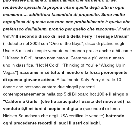
può essere illuminato dalla fiamma che ha dentro di sè,
rendendo speciale la propria vita e quella degli altri in ogni
momento…. addirittura facendolo di proposito. Sono molto
orgogliosa di questa canzone che probabilmente è quella che
preferisco dell’album, proprio per quello che racconta»
.
\r\n\r\n
\r\n\r\n
Il secondo disco di inediti della Perry “Teenage Dream”
(il debutto nel 2008 con “One of the Boys”, disco di platino negli
Usa e 5 milioni di copie vendute nel mondo grazie anche a hit come
“I Kissed A Girl”, brano nominato ai Grammy e più volte numero
uno in classifica, “Hot N Cold”, “Thinking of You” e “Waking Up in
Vegas
“) riassume in sè tutto il mondo e la forza prorompente
di questa giovane artista.
Attualmente Katy Perry è tra le 10
donne che possono vantare due singoli presenti
contemporaneamente nella top 5 di Billboard hot 100 e
il singolo
“California Gurls” (che ha anticipato l’uscita del nuovo cd) ha
venduto 5,6 milioni di copie in digitale
(secondo il sistema
Nielsen Soundscan che negli USA certifica le vendite)
battendo
ogni precedente recordi di suoi illustri colleghi.