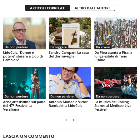
ARTICOLI CORRELATI
ALTRO DALL'AUTORE
Da non perdere
Da leggere
Da vivere
LidoCult, “Donne e
Sandro Campani La casa
Da Pietrasanta a Pisa:la
potere” stasera a Lido di
del dormiveglia
lunga estate di Tano
Camaiore
Pisano
Da non perdere
Da non perdere
Da non perdere
Arisa,attesissima sul palco
Antonio Monda e Victor
La musica dei Rolling
del 47° Festival La
Rambaldi a LidoCult
Stones al Mediceo Live
Versiliana
Festival
LASCIA UN COMMENTO