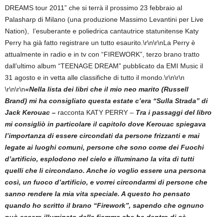
DREAMS tour 2011” che si terrà il prossimo 23 febbraio al
Palasharp di Milano (una produzione Massimo Levantini per Live
Nation), l’esuberante e poliedrica cantautrice statunitense Katy
Perry ha già fatto registrare un tutto esaurito.\r\n\r\nLa Perry è
attualmente in radio e in tv con “FIREWORK”, terzo brano tratto
dall’ultimo album “TEENAGE DREAM” pubblicato da EMI Music il
31 agosto e in vetta alle classifiche di tutto il mondo.\r\n\r\n
\r\n\r\n
«Nella lista dei libri che il mio neo marito (Russell
Brand) mi ha consigliato questa estate c’era “Sulla Strada” di
Jack Kerouac –
racconta KATY PERRY –
Tra i passaggi del libro
mi consigliò in particolare il capitolo dove Kerouac spiegava
l’importanza di essere circondati da persone frizzanti e mai
legate ai luoghi comuni, persone che sono come dei Fuochi
d’artificio, esplodono nel cielo e illuminano la vita di tutti
quelli che li circondano. Anche io voglio essere una persona
così, un fuoco d’artificio, e vorrei circondarmi di persone che
sanno rendere la mia vita speciale. A questo ho pensato
quando ho scritto il brano “Firework”, sapendo che ognuno