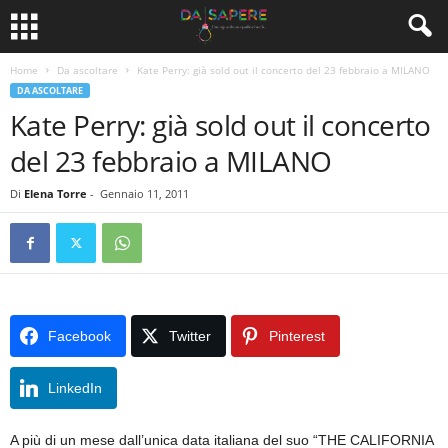
Home
Da ascoltare
Kate Perry: già sold out il concerto del 23 febbraio a MILANO
DA ASCOLTARE
Kate Perry: già sold out il concerto
del 23 febbraio a MILANO
Di
Elena Torre
-
Gennaio 11, 2011
Facebook
Twitter
Pinterest
LinkedIn
A più di un mese dall’unica data italiana del suo “THE CALIFORNIA