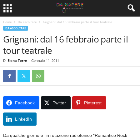
Home
Da ascoltare
Grignani: dal 16 febbraio parte il tour teatrale
DA ASCOLTARE
Grignani: dal 16 febbraio parte il
tour teatrale
Di
Elena Torre
-
Gennaio 11, 2011
Facebook
Twitter
Pinterest
LinkedIn
Da qualche giorno è in rotazione radiofonico “Romantico Rock