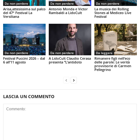
Da non perdere
Da non perdere
Da non perdere
Arisa,attesissima sul palco
Antonio Monda e Victor
La musica dei Rolling
del 47° Festival La
Rambaldi a LidoCult
Stones al Mediceo Live
Versiliana
Festival
Da non perdere
Da non perdere
Da leggere
Festival Puccini 2026 – dal
A LidoCult Claudio Cerasa
Rimanere figli nell’eco
6 all’11 agosto
presenta “L’antidoto
delle parole: Le verità
provvisorie di Carmen
Pellegrino
LASCIA UN COMMENTO