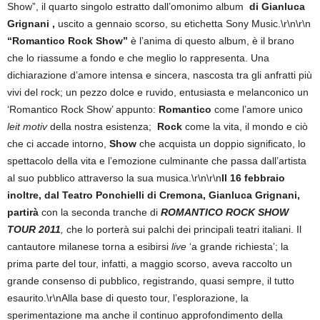
Show”,
il quarto singolo estratto dall’omonimo album
di Gianluca
Grignani ,
uscito a gennaio scorso, su etichetta Sony Music.\r\n\r\n
“Romantico Rock Show”
è l’anima di questo album, è il brano
che lo riassume a fondo e che meglio lo rappresenta. Una
dichiarazione d’amore intensa e sincera, nascosta tra gli anfratti più
vivi del rock; un pezzo dolce e ruvido, entusiasta e melanconico un
‘Romantico Rock Show’ appunto:
Romantico
come l’amore unico
leit motiv
della nostra esistenza;
Rock
come la vita, il mondo e ciò
che ci accade intorno,
Show
che acquista un doppio significato, lo
spettacolo della vita e l’emozione culminante che passa dall’artista
al suo pubblico attraverso la sua musica.\r\n\r\n
Il 16 febbraio
inoltre, dal Teatro Ponchielli di Cremona, Gianluca Grignani,
partirà
con la seconda tranche di
ROMANTICO ROCK SHOW
TOUR 2011
,
che lo porterà sui palchi dei principali teatri italiani. Il
cantautore milanese torna a esibirsi
live
‘a grande richiesta’; la
prima parte del tour, infatti, a maggio scorso, aveva raccolto un
grande consenso di pubblico, registrando, quasi sempre, il tutto
esaurito.\r\nAlla base di questo tour, l’esplorazione, la
sperimentazione ma anche il continuo approfondimento della