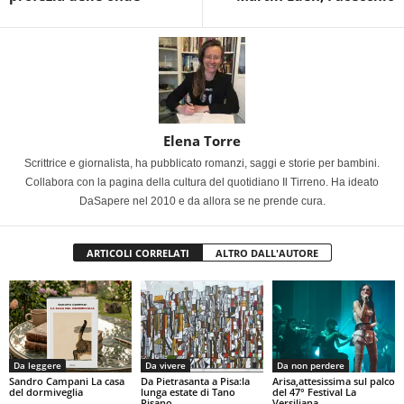
Elena Torre
Scrittrice e giornalista, ha pubblicato romanzi, saggi e storie per bambini.
Collabora con la pagina della cultura del quotidiano Il Tirreno. Ha ideato
DaSapere nel 2010 e da allora se ne prende cura.
ARTICOLI CORRELATI
ALTRO DALL'AUTORE
Da leggere
Da vivere
Da non perdere
Sandro Campani La casa
Da Pietrasanta a Pisa:la
Arisa,attesissima sul palco
del dormiveglia
lunga estate di Tano
del 47° Festival La
Pisano
Versiliana