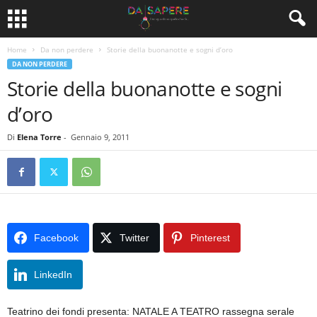
Home
Da non perdere
Storie della buonanotte e sogni d’oro
DA NON PERDERE
Storie della buonanotte e sogni
d’oro
Di
Elena Torre
-
Gennaio 9, 2011
Facebook
Twitter
Pinterest
LinkedIn
Teatrino dei fondi presenta: NATALE A TEATRO rassegna serale