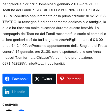
per grandi e piccini\r\nDomenica 9 gennaio 2011 – ore 21.00
Teatrino dei Fondi in STORIE DELLA BUONANOTTE E SOGNI
D’ORO\r\nUltimo appuntamento della prima edizione di NATALE A
TEATRO, la rassegna fuori abbonamento dedicata alle famiglie, la
quale ha riscosso molto successo durante queste festività. La
compagnia del Teatrino dei Fondi racconterà le storie ai bambini e
ai loro genitori così da farli sognare.\r\n\r\nBiglietto: adulti € 6,00
under14 € 4,00\r\nProssimo appuntamento della Stagione di Prosa
venerdì 14 gennaio, ore 21.30, con lo spettacolo di e con Anna
meacci “Non ferma a Chiasso”\r\nper info e prenotazione:
0571.462825\r\ninfo@teatrinodeifondi.it
Facebook
Twitter
Pinterest
LinkedIn
Condividi: