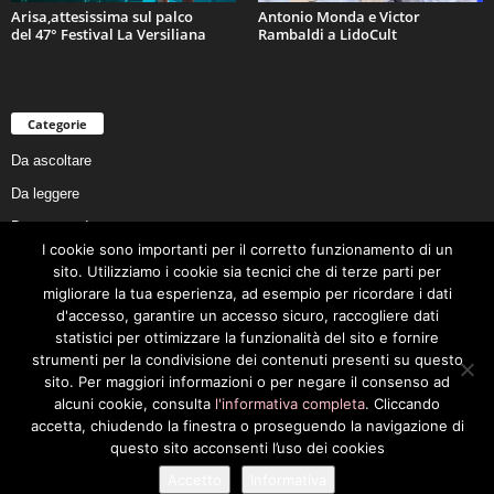
Arisa,attesissima sul palco
Antonio Monda e Victor
del 47° Festival La Versiliana
Rambaldi a LidoCult
Categorie
Da ascoltare
Da leggere
Da non perdere
I cookie sono importanti per il corretto funzionamento di un
Da conoscere
sito. Utilizziamo i cookie sia tecnici che di terze parti per
Da preservare
migliorare la tua esperienza, ad esempio per ricordare i dati
d'accesso, garantire un accesso sicuro, raccogliere dati
Da vivere
statistici per ottimizzare la funzionalità del sito e fornire
Cookie Policy
strumenti per la condivisione dei contenuti presenti su questo
sito. Per maggiori informazioni o per negare il consenso ad
alcuni cookie, consulta
l'informativa completa
. Cliccando
accetta, chiudendo la finestra o proseguendo la navigazione di
questo sito acconsenti l’uso dei cookies
Privacy Policy
Cookie Policy
Accetto
Informativa
© 2026