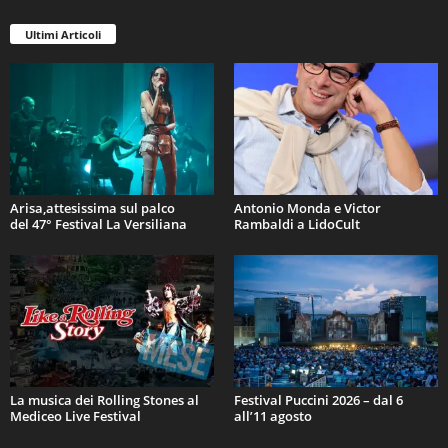
Ultimi Articoli
Arisa,attesissima sul palco
Antonio Monda e Victor
del 47° Festival La Versiliana
Rambaldi a LidoCult
La musica dei Rolling Stones al
Festival Puccini 2026 – dal 6
Mediceo Live Festival
all’11 agosto