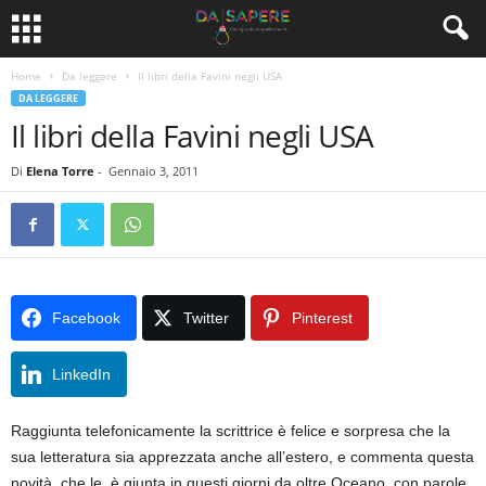
Home
Da leggere
Il libri della Favini negli USA
DA LEGGERE
Il libri della Favini negli USA
Di
Elena Torre
-
Gennaio 3, 2011
Facebook
Twitter
Pinterest
LinkedIn
Raggiunta telefonicamente la scrittrice è felice e sorpresa che la
sua letteratura sia apprezzata anche all’estero, e commenta questa
novità, che le è giunta in questi giorni da oltre Oceano, con parole