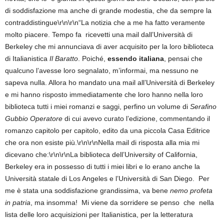
di soddisfazione ma anche di grande modestia, che da sempre la
contraddistingue\r\n\r\n“La notizia che a me ha fatto veramente
molto piacere. Tempo fa ricevetti una mail dall’Università di
Berkeley che mi annunciava di aver acquisito per la loro biblioteca
di Italianistica
Il Baratto
. Poiché,
essendo italiana
, pensai che
qualcuno l’avesse loro segnalato, m’informai, ma nessuno ne
sapeva nulla. Allora ho mandato una mail all’Università di Berkeley
e mi hanno risposto immediatamente che loro hanno nella loro
biblioteca tutti i miei romanzi e saggi, perfino un volume di
Serafino
Gubbio Operatore
di cui avevo curato l’edizione, commentando il
romanzo capitolo per capitolo, edito da una piccola Casa Editrice
che ora non esiste più.\r\n\r\nNella mail di risposta alla mia mi
dicevano che:\r\n\r\nLa biblioteca dell’University of California,
Berkeley era in possesso di tutti i miei libri e lo erano anche la
Università statale di Los Angeles e l’Università di San Diego. Per
me è stata una soddisfazione grandissima, va bene
nemo
profeta
in patria
, ma insomma! Mi viene da sorridere se penso che nella
lista delle loro acquisizioni per Italianistica, per la letteratura