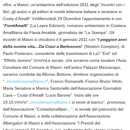
offre, a Maiori, un’anteprima dell’edizione 2011 degli “incontri con i
libri, gli autori e gli editori di novità letterarie italiane e straniere in
Costa d’Amalfi”.\r\nMercoledì 29 Dicembre l’appuntamento è con
“
FiordAmalfi
” (La Lepre Edizioni), romanzo ambientato in Costiera
Amalfitana da Flavia Amabile, giornalista de “La Stampa”. Gli
incontri di Maiori si chiudono il 4 gennaio 2011 con “
I peggiori anni
della nostra vita…Da Craxi a Berlusconi
”
(Newton Compton), di
Paolo Posteraro, consulente delle trasmissioni di La7 “Exit” ed
“Effetto domino”.\r\n\r\nLe serate, che avranno come location l’Aula
Consiliare del Comune di Maiori, nell’antico Palazzo Mezzacapo,
saranno condotte da Alfonso Bottone, direttore organizzativo di
“
..
incostieraamalfitana.it
”, Franco Romanelli, Franco Bruno Vitolo,
Maria Senatore e Marina Santoriello dell’Associazione Giornalisti
Cava – Costa d’Amalfi “Lucio Barone”. Inizio alle ore
19.15.\r\n\r\n“
..
incostieraamalfitana.it
si veste di bianco
”, promossa
dall’Associazione “
Costadamalfiper…
”, si avvale del patrocinio del
Comune di Maiori, e della collaborazione dell’Associazione
Albergatori di Maiori e dell’Associazione “I Presìdi del