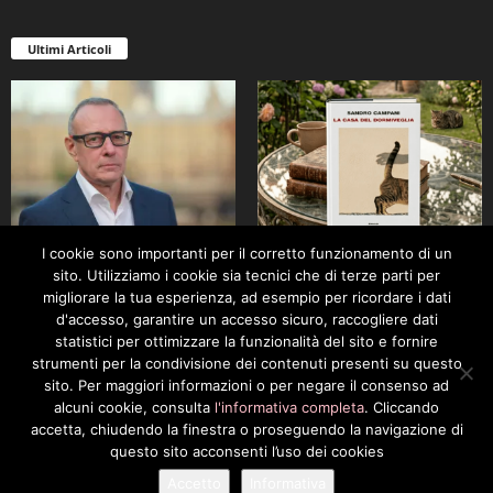
Ultimi Articoli
LidoCult, “Donne e potere”
Sandro Campani La casa del
I cookie sono importanti per il corretto funzionamento di un
stasera a Lido di Camaiore
dormiveglia
sito. Utilizziamo i cookie sia tecnici che di terze parti per
migliorare la tua esperienza, ad esempio per ricordare i dati
d'accesso, garantire un accesso sicuro, raccogliere dati
statistici per ottimizzare la funzionalità del sito e fornire
strumenti per la condivisione dei contenuti presenti su questo
sito. Per maggiori informazioni o per negare il consenso ad
alcuni cookie, consulta
l'informativa completa
. Cliccando
accetta, chiudendo la finestra o proseguendo la navigazione di
Da Pietrasanta a Pisa:la lunga
Arisa,attesissima sul palco
questo sito acconsenti l’uso dei cookies
estate di Tano Pisano
del 47° Festival La Versiliana
Accetto
Informativa