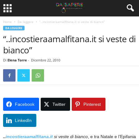
Home
Da leggere
“..incostieraamalfitana.it si veste di bianco”
DA LEGGERE
“..incostieraamalfitana.it si veste di
bianco”
Di
Elena Torre
-
Dicembre 22, 2010
Facebook
Twitter
Pinterest
LinkedIn
..
incostieraamalfitana.it
si veste di bianco
, e tra Natale e l’Epifania