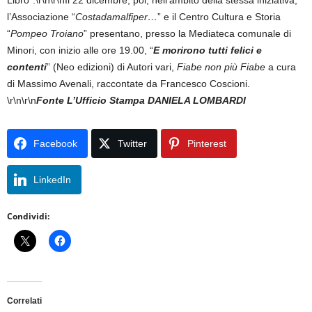
Libro”.\r\n\r\nIl 22 dicembre, poi, nell’ambito della stessa iniziativa,
l’Associazione “
Costadamalfiper…
” e il Centro Cultura e Storia
“
Pompeo Troiano
” presentano, presso la Mediateca comunale di
Minori, con inizio alle ore 19.00, “
E morirono tutti felici e
contenti
” (Neo edizioni) di Autori vari,
Fiabe non più Fiabe
a cura
di
Massimo Avenali, raccontate da Francesco Coscioni.
\r\n\r\n
Fonte L’Ufficio Stampa DANIELA LOMBARDI
Facebook
Twitter
Pinterest
LinkedIn
Condividi:
Correlati