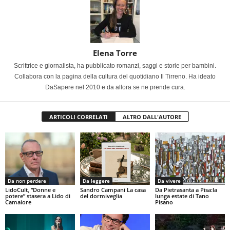
Elena Torre
Scrittrice e giornalista, ha pubblicato romanzi, saggi e storie per bambini.
Collabora con la pagina della cultura del quotidiano Il Tirreno. Ha ideato
DaSapere nel 2010 e da allora se ne prende cura.
ARTICOLI CORRELATI
ALTRO DALL'AUTORE
Da non perdere
Da leggere
Da vivere
LidoCult, “Donne e
Sandro Campani La casa
Da Pietrasanta a Pisa:la
potere” stasera a Lido di
del dormiveglia
lunga estate di Tano
Camaiore
Pisano