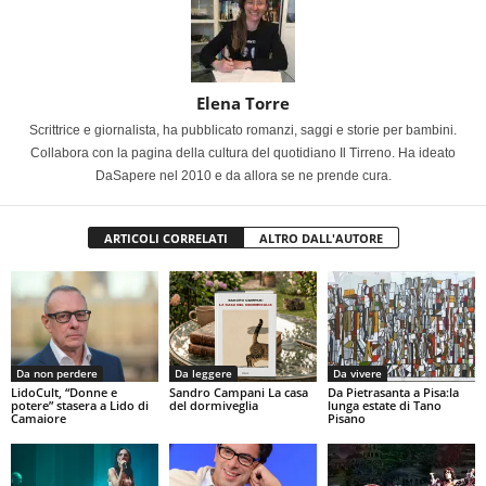
Elena Torre
Scrittrice e giornalista, ha pubblicato romanzi, saggi e storie per bambini.
Collabora con la pagina della cultura del quotidiano Il Tirreno. Ha ideato
DaSapere nel 2010 e da allora se ne prende cura.
ARTICOLI CORRELATI
ALTRO DALL'AUTORE
Da non perdere
Da leggere
Da vivere
LidoCult, “Donne e
Sandro Campani La casa
Da Pietrasanta a Pisa:la
potere” stasera a Lido di
del dormiveglia
lunga estate di Tano
Camaiore
Pisano