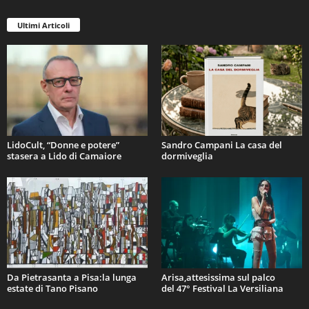
Ultimi Articoli
LidoCult, “Donne e potere”
Sandro Campani La casa del
stasera a Lido di Camaiore
dormiveglia
Da Pietrasanta a Pisa:la lunga
Arisa,attesissima sul palco
estate di Tano Pisano
del 47° Festival La Versiliana