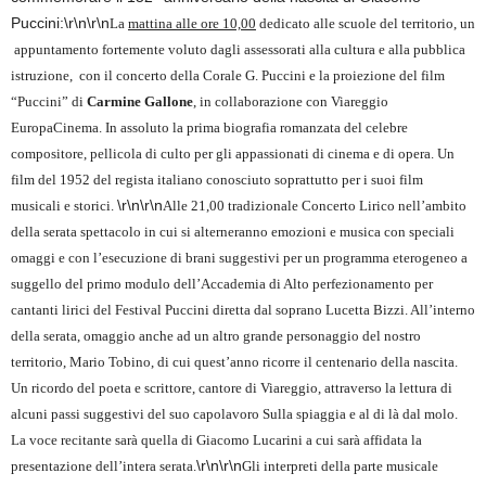
Puccini:\r\n\r\n
La
mattina alle ore 10,00
dedicato alle scuole del territorio, un
appuntamento fortemente voluto dagli assessorati alla cultura e alla pubblica
istruzione, con il concerto della Corale G. Puccini e la proiezione del film
“Puccini” di
Carmine Gallone
, in collaborazione con Viareggio
EuropaCinema. In assoluto la prima biografia romanzata del celebre
compositore, pellicola di culto per gli appassionati di cinema e di opera. Un
film del 1952 del regista italiano conosciuto soprattutto per i suoi film
\r\n\r\n
musicali e storici.
Alle 21,00 tradizionale Concerto Lirico nell’ambito
della serata spettacolo in cui si alterneranno emozioni e musica con speciali
omaggi e con l’esecuzione di brani suggestivi per un programma eterogeneo a
suggello del primo modulo dell’Accademia di Alto perfezionamento per
cantanti lirici del Festival Puccini diretta dal soprano Lucetta Bizzi. All’interno
della serata, omaggio anche ad un altro grande personaggio del nostro
territorio, Mario Tobino, di cui quest’anno ricorre il centenario della nascita.
Un ricordo del poeta e scrittore, cantore di Viareggio, attraverso la lettura di
alcuni passi suggestivi del suo capolavoro Sulla spiaggia e al di là dal molo.
La voce recitante sarà quella di Giacomo Lucarini a cui sarà affidata la
\r\n\r\n
presentazione dell’intera serata.
Gli interpreti della parte musicale