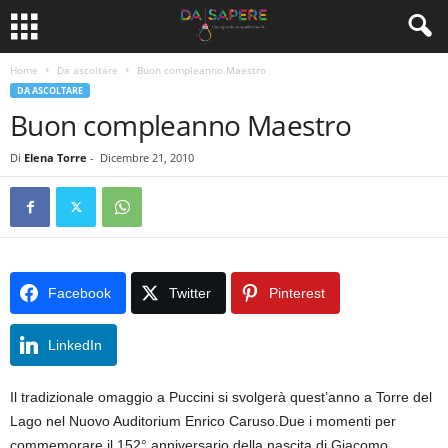
Home
Da ascoltare
Buon compleanno Maestro
DA ASCOLTARE
Buon compleanno Maestro
Di
Elena Torre
-
Dicembre 21, 2010
Facebook
Twitter
Pinterest
LinkedIn
Il tradizionale omaggio a Puccini si svolgerà quest’anno a Torre del
Lago nel Nuovo Auditorium Enrico Caruso.Due i momenti per
commemorare il 152° anniversario della nascita di Giacomo