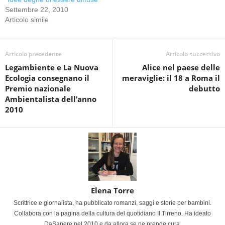
Settembre 22, 2010
Articolo simile
Articolo precedente
Articolo successivo
Legambiente e La Nuova
Alice nel paese delle
Ecologia consegnano il
meraviglie: il 18 a Roma il
Premio nazionale
debutto
Ambientalista dell’anno
2010
Elena Torre
Scrittrice e giornalista, ha pubblicato romanzi, saggi e storie per bambini.
Collabora con la pagina della cultura del quotidiano Il Tirreno. Ha ideato
DaSapere nel 2010 e da allora se ne prende cura.