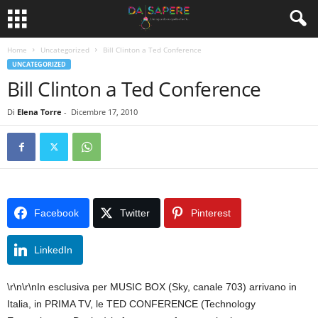
Home
Uncategorized
Bill Clinton a Ted Conference
UNCATEGORIZED
Bill Clinton a Ted Conference
Di
Elena Torre
-
Dicembre 17, 2010
Facebook
Twitter
Pinterest
LinkedIn
\r\n\r\nIn esclusiva per MUSIC BOX (Sky, canale 703) arrivano in
Italia, in PRIMA TV, le TED CONFERENCE (Technology