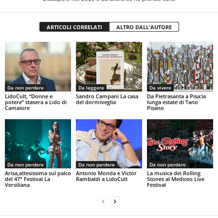
ARTICOLI CORRELATI
ALTRO DALL'AUTORE
Da non perdere
Da leggere
Da vivere
LidoCult, “Donne e
Sandro Campani La casa
Da Pietrasanta a Pisa:la
potere” stasera a Lido di
del dormiveglia
lunga estate di Tano
Camaiore
Pisano
Da non perdere
Da non perdere
Da non perdere
Arisa,attesissima sul palco
Antonio Monda e Victor
La musica dei Rolling
del 47° Festival La
Rambaldi a LidoCult
Stones al Mediceo Live
Versiliana
Festival