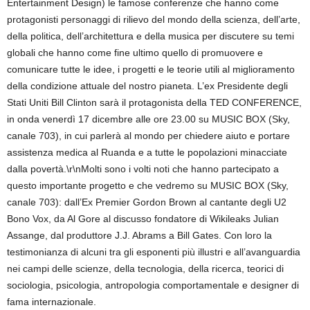
Entertainment Design) le famose conferenze che hanno come
protagonisti personaggi di rilievo del mondo della scienza, dell’arte,
della politica, dell’architettura e della musica per discutere su temi
globali che hanno come fine ultimo quello di promuovere e
comunicare tutte le idee, i progetti e le teorie utili al miglioramento
della condizione attuale del nostro pianeta. L’ex Presidente degli
Stati Uniti Bill Clinton sarà il protagonista della TED CONFERENCE,
in onda venerdì 17 dicembre alle ore 23.00 su MUSIC BOX (Sky,
canale 703), in cui parlerà al mondo per chiedere aiuto e portare
assistenza medica al Ruanda e a tutte le popolazioni minacciate
dalla povertà.\r\nMolti sono i volti noti che hanno partecipato a
questo importante progetto e che vedremo su MUSIC BOX (Sky,
canale 703): dall’Ex Premier Gordon Brown al cantante degli U2
Bono Vox, da Al Gore al discusso fondatore di Wikileaks Julian
Assange, dal produttore J.J. Abrams a Bill Gates. Con loro la
testimonianza di alcuni tra gli esponenti più illustri e all’avanguardia
nei campi delle scienze, della tecnologia, della ricerca, teorici di
sociologia, psicologia, antropologia comportamentale e designer di
fama internazionale.