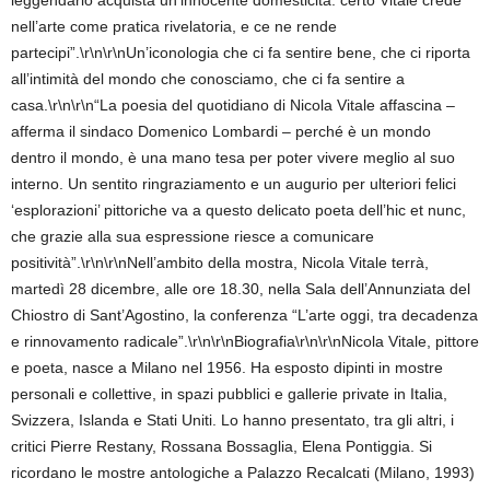
leggendario acquista un’innocente domesticità: certo Vitale crede
nell’arte come pratica rivelatoria, e ce ne rende
partecipi”.\r\n\r\nUn’iconologia che ci fa sentire bene, che ci riporta
all’intimità del mondo che conosciamo, che ci fa sentire a
casa.\r\n\r\n“La poesia del quotidiano di Nicola Vitale affascina –
afferma il sindaco Domenico Lombardi – perché è un mondo
dentro il mondo, è una mano tesa per poter vivere meglio al suo
interno. Un sentito ringraziamento e un augurio per ulteriori felici
‘esplorazioni’ pittoriche va a questo delicato poeta dell’hic et nunc,
che grazie alla sua espressione riesce a comunicare
positività”.\r\n\r\nNell’ambito della mostra, Nicola Vitale terrà,
martedì 28 dicembre, alle ore 18.30, nella Sala dell’Annunziata del
Chiostro di Sant’Agostino, la conferenza “L’arte oggi, tra decadenza
e rinnovamento radicale”.\r\n\r\nBiografia\r\n\r\nNicola Vitale, pittore
e poeta, nasce a Milano nel 1956. Ha esposto dipinti in mostre
personali e collettive, in spazi pubblici e gallerie private in Italia,
Svizzera, Islanda e Stati Uniti. Lo hanno presentato, tra gli altri, i
critici Pierre Restany, Rossana Bossaglia, Elena Pontiggia. Si
ricordano le mostre antologiche a Palazzo Recalcati (Milano, 1993)