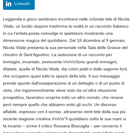
LinkedIn
Leggenda e gioco sembrano incontrarsi nelle colorate tele di Nicola
Vitale; un lucido stupore trasforma la realtà in un racconto fiabesco
in cui l’artista-poeta coinvolge lo spettatore mostrando una
dimensione magica del quotidiano. Dal 18 dicembre al 9 gennaio,
Nicola Vitale presenta la sua personale nella Sala delle Grasce del
chiostro di Sant’Agostino. La seduzione di un racconto per
immagini, incantato, avvincente.\r\n\r\nSono grandi immagini,
dilatate, quelle di Nicola Vitale, dai colori piatti e dalle sagome forti,
che occupano quasi tutto lo spazio della tela. Il suo messaggio
prende spunto dall’esasperazione di un dettaglio o di un punto di
vista, che ingannevolmente viene visto da un’altra situazione
prospettica, facendoci scoprire tutto un altro mondo, che rimane
però sempre quello che abbiamo sotto gli occhi. Un discorso
affabile, espresso con il sorriso, attraverso venti tele della sua più
recente stagione creativa.\r\n\r\n“Il quotidiano sotto le sue mani si
fa incanto – scrive il critico Rossana Boscaglia – per converso il