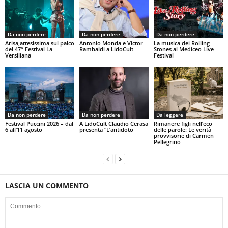
Da non perdere
Da non perdere
Da non perdere
Arisa,attesissima sul palco
Antonio Monda e Victor
La musica dei Rolling
del 47° Festival La
Rambaldi a LidoCult
Stones al Mediceo Live
Versiliana
Festival
Da non perdere
Da non perdere
Da leggere
Festival Puccini 2026 – dal
A LidoCult Claudio Cerasa
Rimanere figli nell’eco
6 all’11 agosto
presenta “L’antidoto
delle parole: Le verità
provvisorie di Carmen
Pellegrino
LASCIA UN COMMENTO